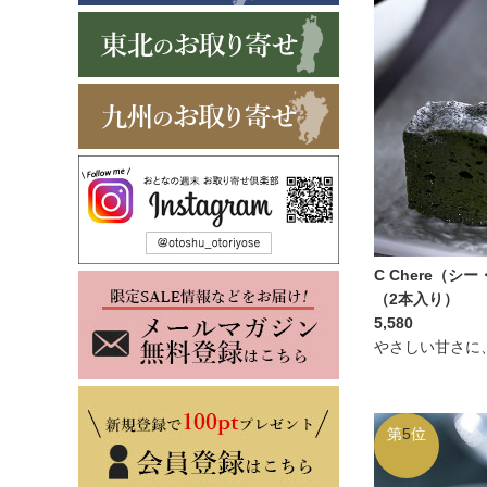
C Chere（
（2本入り）
5,580
やさしい甘さに
第
5
位