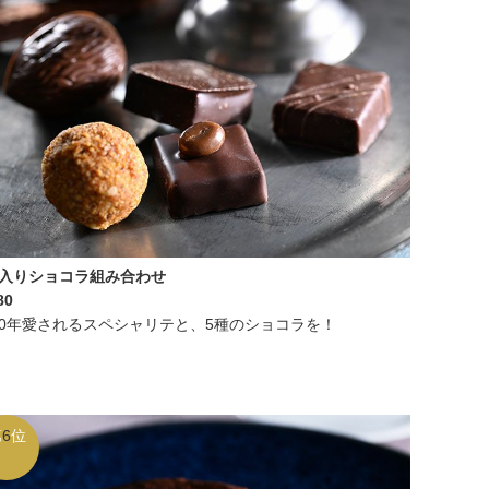
本入りショコラ組み合わせ
80
40年愛されるスペシャリテと、5種のショコラを！
第
6
位