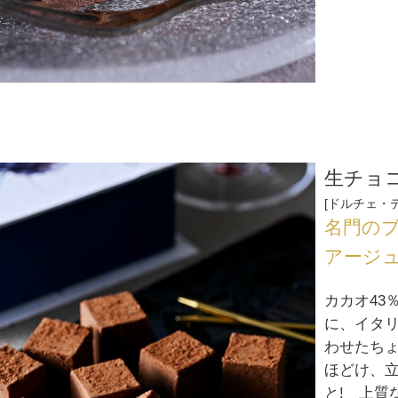
生チョコ
ドルチェ・
名門の
アージ
カカオ43
に、イタリ
わせたち
ほどけ、
と! 上質