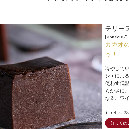
テリーヌ
Monsieur J
カカオ
う！
冷やして
シエによ
使わず低
らかさに
なる。ワ
¥ 5,400
(税
詳しくは