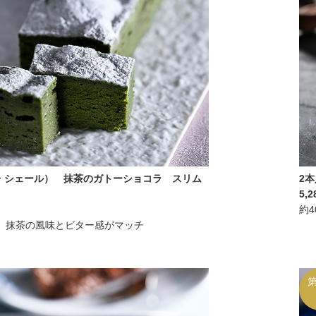
シー・シェール） 抹茶のガトーショコラ スリム
2
5,2
約
、抹茶の風味とビター感がマッチ