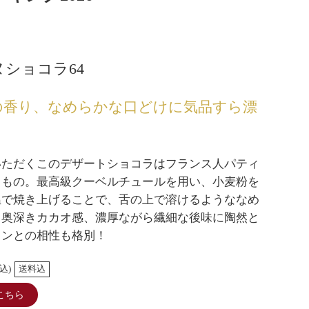
ショコラ64
の香り、なめらかな口どけに気品すら漂
いただくこのデザートショコラはフランス人パティ
るもの。最高級クーベルチュールを用い、小麦粉を
温で焼き上げることで、舌の上で溶けるようななめ
。奥深きカカオ感、濃厚ながら繊細な後味に陶然と
インとの相性も格別！
込)
送料込
こちら