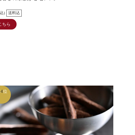
込)
送料込
こちら
第
4
位