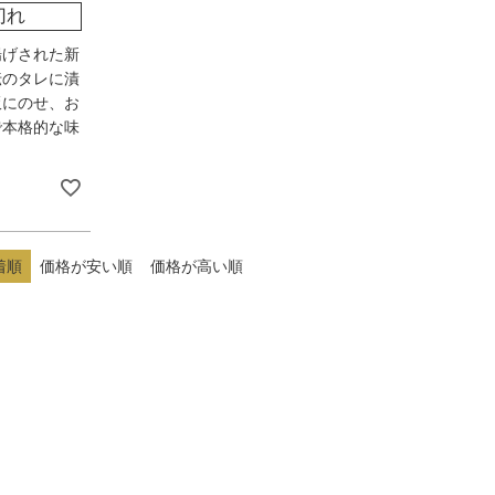
切れ
揚げされた新
伝のタレに漬
飯にのせ、お
で本格的な味
着順
価格が安い順
価格が高い順