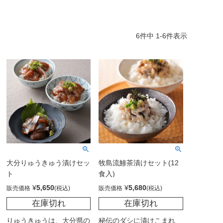
6
件中
1
-
6
件表示
大分りゅうきゅう漬けセッ
牧島流鯵茶漬けセット(12
ト
食入)
¥
5,650
¥
5,680
販売価格
販売価格
在庫切れ
在庫切れ
りゅうきゅうは、大分県の
秘伝のダシに漬けこまれ