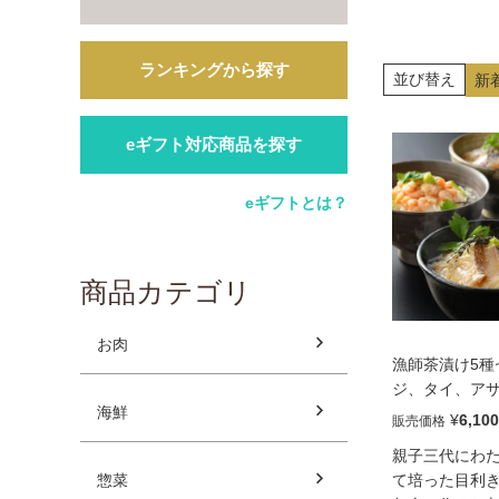
ランキングから探す
並び替え
新
eギフト対応商品を探す
eギフトとは？
商品カテゴリ
お肉
漁師茶漬け5種
ジ、タイ、ア
海鮮
ウニ）
¥
6,100
販売価格
親子三代にわ
惣菜
て培った目利