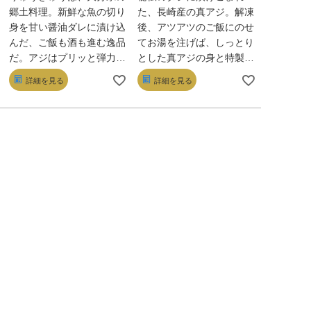
郷土料理。新鮮な魚の切り
た、長崎産の真アジ。解凍
身を甘い醤油ダレに漬け込
後、アツアツのご飯にのせ
んだ、ご飯も酒も進む逸品
てお湯を注げば、しっとり
だ。アジはプリッと弾力が
とした真アジの身と特製ダ
あり、ブリはとろり柔ら
シが胃に染み渡る。優しい
詳細を見る
詳細を見る
か、鯛はしっとり。それぞ
味わいの塩味とさっぱり風
れの身質の良さも感じられ
味の梅味、どちらも1食分
る丁寧な味わい。
の個包装なのがうれしい。