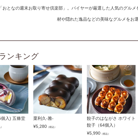
「おとなの週末お取り寄せ倶楽部」。バイヤーが厳選した人気のグルメ
材や隠れた逸品などの美味なグルメをお
ランキング
6個入) 五條堂
栗利久-雅-
餃子のはながさ ホワイト
餃子（64個入）
¥
5,280
込）
（税込）
¥
5,990
（税込）