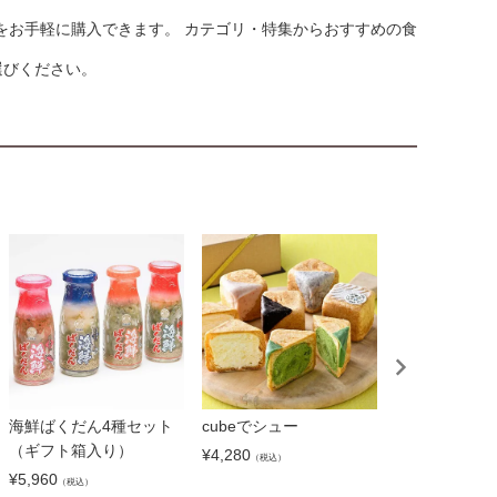
をお手軽に購入できます。 カテゴリ・特集からおすすめの食
選びください。
海鮮ばくだん4種セット
cubeでシュー
鴻池花火(4個入
（ギフト箱入り）
¥
4,280
¥
4,100
（税込）
（税込）
¥
5,960
（税込）