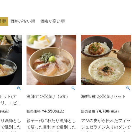
着順
価格が安い順
価格が高い順
セット(ア
漁師アジ茶漬け（5食）
海鮮5種 お茶漬けセット
サリ、エビ、
¥
4,550
¥
4,780
販売価格
販売価格
たり漁師とし
親子三代にわたり漁師とし
アジの皮から摂れたフィッ
きで選別した
て培った目利きで選別した
シュゼラチン入りのダシで