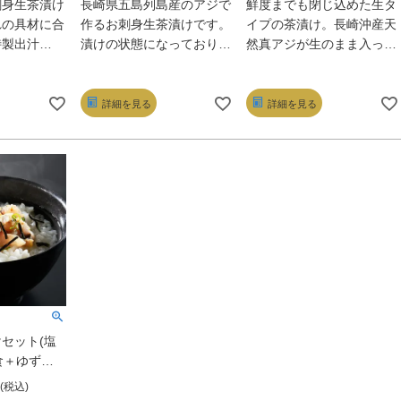
刺身生茶漬け
長崎県五島列島産のアジで
鮮度までも閉じ込めた生タ
れの具材に合
作るお刺身生茶漬けです。
イプの茶漬け。長崎沖産天
特製出汁
漬けの状態になっておりま
然真アジが生のまま入った
態になってお
すのでお湯をかけて召し上
「ごまあじ茶漬」や特製の
湯をかけて召
がるだけの簡単調理。手作
タレと天然の真サバを合わ
の簡単調理。
業で小骨を取っており、生
せた「真さばごま茶漬」な
詳細を見る
詳細を見る
薫る出汁のか
茶漬けならではの食感を味
どが入った贅沢な内容だ。
にいながら高
わえます。某有名グルメ旅
ぜひ自宅に常備しておきた
楽しめます。
テレビ番組でも紹介され、
い。
リーズドライ
話題を呼んだ逸品です。
違う”生”の
楽しみくださ
セット(塩
食＋ゆず風