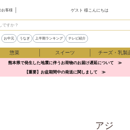
ゲスト 様こんにちは
のお客様
検索
お中元
うなぎ
上半期ランキング
テレビ紹介
惣菜
スイーツ
チーズ・乳製
熊本県で発生した地震に伴うお荷物のお届け遅延について ≫
【重要】お盆期間中の発送に関しまして ≫
アジ