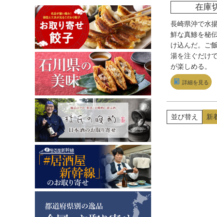
在庫
長崎県沖で水
鮮な真鯵を秘
け込んだ。ご
湯を注ぐだけ
が楽しめる。
詳細を見る
並び替え
新