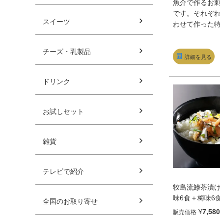
魚介で作るお
です。それぞ
スイーツ
わせて作った
で”漬け”の状
りますのでお
チーズ・乳製品
し上がるだけ
詳細を見る
お湯をかけて
おりでおうち
ドリンク
級料亭気分を
レトルトやフ
のお茶漬けとは
お試しセット
お茶漬けをお
い。
雑貨
テレビで紹介
牧島流鯵茶漬け
味6食＋梅味6
全国のお取り寄せ
味6食(計18食))
¥
7,580
販売価格