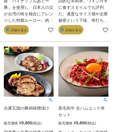
産「パイナップルあぐー
詞的な羊肉串。ワイン片手
豚」を使用し、日本人の父
に食すスタイルでも評判
が台湾の味を独自にアレン
だ。適度なサイズ感や企業
ジした特製ルーロー。肉桂
秘密という下味、串打ちの
や八角などのスパイスが効
妙が生む心地よい弾力とし
詳細を見る
詳細を見る
いた本格的な味わいで、ゴ
っとり深い味わいがたまら
ロゴロ肉と三枚肉の贅沢な
ない。極めつきはファンも
食感を楽しめます。白ご飯
多い独自スパイス。ふりか
や台湾バンズとの相性抜
ければ複雑味のある香りが
群！卵や野菜のトッピング
おいしさを底上げする。
でさらに美味しさアップ。
日本と台湾の味が融合した
こだわりの一品をぜひお試
しください。
兵庫五国の豚肉味噌漬け
黒毛和牛 生ハムユッケ丼
セット
¥
5,800
¥
5,800
販売価格
販売価格