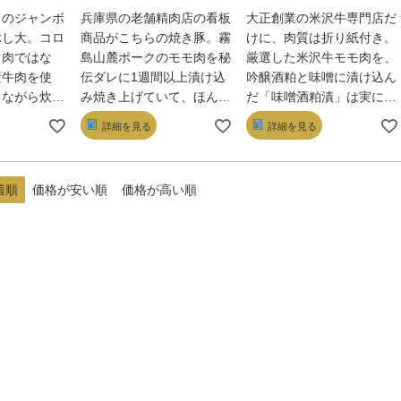
広がります。タレの甘さと
りのジャンボ
兵庫県の老舗精肉店の看板
大正創業の米沢牛専門店だ
旨味が鶏肉に染み込み、ご
ぶし大。コロ
商品がこちらの焼き豚。霧
けに、肉質は折り紙付き。
飯と一緒に食べると絶妙な
き肉ではな
島山麓ポークのモモ肉を秘
厳選した米沢牛モモ肉を、
ハーモニーを生み出しま
産牛肉を使
伝ダレに1週間以上漬け込
吟醸酒粕と味噌に漬け込ん
す。また、トッピングの温
しながら炊き
み焼き上げていて、ほんの
だ「味噌酒粕漬」は実に芳
泉卵やネギが加わること
こに、A5
り甘く、しっとり柔らか。
醇。山形の米糀で仕込んだ
詳細を見る
詳細を見る
で、まろやかさや風味が増
牛スライス肉
その焼き豚がゴロゴロと入
「米糀味噌漬」はふくよか
し、さらに食感のバランス
という驚愕の
ったコロッケもまたジュー
な甘みが印象的だ。焼けば
も楽しめます。
ほくとした芋
シーな旨みが炸裂。心がほ
香ばしく柔らかで、凝縮さ
着順
価格が安い順
価格が高い順
に肉の旨みが
っこりする味だ。
れた肉の深い旨みが楽しめ
まさに贅の極
る。