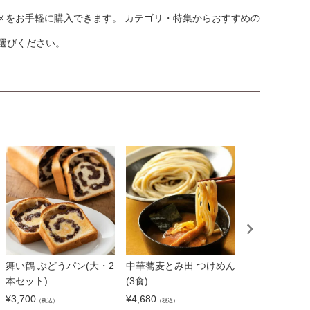
メをお手軽に購入できます。 カテゴリ・特集からおすすめの
選びください。
舞い鶴 ぶどうパン(大・2
中華蕎麦とみ田 つけめん
【石松】浜松
本セット)
(3食)
「石松」の餃子
袋）
¥
3,700
¥
4,680
（税込）
（税込）