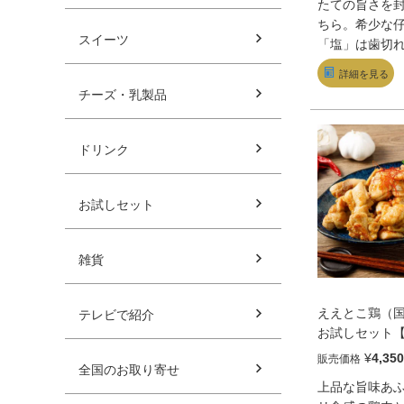
たての旨さを
ちら。希少な
スイーツ
「塩」は歯切
ーな味わい。
詳細を見る
は噛むほどに
チーズ・乳製品
濃厚な旨みと
が後を引く。
まめるサイズ
ドリンク
て秀逸だ。
お試しセット
雑貨
ええとこ鶏（
テレビで紹介
お試しセット
舗】
¥
4,350
販売価格
全国のお取り寄せ
上品な旨味あ