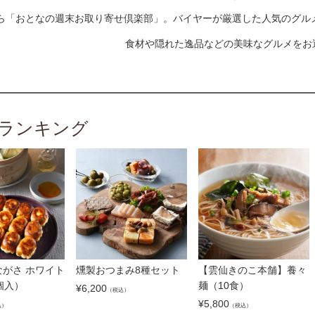
ら「おとなの週末お取り寄せ倶楽部」。バイヤーが厳選した人気のグル
食材や隠れた逸品などの美味なグルメをお
ランキング
がさ ホワイト
燻製おつまみ8種セット
【雲仙きのこ本舗】養々
個入）
麺（10食）
¥
6,200
（税込）
¥
5,800
込）
（税込）