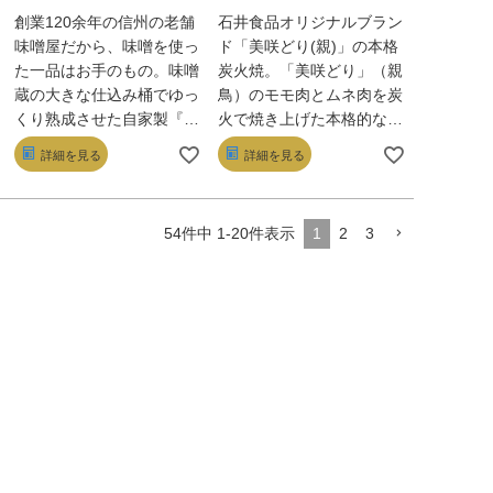
創業120余年の信州の老舗
石井食品オリジナルブラン
味噌屋だから、味噌を使っ
ド「美咲どり(親)」の本格
た一品はお手のもの。味噌
炭火焼。「美咲どり」（親
蔵の大きな仕込み桶でゆっ
鳥）のモモ肉とムネ肉を炭
くり熟成させた自家製『善
火で焼き上げた本格的な一
光寺門前みそ』に包まれた
品です。親鳥といえば旨味
詳細を見る
詳細を見る
国産豚のロース肉は、しっ
が強く鶏本来の味が堪能で
とり柔らかく、味付けも穏
きますが、食感が固く敬遠
やか。絶妙な甘辛加減と香
されがちな食材でもありま
1
2
3
54
件中
1
-
20
件表示
ばしさにご飯が進む！
す。鶏本来の味わいは残し
つつ適度な歯ごたえで柔ら
かく仕上がるような製法で
加工しました。炭焼きの香
ばしさと塩こしょうで美咲
どりの旨味を最大限に引き
上げた絶妙の味付けです。