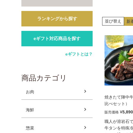
ランキングから探す
並び替え
新
eギフト対応商品を探す
eギフトとは？
商品カテゴリ
お肉
焼きたて陣中
比べセット）
海鮮
¥
5,890
販売価格
職人が溶岩石
惣菜
牛タンを特殊