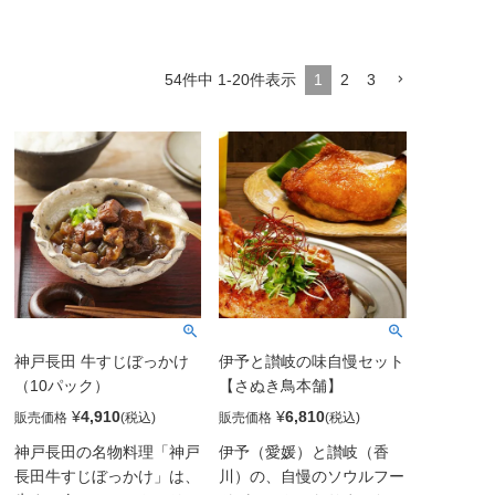
¥
4,550
（税込）
1
2
3
54
件中
1
-
20
件表示
神戸長田 牛すじぼっかけ
伊予と讃岐の味自慢セット
（10パック）
【さぬき鳥本舗】
¥
4,910
¥
6,810
販売価格
販売価格
神戸長田の名物料理「神戸
伊予（愛媛）と讃岐（香
長田牛すじぼっかけ」は、
川）の、自慢のソウルフー