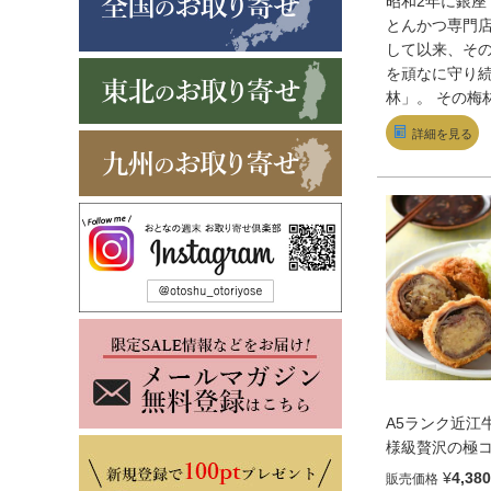
昭和2年に銀座
とんかつ専門
して以来、そ
を頑なに守り
林」。 その梅
ならではのこ
詳細を見る
したロースカ
口ヒレカツの
贅沢に旨みの
ス肉とひと口
肉を香りのよ
ぶし、油でサ
した。ご家庭
プし、簡単調
とんかつがお
けます。とん
日本で最初に
「梅林」なら
A5ランク近江
ティーでさっ
様級贅沢の極コ
リジナルソー
個入）
¥
4,380
販売価格