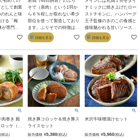
で初めての
若鶏（45日飼育）のふり
メインには丸鶏１羽をダイ
を使用しています。トッピ
店として創業
そで（肩肉）という1羽か
ナミックに焼き上げたロー
ングで卵や野菜などを加え
ののれんと味
ら６％程しか取れない希少
ストチキンに、ハンバーグ
ると、美味しさも倍増！日
続ける「梅
部位を使って製造しており
王子監修のきのこの食感と
本人の舌にも合う、本格的
林が専門店
ます。ふりそでの特徴は、
後味魅かれる甘いソースが
なルーローを是非一度お召
だわりを生か
胸肉に隣接する部位である
マッチしたきのこデミグラ
詳細を見る
詳細を見る
し上がりください。
ツと元祖ひと
為パサパサしがちかと思わ
スソースのハンバーグピ
セットです。
れますが、食べると、もも
ザ、料理研究家 新田増穂
ある国産ロー
肉かのようにジューシー
氏監修のやさしい味わいに
サイズのヒレ
で、その上カロリーは少な
仕上げた豚肩ロースのあっ
いパン粉にま
いのが魅力です。できた商
さりカスレを詰め合わせま
クッと揚げま
品は急速冷凍機に入れら
した。
でレンジアッ
れ、最短で凍結させる事で
理でおいしい
品質も維持。簡易的な温め
召し上がり頂
作業だけで、美味しい焼き
かつソースを
鶏丼が召し上がれます。焼
作り上げた
き鳥の香ばしさとジューシ
ではのフルー
ーさが魅力で、鶏肉が炭火
牛肉巻き 殿
焼き豚コロッケ＆焼き豚ス
米沢牛味噌漬けセット
ぱりとしたオ
で焼かれることで、外はパ
ロッケ（2
ライスセット
ス付きです。
リッと、中は柔らかく仕上
¥
5,380
¥
5,960
販売価格
販売価格
がり、食欲をそそる香りが