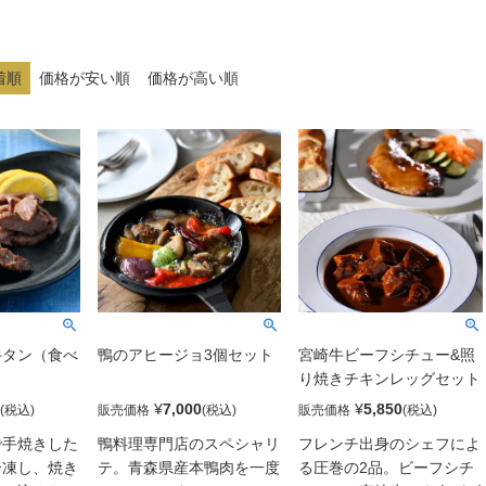
着順
価格が安い順
価格が高い順
牛タン（食べ
鴨のアヒージョ3個セット
宮崎牛ビーフシチュー&照
り焼きチキンレッグセット
¥
7,000
¥
5,850
販売価格
販売価格
で手焼きした
鴨料理専門店のスペシャリ
フレンチ出身のシェフによ
冷凍し、焼き
テ。青森県産本鴨肉を一度
る圧巻の2品。ビーフシチ