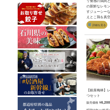
リ食感の鶏肉
の新鮮なレモ
すジューシー
えとこ鶏を真
届けします。
詳細を見る
じ込めた純正
付きです。え
学調味料無添
【銀座梅林】
つセット
¥
6,200
販売価格