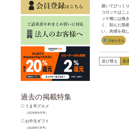
届いてびっく
コロッケはこ
ッケ種には挽
く、刻んだ国
い、肉感を残
上げている。そ
詳細を見る
ランクの近江
を巻き付ける
構成だ。ほく
並び替え
新
の甘みととも
ほとばしり、
み!
過去の掲載特集
うま辛グルメ
（2026年8月号）
お中元ギフト
（2026年7月号）