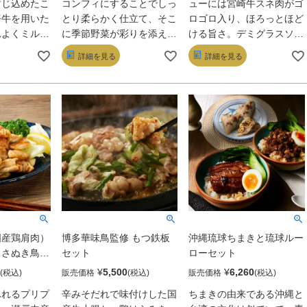
封じ込めたこ
コンフィにすることでしっ
ューには宮崎牛スネ肉がゴ
仔牛を用いた
とり柔らかく仕立て、そこ
ロゴロ入り、ほろっとほど
れよくミルキ
に季節野菜が彩りを添える
ける旨さ。デミグラスソー
「ペッパー」
この逸品。味の要はエスカ
スに潜む果実酒がもたらす
詳細を見る
詳細を見る
広がる成牛の
ルゴバターだ。ガーリック
芳醇な余韻まで完璧だ。チ
黒胡椒の香り
とハーブが複雑に香り立
キンレッグは宮崎県産若鳥
自然解凍＆つ
ち、ぐっと深みのある味わ
をじっくりローストしたも
感も酒肴とし
いに! ワインが止まらな
の。醤油仕立ての品のよい
い。
甘さとジューシーさに唸
る。
国産鶏肩肉）
博多華味鳥監修 もつ鉄板
沖縄琉球ちまきと琉球ルー
【さぬき鳥本
セット
ローセット
¥
5,500
¥
6,260
販売価格
販売価格
ふれるプリプ
辛みそだれで味付けした国
ちまきの由来である沖縄と