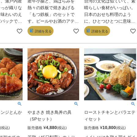
と、瀬戸内産
産牛小腸と、鶏はらみを
台湾の文化は似ていて、素
ンっが織りな
熱々の鉄板で焼きあげる
晴らしい食材がいっぱい。
な味わいのえ
「もつ鉄板」のセットで
日本のおせち料理のよう
空パックでお
す。ビールやお酒のアテと
に、ひとつひとつに意味が
鶏の旨みを閉
してはもちろん、ご飯との
あるのでちまきは縁起物と
詳細を見る
詳細を見る
チキンオイル
相性もピッタリ。残ったタ
されています。ルーローは
えとこ鶏は化
レとちゃんぽん麺を絡めた
味がしっかりしているの
加です。
〆まで絶品です。
で、ご飯でも、台湾バンズ
でもどちらでも絶妙にマッ
チします。台湾ごはんには
欠かせない肉桂や八角を、
独自のスパイスの効かせ方
で取り入れています。台湾
のルーローは肉感が非常に
重要。そのため、お肉は丁
寧に刻んだゴロゴロタイプ
と、三枚肉タイプの両方を
レンジとんか
やまさき 焼き鳥丼の具
ローストチキンとバラエテ
ミックスしました。台湾で
（5Pセット）
ィセット
は豚肉へのこだわりが強
¥
4,880
¥
10,800
販売価格
販売価格
く、国内でもこだわり抜い
た沖縄のあぐー豚や沖縄豚