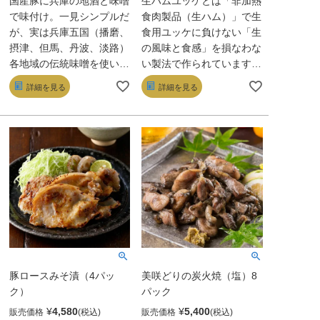
国産豚に兵庫の地酒と味噌
生ハムユッケとは「非加熱
で味付け。一見シンプルだ
食肉製品（生ハム）」で生
が、実は兵庫五国（播磨、
食用ユッケに負けない「生
摂津、但馬、丹波、淡路）
の風味と食感」を損なわな
各地域の伝統味噌を使い分
い製法で作られています。
けているのが肝。摂津の白
気軽に家庭でユッケを食べ
詳細を見る
詳細を見る
粒味噌は華やかな香り、播
ることができないかと熟考
磨の黒大豆味噌は風味豊か
とテストを重ね、非加熱食
に。しっとり柔らかく豚肉
肉製品（生ハム）でユッケ
を引立てる、5種の味わい
を再現することに成功しま
の違いに驚かされる。
した。検査証明書と原料の
産地証明書もお付けして出
荷いたします。黒毛和牛の
もも肉を使用して、適度な
サシが入った細切りタイプ
の生ハムユッケです。
豚ロースみそ漬（4パッ
美咲どりの炭火焼（塩）8
ク）
パック
¥
4,580
¥
5,400
販売価格
販売価格