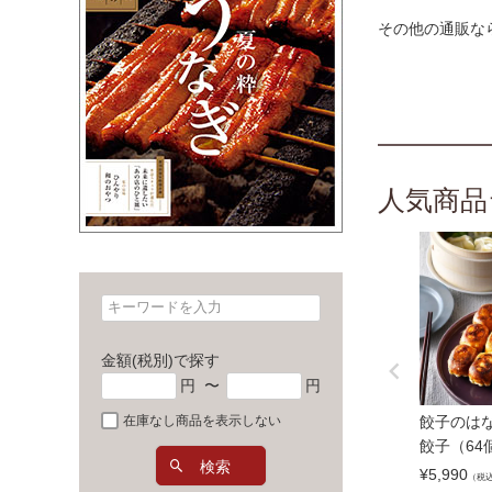
その他の通販な
人気商品
金額(税別)で探す
円
〜
円
餃子のはな
在庫なし商品を表示しない
餃子（64
検索
¥
5,990
（税