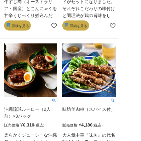
牛すじ肉（オーストラリ
ドがセットになりました。
ア・国産）とこんにゃくを
それぞれこだわりの味付け
甘辛くじっくり煮込んだ逸
と調理法が鶏の旨味をしっ
品です。名前の由来は「ぶ
かりと引き出しているの
詳細を見る
詳細を見る
っかける」ことから来てお
で、おかずにもおつまみに
り、そのままご飯にのせた
もピッタリです。手でつか
り、お好み焼きやたこ焼
んで豪快にかぶりつきなが
き、卵料理、うどん、カレ
ら、繊細で深みのある味わ
ーなど、さまざまな料理に
いの違いをご堪能くださ
合わせてお楽しみいただけ
い。
ます。甘辛い味付けとしょ
うがの風味が絶妙にマッチ
し、ご家庭の食卓を豊かに
彩ります。また、そのまま
七味唐辛子などを添えてお
つまみとしてもおすすめで
沖縄琉球ルーロー（2人
味坊羊肉串（スパイス付）
す。
前）×3パック
¥
6,310
¥
4,180
販売価格
販売価格
柔らかくジューシーな沖縄
大人気中華『味坊』の代名