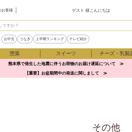
ゲスト 様こんにちは
のお客様
検索
お中元
うなぎ
上半期ランキング
テレビ紹介
惣菜
スイーツ
チーズ・乳製
熊本県で発生した地震に伴うお荷物のお届け遅延について ≫
【重要】お盆期間中の発送に関しまして ≫
その他