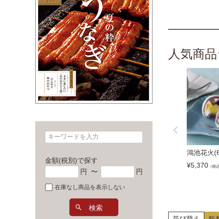
人気商品
鴻池花火(
金額(税別)で探す
¥
5,370
（税
円
〜
円
在庫なし商品を表示しない
検索
並び替え
新