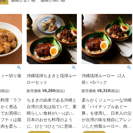
ティー切り落
沖縄琉球ちまきと琉球ルー
沖縄琉球ルーロー（2人
ローセット
前）×3パック
¥
6,260
¥
6,310
販売価格
販売価格
統料理「ラフ
ちまきの由来である沖縄と
柔らかくジューシーな沖縄
らかく煮込
台湾の文化は似ていて、素
産「パイナップルあぐー
しでお買得に
晴らしい食材がいっぱい。
豚」を使用し、日本人の父
ラフティは脂
日本のおせち料理のよう
が台湾の味を独自にアレン
ラ肉を柔らか
に、ひとつひとつに意味が
ジした特製ルーロー。肉桂
込む沖縄伝統
あるのでちまきは縁起物と
や八角などのスパイスが効