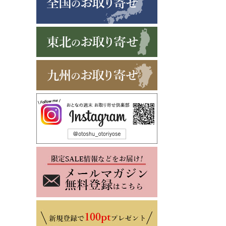
腹いっぱい食
い願いが込め
す。もともと
来である沖縄
は似ていて、
材がいっぱい
ち料理のよう
とつに意味が
きは縁起物と
す。
・あぐ～豚「
て最高の幸運
母が思う一番
～豚を使用し
・干し椎茸「
物」おもてな
れいな形の干
ずに入れてい
・うずら「金