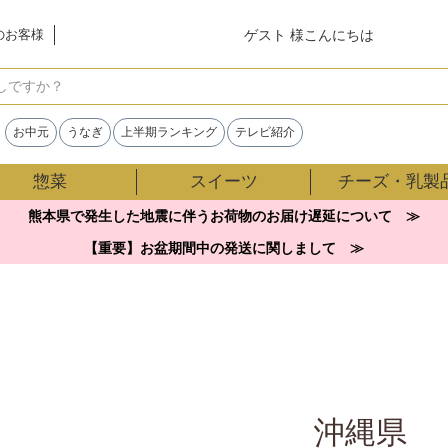
ゲスト 様こんにちは
のお客様
検索
お中元
うなぎ
上半期ランキング
テレビ紹介
惣菜
スイーツ
チーズ・乳製
熊本県で発生した地震に伴うお荷物のお届け遅延について ≫
【重要】お盆期間中の発送に関しまして ≫
沖縄県