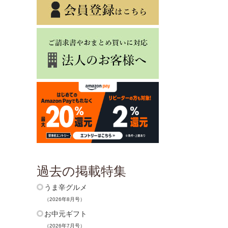
プ」子供達が
ご。
・落花生「長
ッキーセブンに
個の落花生が
も！。
・スルメ「子
育ちますよう
込められたス
の隠し味。
・干し海老「
縁起物である
い海老。
・油葱「子孫
無いと台湾の
過去の掲載特集
フライドシャ
・もち米「具
うま辛グルメ
と嬉しい！」
（2026年8月号）
いからもち米
お中元ギフト
くし、具たく
。
（2026年7月号）