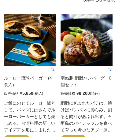
ルーロー琉球バーガー (4
南ぬ豚 網脂ハンバーグ 6
食入)
個セット
¥
5,850
¥
8,200
販売価格
販売価格
ご飯にのせてルーロー飯と
網脂に包まれたパテは、焼
して、バンズにはさんでル
けばパンパンに膨らみ、割
ーローバーガーとしても楽
ると肉汁があふれ出す。石
しめる、台湾料理の新しい
垣島のパイナップルを食べ
アイデアを形にしました。
て育った希少なアグー豚
長崎の角煮バーガーからイ
「南ぬ豚（ぱいぬぶた）」