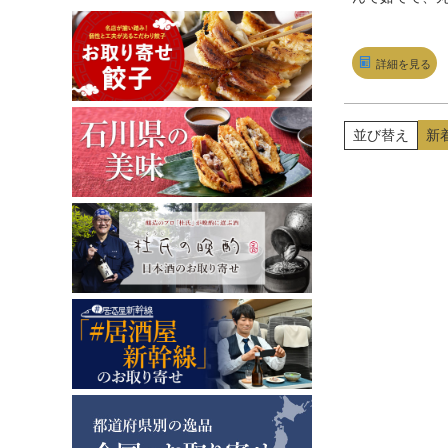
時間。愛情を
た家庭の味で
い！」から選
詳細を見る
特に力を入れ
「パイナップ
豚」。パイナ
並び替え
新
て育った豚は
リーや脂質は1
いのにビタミンB
倍、旨み成分
リジンはなんと
美味しいには
して同じ量で
い美味しい食
得の母の味が
した。「かめ
縄の方言で食
ろ）」と、ご
ぱい食べさせ
の客人をもて