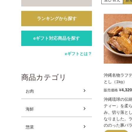
ランキングから探す
eギフト対応商品を探す
eギフトとは？
沖縄名物ラフ
商品カテゴリ
とし（1kg）
¥
4,320
販売価格
お肉
沖縄琉球の伝
ティー」を柔
海鮮
み、切り落と
なりました。
ののった豚バ
惣菜
くなるまで煮