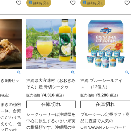
詳細を見る
詳細を見る
時には脂が適
されています。ルーローは
いた本格的な味わいで、ゴ
り、とろける
味がしっかりしているの
ロゴロ肉と三枚肉の贅沢な
りです。大
で、ご飯でも、台湾バンズ
食感を楽しめます。白ご飯
なかったりの
でもどちらでも絶妙にマッ
や台湾バンズとの相性抜
落としです
チします。台湾ごはんには
群！卵や野菜のトッピング
に美味しく、
欠かせない肉桂や八角を、
でさらに美味しさアップ。
大で、お子様
独自のスパイスの効かせ方
日本と台湾の味が融合した
方も食べやす
で取り入れています。台湾
こだわりの一品をぜひお試
。タレも使っ
のルーローは肉感が非常に
しください。
、ビールなど
重要。そのため、お肉は丁
まみとしても
寧に刻んだゴロゴロタイプ
！
と、三枚肉タイプの両方を
き6個セッ
沖縄県大宜味村（おおぎみ
沖縄 ブルーシールアイ
ミックスしました。台湾で
そん）産 青切シークヮー
ス （12個入）
は豚肉へのこだわりが強
サー100％ジュース
¥
4,310
¥
5,280
販売価格
販売価格
く、国内でもこだわり抜い
（270ml）2本セット
た沖縄のあぐー豚や沖縄豚
在庫切れ
在庫切れ
ちまきの秘密
を使用しています。トッピ
ぐ～豚。台湾
シークヮーサーは沖縄県を
ブルーシール定番ギフト商
ングで卵や野菜などを加え
のこだわりち
中心に原生する小さい果実
品に直営で人気の
ると、美味しさも倍増！日
らえから、包
の柑橘類です。沖縄県の中
OKINAWANフレーバーと
本人の舌にも合う、本格的
丸２日の作業