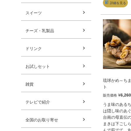
詳細を見る
料理。食べる
度に抜けてお
スイーツ
ような口当た
小、形が揃わ
チーズ・乳製品
規格外の切り
が、味は非常
大きさも一口
ドリンク
からご年配の
いサイズです
て丼にしたり
お試しセット
のお酒のおつ
相性バッチリ
琉球かめ～ちま
雑貨
ト
¥
6,260
販売価格
テレビで紹介
うま味のある
は隠し味のあ
台南の母直伝
全国のお取り寄せ
まきは下ごし
んで茹でて、