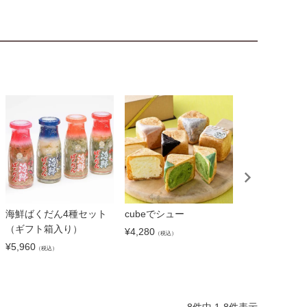
海鮮ばくだん4種セット
cubeでシュー
鴻池花火(4個入
（ギフト箱入り）
¥
4,280
¥
4,100
（税込）
（税込）
¥
5,960
（税込）
8
件中
1
-
8
件表示