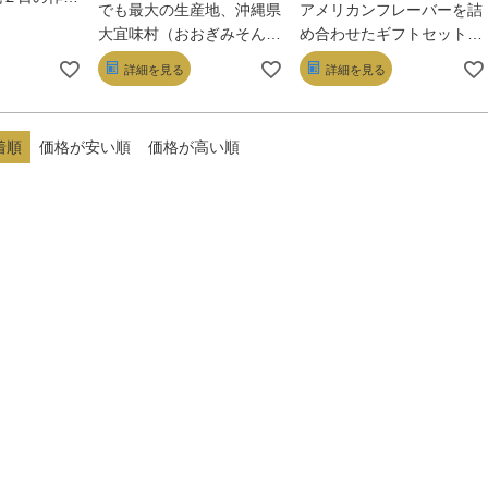
でも最大の生産地、沖縄県
アメリカンフレーバーを詰
なルーローを是非一度お召
たっぷり込め
大宜味村（おおぎみそん）
め合わせたギフトセット商
し上がりください。
す。「美味し
産で限定収穫された未熟果
品です。贈り物や贈答品に
んだ原料達で
詳細を見る
詳細を見る
の青切りシークヮーサー原
おすすめです。ブルーシー
ているのは
料を使用。完全に成熟する
ルはアメリカ生まれ、沖縄
ルあぐ～
前の未熟状態の青切りシー
育ちのアイス専門店。アメ
ップルを食べ
着順
価格が安い順
価格が高い順
クヮーサーは、完熟に比べ
リカで優れた品質の酪農製
柔らかくカロ
クエン酸やフラボノイドの
品に贈られる 「ブルーリ
～2割少な
一種「ノビレチン（健康や
ボン賞」の受賞製品に与え
1は約1.5
美容に良いといわれている
られた栄えある称号から
のロイシンや
成分）」が多く含まれてい
「ブルーシール」と名づけ
4～5倍。
ます。キンキンに冷した青
られました。アメリカで考
訳があり、そ
切りシークヮーサージュー
案されたオリジナルレシピ
も栄養価の高
スでさっぱり、ひんやり落
「オレンジブック」をベー
材を選び、納
ち着く時間をお楽しみ頂け
スに、高温多湿な沖縄でお
出来上がりま
ます。
いしく感じられるよう植物
～かめ～（沖
性脂肪分でさっぱりと口溶
べろ、食べ
け良く仕立てています。各
飯をお腹いっ
フレーバーごとに特徴があ
るのが沖縄流
り、味のバリエーションも
なす流儀。お