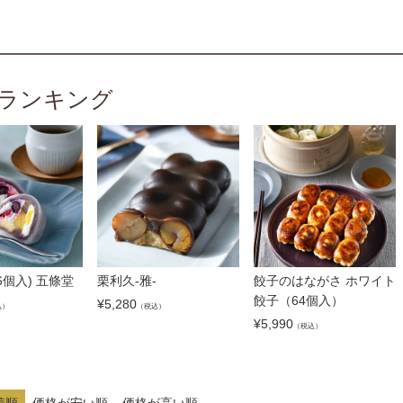
ランキング
6個入) 五條堂
栗利久-雅-
餃子のはながさ ホワイト
餃子（64個入）
¥
5,280
込）
（税込）
¥
5,990
（税込）
着順
価格が安い順
価格が高い順