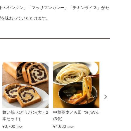
トムヤンクン」「マッサマンカレー」「チキンライス」がセ
理を味わっていただけます。
舞い鶴 ぶどうパン(大・2
中華蕎麦とみ田 つけめん
【石松】浜松
本セット)
(3食)
「石松」の餃子
袋）
¥
3,700
¥
4,680
（税込）
（税込）