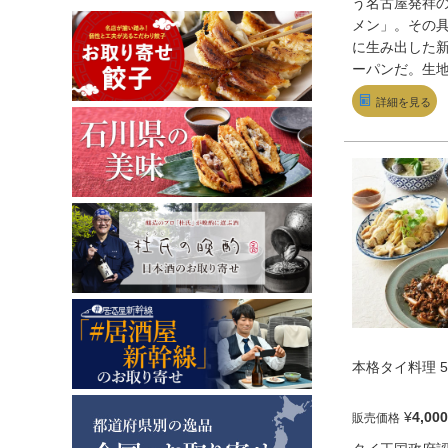
う名古屋発祥
メン」。その
に生み出した
ーパンだ。生
もちっ。頬張
詳細を見る
が軽快に香る
る旨み、鼻を
ネギの風味と
だ食味がたま
チが効いた味
も吹き飛びそ
本格タイ料理 
¥
4,000
販売価格