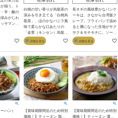
在庫切れ
在庫切れ
認定の実力店
味が揃う。ト
白桃の甘い香りが烏龍茶の
長ネギの風味豊かなパンケ
甘・辛・酸の
深みを引き立てる「白桃烏
ーキは、さながら台湾版ク
の深みがじわ
龍茶」、ほのかなバニラ風
レープ。フライパンで温め
マッサマンカ
味で柔らかな口あたりの
ると層になった生地がサク
く芳醇なチキ
「金萱（キンセン）烏龍
サク＆モチモチに。ソーセ
ンライスの香
茶」。そして台湾高山地域
ージは焼いてよし、茹でて
5種の料理
詳細を見る
詳細を見る
の茶葉を用いた「台湾高冷
よしの、甘みと旨みがジュ
しっかりして
茶」は、緑茶に似た清々し
ワッと広がる味わいだ。
。味にコスパ
くも深い味わいが印象的。
別々に食べてもいいが、巻
台湾茶の豊かな個性が楽し
いて頬張れば台湾の屋台気
める、魅惑のアソートだ。
分。好吃! （おいしい！）
ローハン）
【賞味期限間近のため特別
【賞味期限間近のため特別
価格！】ティーヌン 鶏肉
価格！】ティーヌン 濃厚