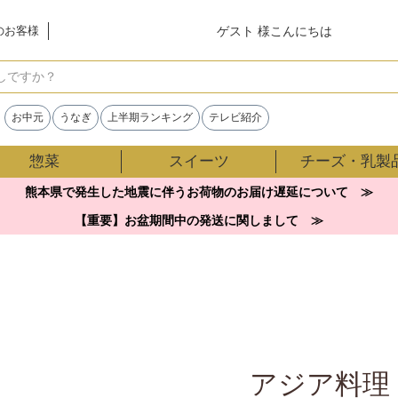
ゲスト 様こんにちは
のお客様
検索
お中元
うなぎ
上半期ランキング
テレビ紹介
惣菜
スイーツ
チーズ・乳製
熊本県で発生した地震に伴うお荷物のお届け遅延について ≫
【重要】お盆期間中の発送に関しまして ≫
アジア料理