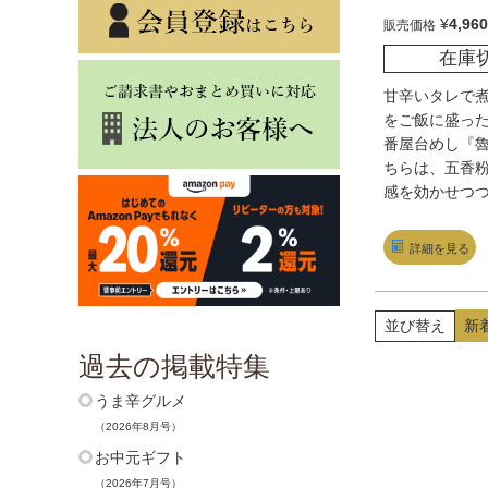
¥
4,960
販売価格
在庫
甘辛いタレで
をご飯に盛っ
番屋台めし『
ちらは、五香
感を効かせつ
ダシと醤油の
て日本人好み
詳細を見る
る。肉はトロ
く、ほんのり
が進むやさし
並び替え
新
過去の掲載特集
うま辛グルメ
（2026年8月号）
お中元ギフト
（2026年7月号）