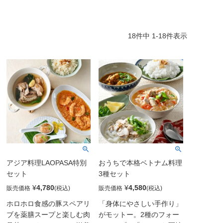
¥
4,550
（税込）
18
件中
1
-
18
件表示
アジア料理LAOPASA特別
おうちで本格ベトナム料理
セット
3種セット
¥
4,780
¥
4,580
販売価格
販売価格
ホロホロ食感の豚スペアリ
「身体にやさしい手作り」
ブを薬膳スープと楽しむ肉
がモットー。2種のフォー