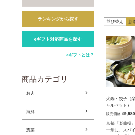
ランキングから探す
並び替え
新
eギフト対応商品を探す
eギフトとは？
商品カテゴリ
お肉
火鍋・餃子（
ャルセット）
海鮮
¥
9,980
販売価格
京都『楽仙樓
惣菜
一堂に。スパ