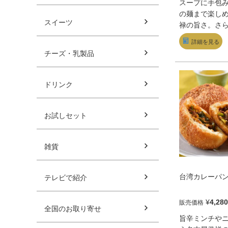
スープに手包
の麺まで楽し
スイーツ
禄の旨さ。さ
セロリ入り水
詳細を見る
に春巻き、旨
チーズ・乳製品
の海老チリと
した逸品揃い
囲んで呑みた
ドリンク
め。
お試しセット
雑貨
台湾カレーパン
テレビで紹介
¥
4,280
販売価格
全国のお取り寄せ
旨辛ミンチや