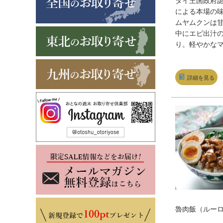
タイ王国政府
による本場の
ムヤムクンは
中にエビ出汁
り。軽やかな
レー、柔らか
ンやジャスミ
りも魅惑的。全
詳細を見る
はどれも具が
ボリューミー
に大満足。
魯肉飯（ルー