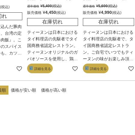
バジル炒め こだわりのガ
グリーンカレー5個セット
¥
5,400
¥
5,600
通常価格
通常価格
パオ（5食）※賞味期限
※賞味期限2025年6月※
¥
4,450
¥
4,990
販売価格
販売価格
切れ
2025年6月※
在庫切れ
在庫切れ
煮込んだ豚肉
ティーヌンは日本における
ティーヌンは日本における
た、台湾の定
タイ料理店の先駆者でタイ
タイ料理店の先駆者で、タ
魯肉飯』。こ
国商務省認定レストラン。
イ国商務省認定レストラ
粉のスパイス
ティーヌンオリジナルのガ
ン。ご自宅でいつでもティ
つも、カツオ
パオソースを使用し、鶏ひ
ーヌンの味がお楽しみ頂け
旨みを持たせ
き肉の大きさ、食感、タイ
ます。タイ産のココナッツ
に仕立ててい
詳細を見る
詳細を見る
産ハーブ、調味料にこだわ
ミルクやココナッツシュガ
トロに柔らか
りました。粗めに挽いた鶏
ーをたっぷりと使用した濃
甘やか。ご飯
ひき肉とガパオ（タイバジ
厚でコクのあるグリーンカ
い味わいだ。
着順
価格が安い順
価格が高い順
ル）を薫り高く炒めたスパ
レーです。奥深い甘みと唐
イシーな一品です。ご自宅
辛子の辛さの調和をご堪能
でいつでもティーヌンの味
ください。
がお楽しみ頂けます。