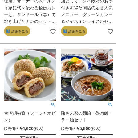
理店。オーナーのムールテ
店として、タイ政府のお墨
ィ家に代々伝わる秘伝カレ
付きを得た同店の定番人気
ーと、タンドール（窯）で
メニュー、グリーンカレー
焼き上げたナンのセットを
＆ジャスミンライスのセッ
お届け。同店が日本に初め
ト。スパイスとともにバジ
詳細を見る
詳細を見る
て紹介したキーマカレー、
ルや柑橘の風味がふわりと
骨付き肉がごろっと入った
広がるグリーンカレーは、
チキンカレー、独特な風味
異国情緒満点の美味しさ
が後を引くマトンカレー
だ！
は、どれもスパイシーで刺
激的！
台湾胡椒餅（フージャオビ
陳さん家の麺線・魯肉飯・
ン）
ラー油セット
¥
4,620
¥
5,800
販売価格
販売価格