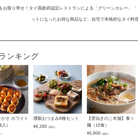
をお取り寄せ！タイ国政府認定レストランによる「グリーンカレー」「
ットになったお得な商品など、自宅で本格的なタイ料
ランキング
がさ ホワイト
燻製おつまみ8種セット
【雲仙きのこ本舗】養々
個入）
麺（10食）
¥
6,200
（税込）
¥
5,800
込）
（税込）