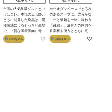
在庫切れ
在庫切れ
台湾の人気B 級グルメとい
カツオダシベースでとろみ
えばコレ。本場の点心師と
のあるスープに、柔らかな
ともに開発した逸品は、湯
モツと細麺を一緒に味わう
種製法によるもっちり生地
「麺線」、皮付きの豚肉を
で、上質な国産豚肉に青ネ
香辛料や漢方とともに煮込
ギ香るジューシーな餡も特
み、1日寝かせて味を馴染
詳細を見る
詳細を見る
長。3種のペッパーのパン
ませた「魯肉飯」。いずれ
チが後を引く味わいだ。解
も香りや辛みが鮮烈で、本
凍後にトースターでゆっく
場そのままの味。唐辛子香
り温めて、「パリッもち
る自家製ラー油が付くのも
っ」食感をぜひ。
うれしい!