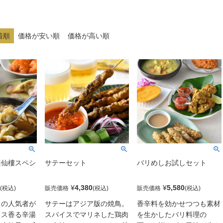
着順
価格が安い順
価格が高い順
楽仙樓スペシ
サテーセット
バリめしお試しセット
¥
4,380
¥
5,580
販売価格
販売価格
』の人気者が
サテーはアジア版の焼鳥。
香辛料を効かせつつも素材
イス香る辛湯
スパイスでマリネした鶏肉
を生かしたバリ料理の