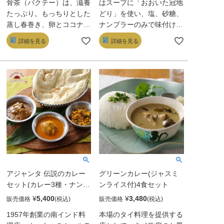
骨茶（バクテー）は、滋養
はスープに「おおいた冠地
たっぷり。もっちりとした
どり」を使い、塩、砂糖、
蒸し春巻き、卵とココナッ
ナンプラーのみで味付け。
ツミルクでまろやかな辛さ
鶏ダシの旨みと米粉麺が響
詳細を見る
詳細を見る
に仕上げたエビチリまで、
きあう清らかな味わいだ。
どれも洗練された味わい。
スパイスとハーブを多用し
炒めてから調味料と炊いた
た無水チキンカレーもまた
というジャスミンライスの
後を引く旨さ。いずれも化
芳醇なコクにも拍手!
学調味料不使用。
アジャンタ 伝説のカレー
グリーンカレー(ジャスミ
セット(カレー3種・ナン1
ンライス付)4食セット
枚付き)
¥
5,400
¥
3,480
販売価格
販売価格
1957年創業の南インド料
本場のタイ料理を提供する