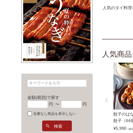
人気のタイ料理
人気商品
金額(税別)で探す
円
〜
円
餃子のはな
在庫なし商品を表示しない
餃子（64
検索
¥
5,990
（税