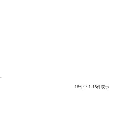
18
件中
1
-
18
件表示