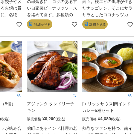
み水餃子や〆
の串焼きに、コクのある甘
面々。桜エビの風味が生き
める火鍋は貫
い自家製ピーナッツソース
たナシゴレン、そこにサラ
らに、名物の
を絡めて食す。多種類のス
サラとしたココナッツカレ
餃子、焼餃子
パイスと、肉の旨みや交錯
ーをかけても◎。ピーナッ
詳細を見る
詳細を見る
辛＆プリプリ
する複雑な香り、甘やかな
ツソースと和えるサテ（串
、素材を生か
味わいは、まさにマレーシ
焼き）やスパイス香るチキ
。本格中華を
ア流だ。マレーシア人シェ
ンはビールのお供に。デザ
い日におすす
フが作る故郷の味をどう
ートや調味料まで付くのも
ぞ。
頼もしい。
（8個）
アジャンタ タンドリーチ
[エリックサウス]南インド
キン
カレー5種セット
¥
6,200
¥
4,680
販売価格
販売価格
ニラが絡み合
麹町にあるインド料理の老
熱烈なファンを持つ、南イ