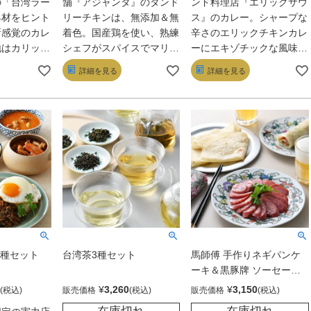
の「台湾ラー
舗『アジャンタ』のタンド
ンド料理店『エリックサウ
具材をヒント
リーチキンは、無添加＆無
ス』のカレー。シャープな
新感覚のカレ
着色。国産鶏を使い、熟練
辛さのエリックチキンカレ
地はカリッ、
シェフがスパイスでマリネ
ーにエキゾチックな風味の
るとスパイス
して本場の味に仕上げてい
キーマ、滋味豊かな豆のカ
詳細を見る
詳細を見る
挽き肉、広が
る。鶏肉の滋味がパワフル
レーなど多彩な5種をセッ
抜けるニラと
な香味によってぐんと膨ら
トに。いずれも複雑なスパ
、変化に富ん
み、身はしっとり絶品だ。
イス感の中に素材の味が引
らない。パン
き立ち、忘れがたい旨さ
に暑さも疲れ
だ。油脂控えめで後味はサ
う。
ラリと軽やか。
5種セット
台湾茶3種セット
馬師傅 手作りネギパンケ
ーキ＆黒豚牌 ソーセージ
セット
¥
3,260
¥
3,150
販売価格
販売価格