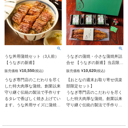
ほどよい甘さが鰻の旨味を最大
味さえ感じるほどの絶品です。
限に引き立てます。※小麦不使
また、一匹の鰻から1粒しか取
用・アルコールフリー（ハラル
れない鰻の肝を門外不出の伝承
認証取得）
タレで香ばしく焼き上げていま
す。栄養満点・スタミナ抜群の
逸品。鰻の肝焼と白焼でまずは
お酒を楽しみ、最後に鰻の蒲焼
でうな丼や定食風にして締めご
飯。ご自宅でお好みのお酒とと
うな丼用蒲焼セット（3人前）
うなぎの蒲焼・小さな蒲焼丼詰
もに 鰻専門店の伝統の味を存
【うなぎの新甫】
合せ 【うなぎの新甫】当店限定
分に満喫できる詰合せです。
セット
¥
10,550
¥
10,620
販売価格
販売価格
うなぎ専門店のこだわりを尽く
【おとなの週末お取り寄せ倶楽
した特大肉厚な蒲焼。創業以来
部限定セット】
守り継ぐ伝統の製法で手作りす
うなぎ専門店のこだわりを尽く
るタレで香ばしく焼き上げてい
した特大肉厚な蒲焼。創業以来
ます。うな丼用サイズに蒲焼を
守り継ぐ伝統の製法で手作りす
カットし、ちょうどうな丼がで
るタレで香ばしく焼き上げてい
きる4切を真空パック袋に詰め
ます。1尾を半分に切ってうな
ています。湯煎、もしくは電子
重に、切り身にしてうな丼、細