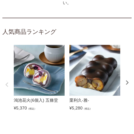
い。
人気商品ランキング
鴻池花火(6個入) 五條堂
栗利久-雅-
餃子
餃子
¥
5,370
¥
5,280
（税込）
（税込）
¥
5,9