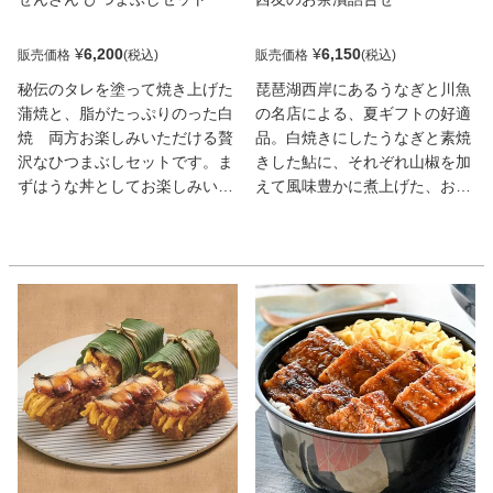
¥
6,200
¥
6,150
販売価格
販売価格
秘伝のタレを塗って焼き上げた
琵琶湖西岸にあるうなぎと川魚
蒲焼と、脂がたっぷりのった白
の名店による、夏ギフトの好適
焼 両方お楽しみいただける贅
品。白焼きにしたうなぎと素焼
沢なひつまぶしセットです。ま
きした鮎に、それぞれ山椒を加
ずはうな丼としてお楽しみいた
えて風味豊かに煮上げた、お茶
だき、その後鰹や昆布で丁寧に
漬け用の佃煮だ。そのまま酒肴
とった出汁をかけてお召し上が
にしてもいいが、ご飯にのせて
りください。うなぎはカット済
お茶をかけると香ばしさが際立
みで、山椒や山葵、きざみのり
ち、いっそう美味!
などもセットに入っているの
で、手間なくお召し上がりいた
だけます。