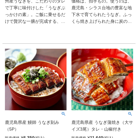
州産うなぎを、こだわりのタレ
価格は、拍手もの。使うのは、
楽しみいただけます。大切な方
で丁寧に味付けした「うなぎぶ
鹿児島・シラス台地の豊富な地
への贈り物や、自分へのご褒美
っかけの素」。ご飯に乗せるだ
下水で育てられたうなぎ。ふっ
にもふさわしい、うなぎの魅力
けで贅沢な一膳が完成する、食
くら焼き上げられた身に炭の香
を存分に味わえる一品です。
べきりサイズの逸品です。タレ
りとキレのいい無着色のタレが
には、みりん・醤油・砂糖に加
絡み、軽やかで粋な味だ。レン
え、はちみつと魚醤を絶妙にブ
ジや湯煎で楽しめるのも嬉しい
レンド。甘みとコクのバランス
ところ。
が取れた深みある味わいが、う
なぎ本来の旨みを引き立てま
す。さらに、やわらかく煮含め
たごぼうの風味と、彩り豊かな
きぬさや、コリッとした食感の
山クラゲを合わせることで、噛
むたびに違った食感と味の層が
楽しめます。そのまま熱々のご
飯にのせて、香り高い添付の山
椒をふりかければ、口いっぱい
鹿児島県産 鰻師 うなぎ刻み
鹿児島県産 うなぎ蒲焼き（大サ
に広がる豊かな風味。おにぎり
（5P）
イズ3尾）タレ・山椒付き
の具やお弁当にもぴったりで、
手軽に本格的な味わいを楽しめ
¥
6,350
¥
11,640