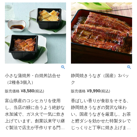
レンジで温めていただき、熱々
かくしてひつまぶし風に、等お
ご飯にタレをかけ、温めた蒲焼
好みのサイズにカットしてお楽
を乗せれば、うな丼の出来上が
しみください。小さな蒲焼丼
り。包丁いらずで手間なく、時
は、店舗でご提供するうな丼を
短調理が可能。お茶碗ご飯に2
手のひらサイズにしました。富
切れ乗せてミニうな丼もおスス
山県産のコシヒカリをガス火で
メ。お好みで小口ネギやわさ
一気て炊き上げ、伝承のタレを
び、刻み海苔等かけていただく
かけ、職人が丁寧に焼き上げた
と風味がかわってより一層美味
蒲焼を乗せています。ご年配の
しく召し上がれます。
方のお食事にもしくは、簡単に
済ませたいお昼ご飯、晩酌のあ
小さな蒲焼丼・白焼丼詰合せ
静岡焼きうなぎ（国産）3パッ
との締めご飯、ホームパーティ
（2種各3個入）
ク
ー等でも大活躍。電子レンジで
温めるだけで専門店のこだわり
¥
8,580
¥
9,990
販売価格
販売価格
の味が楽しめます。
富山県産のコシヒカリを使用
香ばしい香りが食欲をそそる、
し、当店の鰻に合うよう絶妙な
静岡焼きうなぎの贅沢な味わ
水加減で、ガス火で一気に炊き
い。国産うなぎを厳選し、お茶
上げています。創業以来守り継
と鰹ダシを効かせた特製タレで
ぐ製法で店主が手作りする門外
じっくりと丁寧に焼き上げまし
不出のタレをご飯にかけて、専
た。ふっくらとした身は口の中