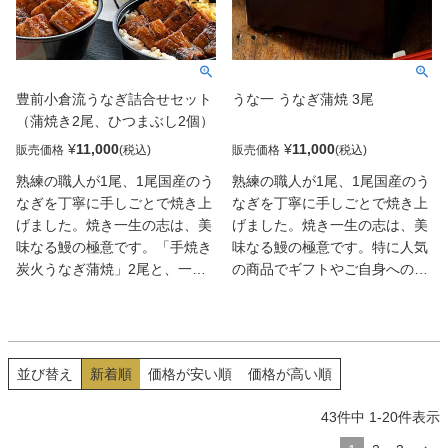
豊前小倉流うなぎ詰合せセット
うな一 うなぎ蒲焼 3尾
（蒲焼き2尾、ひつまぶし2個）
¥
11,000
¥
11,000
販売価格
販売価格
熟練の職人が1尾、1尾国産のう
熟練の職人が1尾、1尾国産のう
なぎを丁寧に手しごとで焼き上
なぎを丁寧に手しごとで焼き上
げました。焼き一生の志は、美
げました。焼き一生の志は、美
味なる鰻の極意です。「手焼き
味なる鰻の極意です。特に人気
炭火うなぎ蒲焼」2尾と、一口
の商品でギフトやご自身へのプ
目のパリッと感が違う豊前小倉
レゼントで大変重宝されていま
流手焼き鰻で作ったひつまぶし
すので、是非ご賞味ください。
「ひつま武士どん」2個セット
でうなぎを存分に楽しめる大満
並び替え
新着順
価格が安い順
価格が高い順
足セット。白ごはんは米どころ
新潟県産のお米を使用し、別途
43
件中
1
-
20
件表示
白ご飯を用意せずとも、届いて
すぐに堪能できるのもうれしい