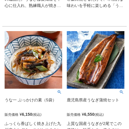
心に仕入れ、熟練職人が焼き上
味わいを手軽に楽しめる「うな
げる。伝承のタレで焼いた蒲焼
ぎとごぼうのまぶし飯」と、さ
と厳選醤油で味わう白焼、米は
らりと贅沢な余韻が広がる「う
富山のコシヒカリ。手のひらサ
なぎ茶漬」の2種を詰め合わせ
イズの丼ながら満足感大！
ました。うなぎとごぼうのまぶ
し飯は、ふっくらと焼き上げた
愛知県産うなぎに、香り高い国
産ごぼうを合わせ、旨みの染み
込んだ秘伝のたれでじっくりと
炊き上げました。ごぼうの食感
とともに、うなぎの香ばしさと
鰹のだしのコクがご飯に絡み、
一口ごとに深い味わいが広がり
ます。うなぎ茶漬は、香ばしく
焼かれたうなぎに、抹茶や海
うな一 ぶっかけの素（5袋）
鹿児島県産うなぎ蒲焼セット
苔、みつばの香りを添えたお茶
漬けの素をセット。熱々のお湯
を注げば、ふんわり漂うだしの
¥
6,150
¥
6,550
販売価格
販売価格
香りとうなぎの旨みが一体とな
ふっくら香ばしく焼き上げた九
上質な国産うなぎが2尾でこの
り、さらりと上品な味わいをお