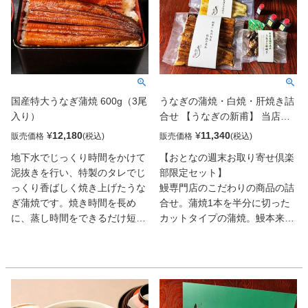
国産特大うなぎ蒲焼 600g（3尾
うなぎの蒲焼・白焼・肝焼き詰
入り）
合せ 【うなぎの新甫】 当店限
定セット
¥
12,180
¥
11,340
販売価格
販売価格
地下水でじっくり時間をかけて
【おとなの週末お取り寄せ倶楽
泥抜きを行い、特製のタレでじ
部限定セット】
っくり香ばしく焼き上げたうな
鰻専門店のこだわりの商品の詰
ぎ蒲焼です。焼き時間を長め
合せ。蒲焼1本を半分に切った
に、蒸し時間をできるだけ短く
カットタイプの蒲焼。鰻本来の
することで、鰻本来の旨味をぎ
旨味を堪能できる白焼を4切。
ゅっと閉じ込め、より濃厚な味
お好みでネギや生姜・わさび等
わいを引き出しています。味の
の薬味を添えて付属の厳選醤油
決め手となる特製たれにはたま
で白焼をご賞味ください。身が
り醤油を使用し、奥深いコクと
ふわふわとしていて鰻の脂に甘