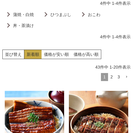
4
件中
1
-
4
件表示
蒲焼・白焼
ひつまぶし
おこわ
丼・茶漬け
4
件中
1
-
4
件表示
並び替え
新着順
価格が安い順
価格が高い順
43
件中
1
-
20
件表示
1
2
3