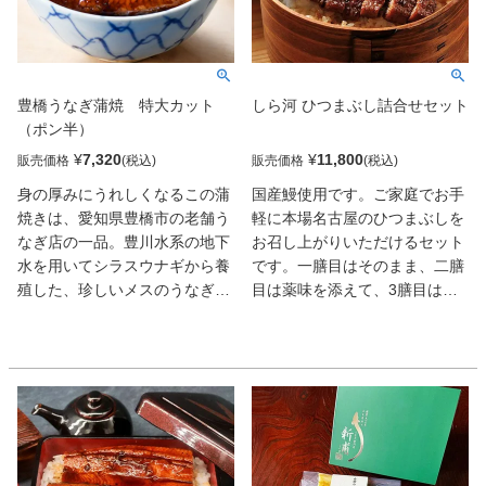
豊橋うなぎ蒲焼 特大カット
しら河 ひつまぶし詰合せセット
（ポン半）
¥
7,320
¥
11,800
販売価格
販売価格
身の厚みにうれしくなるこの蒲
国産鰻使用です。ご家庭でお手
焼きは、愛知県豊橋市の老舗う
軽に本場名古屋のひつまぶしを
なぎ店の一品。豊川水系の地下
お召し上がりいただけるセット
水を用いてシラスウナギから養
です。一膳目はそのまま、二膳
殖した、珍しいメスのうなぎを
目は薬味を添えて、3膳目は薬
使っている。湯煎やレンチンで
味を添えお茶漬けでお召し上が
食感はふっくら。甘辛ダレに口
りください。3通りの味をお楽
どけのよい脂が重なり、ご飯が
しみください。
止まらない。