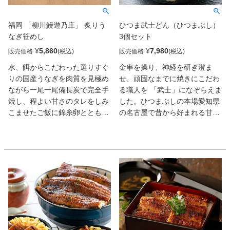
福岡 「柳川鰻遊乃庄」 炙りう
ひつま武士どん（ひつまぶし）
なぎ笹めし
3個セット
¥
5,860
¥
7,980
販売価格
販売価格
水、餌からこだわった選りすぐ
金串を操り、神経を研ぎ澄ま
りの国産うなぎを肉質を見極め
せ、頑固なまでに焼きにこだわ
ながら一尾一尾備長炭で完全手
る職人を 「武士」になぞらえま
焼し、程よい甘さのタレをしみ
した。ひつまぶしの本場愛知県
こませたご飯に錦糸卵とともに
の名古屋で昔から好まれる甘辛
載せ、ひとつひとつ丁寧に香り
いタレを使用。一口目のパリッ
良い笹で包みました。米はうな
と感が違う豊前小倉流手焼き鰻
ぎとの相性が良い熊本の七城米
で作った４度美味しいオリジナ
を使用しています。
ルのひつまぶし丼です。白ごは
んは米どころ新潟県産のお米を
使用し、別途白ご飯を用意せず
とも、届いてすぐに堪能できる
のもうれしいです。