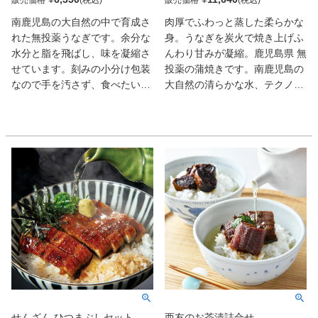
販売価格
販売価格
ます。手間いらずで、素材の美
南鹿児島の大自然の中で育成さ
肉厚でふわっと蒸した柔らかな
味しさをそのまま感じられる
れた無投薬うなぎです。余分な
身。うなぎを炭火で焼き上げふ
「うなぎぶっかけの素」。忙し
水分と脂を飛ばし、味を凝縮さ
んわり甘みが凝縮。鹿児島県 無
い日にも、ちょっと贅沢したい
せています。刻みの小分け包装
投薬の蒲焼きです。南鹿児島の
時にもおすすめのご飯のおとも
なので手を汚さず、食べたい時
大自然の清らかな水、テクノロ
です。
にすぐにうな丼が出来上がるの
ジーを駆使した衛生管理、鰻の
で急なお客様のおもてなしやお
育成に人生をかけ 24時間体制
弁当にもおすすめです。
で育てました。抗生物質、合成
抗菌剤を使用せず「無投薬」の
うなぎは健康そのものです。炭
火で鰻の余分な水分と脂分が飛
ばされ、鰻の味を凝縮させてい
ます。
せんざん ひつまぶしセット
西友のお茶漬詰合せ