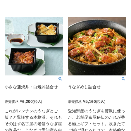
門店ならではの格別な蒲焼・白
でとろけ、タレの甘みと旨みが
焼を乗せます。手のひらサイズ
絶妙に絡み合います。3パック
の器の蒲焼丼・白焼丼にしまし
セットで楽しめるので、家族や
た。蒲焼は一尾あたり約200gの
大切な人との食卓を華やかに演
特大肉厚な蒲焼。白焼は鰻本来
出。静岡焼きならではの専門店
の旨味を味わえる逸品。小さな
の深いコクと香ばしさを、ご自
器にうなぎ専門店のこだわりを
宅で手軽に味わえる贅沢な逸品
ぎゅっと閉じ込めており、店頭
です。
でご提供するうな丼や白焼と同
じ味がご家庭でも楽しめます。
忙しい時のお昼に、お酒を楽し
んだ後の締めご飯に、ご高齢の
方にもピッタリの内容量。ホー
小さな蒲焼丼・白焼丼詰合せ
うなぎめし詰合せ
ムパーティーでは蒲焼丼・白焼
丼で華を添えます。電子レンジ
対応容器に詰めていますので、
¥
6,200
¥
5,160
販売価格
販売価格
レンジで温めてそのまま食卓へ
これがレンチンのうなぎとご
愛知県産のうなぎを贅沢に使っ
出せる使い勝手・手軽さもあり
飯？と驚嘆する本格派。それも
た、老舗昆布屋秘伝のたれが香
ます。
そのはず名古屋の老舗うなぎ屋
る極上ギフトセット。炊きたて
の逸品だ。うなぎは愛知産を中
ご飯に混ぜるだけで、本格的な