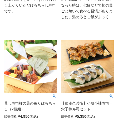
し上がりいただけるちらし寿司
なった時は、七輪などで柿の葉
です。
ごと焼いて食べる習慣がありま
した。温めるとご飯がふっくら
して、また一味違った味わいに
なります。
蒸し寿司柿の葉の薫りばらちら
【銀座久兵衛】小肌小袖寿司・
し（2個組）
穴子棒寿司セット
¥
4,950
¥
5,350
販売価格
販売価格