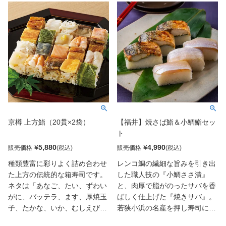
京樽 上方鮨（20貫×2袋）
【福井】焼さば鮨＆小鯛鮨セッ
ト
¥
5,880
¥
4,990
販売価格
販売価格
種類豊富に彩りよく詰め合わせ
レンコ鯛の繊細な旨みを引き出
た上方の伝統的な箱寿司です。
した職人技の『小鯛ささ漬』
ネタは「あなご、たい、ずわい
と、肉厚で脂がのったサバを香
がに、バッテラ、ます、厚焼玉
ばしく仕上げた『焼きサバ』。
子、たかな、いか、むしえび、
若狭小浜の名産を押し寿司に。
さば」の全10種類。シャリは2
酢飯には福井県産のコシヒカリ