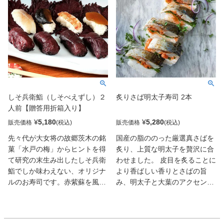
うぞ。
しそ兵衛鮨（しそべえずし）２
炙りさば明太子寿司 2本
人前【贈答用折箱入り】
¥
5,180
¥
5,280
販売価格
販売価格
先々代が大女将の故郷茨木の銘
国産の脂ののった厳選真さばを
菓「水戸の梅」からヒントを得
炙り、上質な明太子を贅沢に合
て研究の末生み出したしそ兵衛
わせました。 皮目を炙ることに
鮨でしか味わえない、オリジナ
より香ばしい香りとさばの旨
ルのお寿司です。赤紫蘇を風味
み、明太子と大葉のアクセント
よく仕上げ、それに合うネタと
が印象的な、まさに福岡名物と
して、〆小鯛、蒸し海老、奈良
もいえる逸品です。
漬け、甘く炊いた椎茸の握りを