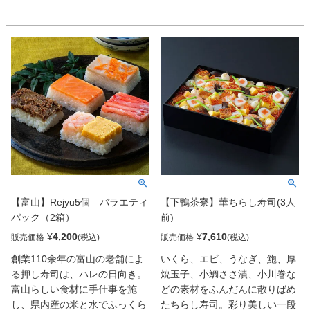
種類を用意してネタとの相性を
を使い、ネタとの間に潜ませた
考えて組み合わせました。ひと
ガリが後味を引き締める。貫禄
くちサイズで食べやすい押し寿
のおいしさだ。
司をお楽しみください。国産米
使用です。調理方法はレンジで
約3分加熱後、約10分蒸らして
からお召し上がりください。※
写真は盛付参考例です。付け合
わせ等は商品に含まれません。
※パッケージのデザインは変更
になる場合がございます。
【富山】Rejyu5個 バラエティ
【下鴨茶寮】華ちらし寿司(3人
パック（2箱）
前)
¥
4,200
¥
7,610
販売価格
販売価格
創業110余年の富山の老舗によ
いくら、エビ、うなぎ、鮑、厚
る押し寿司は、ハレの日向き。
焼玉子、小鯛ささ漬、小川巻な
富山らしい食材に手仕事を施
どの素材をふんだんに散りばめ
し、県内産の米と水でふっくら
たちらし寿司。彩り美しい一段