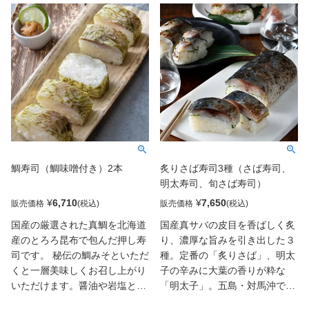
包みました。老舗寿司屋が厳選
40年以上のお寿司、駅弁・空弁
したネタを贅沢に使った贈答用
の取り扱い実績をもとにプロト
の特別な寿司です。紫蘇とネタ
ン凍結機による急速冷凍で全国
に味を入れてありますのでお醤
へ鮮度の良いお寿司をお届け致
油はつけずにお召し上がりくだ
します 。
さい。折箱入りなので、長寿の
願いを込めた贈り物、敬老の日
解凍のしおりを見ながら解凍し
やお祝い事のギフトとしても喜
てすると、ご飯がふっくらと
ばれます。是非、ご自身の贅沢
し、冷凍とは思えない作り立て
なひとときや特別な方への贈り
のお寿司をご賞味いただけま
物として、しそ兵衛鮨をお楽し
す。世界遺産【神宿る島】で有
鯛寿司（鯛味噌付き）2本
炙りさば寿司3種（さば寿司、
みください。
名な福岡県宗像で育った米を
明太寿司、旬さば寿司）
100％原料にした純米酢を使用
し、三連水車で有名な日本米づ
¥
6,710
¥
7,650
販売価格
販売価格
くり百選に選ばれた水田地帯の
国産の厳選された真鯛を北海道
国産真サバの皮目を香ばしく炙
朝倉米を使用しています。
産のとろろ昆布で包んだ押し寿
り、濃厚な旨みを引き出した３
司です。 秘伝の鯛みそといただ
種。定番の「炙りさば」、明太
くと一層美味しくお召し上がり
子の辛みに大葉の香りが粋な
いただけます。醤油や岩塩とオ
「明太子」。五島・対馬沖で獲
リーブオイルで食べたり、色ん
れたブランド寒サバを用いた