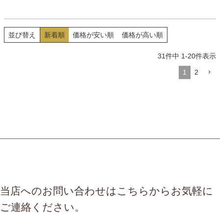
な味をお楽しみください。
「旬鯖」は脂のりがたまらな
い。福岡の米と純米酢で仕上げ
40年以上のお寿司、駅弁・空弁
たシャリとの相性も抜群！
並び替え
新着順
価格が安い順
価格が高い順
の取り扱い実績をもとにプロト
ン凍結機による急速冷凍で全国
31
件中
1
-
20
件表示
へ鮮度の良いお寿司をお届け致
します 。
1
2
解凍のしおりを見ながら解凍し
てすると、ご飯がふっくらと
し、冷凍とは思えない作り立て
のお寿司をご賞味いただけま
す。世界遺産【神宿る島】で有
名な福岡県宗像で育った米を
100％原料にした純米酢を使用
し、三連水車で有名な日本米づ
くり百選に選ばれた水田地帯の
朝倉米を使用しています。
当店へのお問い合わせはこちらからお気軽に
ご連絡ください。