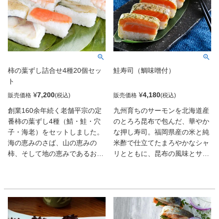
柿の葉ずし詰合せ4種20個セッ
鮭寿司（鯛味噌付）
ト
¥
7,200
¥
4,180
販売価格
販売価格
創業160余年続く老舗平宗の定
九州育ちのサーモンを北海道産
番柿の葉ずし4種（鯖・鮭・穴
のとろろ昆布で包んだ、華やか
子・海老）をセットしました。
な押し寿司。福岡県産の米と純
海の恵みのさば、山の恵みの
米酢で仕立てたまろやかなシャ
柿、そして地の恵みであるお米
リとともに、昆布の風味とサー
に感謝し、丁寧にご飯を握り、
モンの脂がとろけ合い、唸る旨
柿の葉で心を込めて包む。自然
さだ。別添えの鯛みそをつけれ
の豊かさに感謝の気持ちを込
ば、味わいがグッと膨らんでま
め、一つひとつ丁寧に握り、包
た格別!
みます。奈良の名物、柿の葉寿
司の総本家の美味をご自宅でど