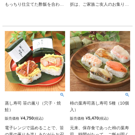
もっちり仕立てた酢飯を合わせ
折は、ご家族ご友人のお集りや
て急速冷凍。作りたてのおいし
大切なお席に華を添えます。小
さを閉じ込めた。脂のりのよい
さなお子様からご年配の方まで
「ます」や、「氷見産牛すきや
幅広くご好評いただいている下
き」など5種セット。
鴨茶寮謹製「華ちらし寿司」
を、おもてなし料理としてご家
族皆様でお愉しみください。
蒸し寿司 笹の薫り（穴子・焼
柿の葉寿司蒸し寿司 5種（10個
鮭）
入）
¥
4,750
¥
5,470
販売価格
販売価格
電子レンジで温めることで、笹
元来、保存食であった柿の葉寿
の葉の薫りを楽しみながらお召
司。時間がたって、ご飯が固く