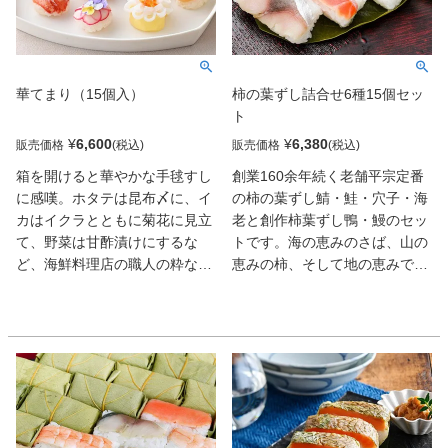
華てまり（15個入）
柿の葉ずし詰合せ6種15個セッ
ト
¥
6,600
¥
6,380
販売価格
販売価格
箱を開けると華やかな手毬すし
創業160余年続く老舗平宗定番
に感嘆。ホタテは昆布〆に、イ
の柿の葉ずし鯖・鮭・穴子・海
カはイクラとともに菊花に見立
老と創作柿葉ずし鴨・鰻のセッ
て、野菜は甘酢漬けにするな
トです。海の恵みのさば、山の
ど、海鮮料理店の職人の粋な工
恵みの柿、そして地の恵みであ
夫が光る。生ウニや本ずわい蟹
るお米に感謝し、丁寧にご飯を
も顔を並べ、実に豪華だ。しか
握り、柿の葉で心を込めて包
もレンジ解凍ながら、ネタや酢
む。自然の豊かさに感謝の気持
飯の口当たりがいい。驚きの完
ちを込め、一つひとつ丁寧に握
成度。
り、包みます。奈良の名物、柿
の葉寿司の総本家の美味をご自
宅でどうぞ。