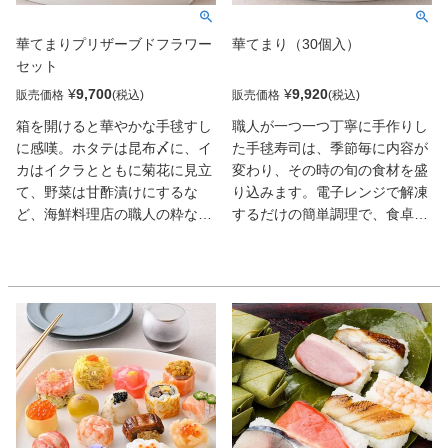
華てまりプリザーブドフラワー
華てまり（30個入）
セット
¥
9,700
¥
9,920
販売価格
販売価格
箱を開けると華やかな手毬すし
職人が一つ一つ丁寧に手作りし
に感嘆。ホタテは昆布〆に、イ
た手毬寿司は、季節毎に内容が
カはイクラとともに菊花に見立
変わり、その時の旬の食材を盛
て、野菜は甘酢漬けにするな
り込みます。電子レンジで解凍
ど、海鮮料理店の職人の粋な工
するだけの簡単調理で、食卓を
夫が光る。生ウニや本ずわい蟹
華やかに彩ります。創業昭和53
も顔を並べ、実に豪華だ。しか
年。寿司屋から始まったせんざ
もレンジ解凍ながら、ネタや酢
んならではのこだわりで、一つ
飯の口当たりがいい。驚きの完
一つの食材の旨味を最大限に活
成度。プレゼントにもピッタリ
かし手毬を作っております。見
なドライフラワーがセットにな
た目だけではなく、味もご満足
ったギフトセットです。
いただける事間違いナシの商品
です。