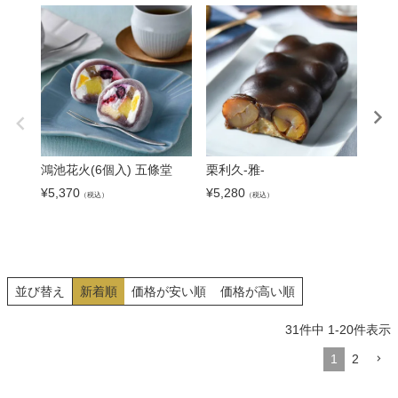
鴻池花火(6個入) 五條堂
栗利久-雅-
餃子
餃子
¥
5,370
¥
5,280
（税込）
（税込）
¥
5,9
並び替え
新着順
価格が安い順
価格が高い順
31
件中
1
-
20
件表示
1
2