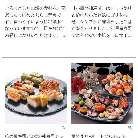
ごろっとした山海の食材を、贅
【小肌小袖寿司】は、しっかり
沢にちりばめたちらし寿司で
と酢の利いた酢飯にガリをの
す。食べやすいように2個組に
せ、シンプルに酢締めしたこは
なっていますので、日を分けて
だを合わせました。江戸前寿司
お召し上がりいただけます。電
では外せない小肌を一口サイズ
子レンジで温めた後に、蓋を空
で仕上げたちょうどよいサイズ
けると柿の葉の薫りが広がりま
の小袖寿司です。
す。
【穴子棒寿司】は、江戸前寿司
にならってしっかりと酢の利い
た酢飯に椎茸煮とガリを混ぜ込
み、甘辛いタレで丁寧につけ焼
きした穴子を合わせた棒寿司。
別添で薫り高く風味のよい山椒
を付けました。4切れづつ小分
けにしているので必要な分だけ
レンジで温めてお召し上がりい
ただけます。
柿の葉寿司と3種の棒寿司セッ
華てまり×オードブルセット