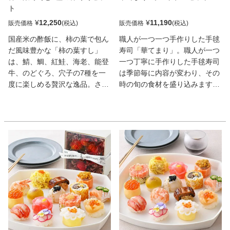
ト
¥
12,250
¥
11,190
販売価格
販売価格
国産米の酢飯に、柿の葉で包ん
職人が一つ一つ手作りした手毬
だ風味豊かな「柿の葉すし」
寿司「華てまり」。職人が一つ
は、鯖、鯛、紅鮭、海老、能登
一つ丁寧に手作りした手毬寿司
牛、のどぐろ、穴子の7種を一
は季節毎に内容が変わり、その
度に楽しめる贅沢な逸品。さら
時の旬の食材を盛り込みます。
に、旨味たっぷりのベニズワイ
電子レンジで解凍するだけの簡
ガニを使った「カニ棒寿し」、
単調理で、食卓を華やかに彩り
香ばしく仕上げた「炙りのどぐ
ます。通常の冷凍よりも、早く
ろ棒寿し」、ふっくら煮込んだ
凍結をすることで食材の旨味を
「穴子棒寿し」もセットに。北
逃さず鮮度抜群のままお届けが
陸の高級食材・のどぐろや能登
可能です。また、パーティーに
牛など、素材と味にこだわった
もぴったりなオードブルは、少
豪華な詰め合わせです。食卓を
しずつ色々な種類をお楽しみい
彩る特別なひとときにぴったり
ただける15種類のお惣菜をセッ
です。
ト。冷蔵庫で1日かけてゆっく
り解凍するだけでお楽しみいた
だけます。