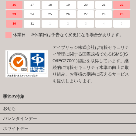
16
17
18
19
20
21
22
23
24
25
26
27
28
29
30
31
1
2
3
4
5
休業日 ※休業日は予告なく変更になる場合があります。
アイブリッジ株式会社は情報セキュリテ
ィ管理に関する国際規格であるISMS(IS
O/IEC27001)認証を取得しています。継
続的に情報セキュリティ水準の向上に取
り組み、お客様の期待に応えるサービス
を提供しまいります。
季節の特集
おせち
バレンタインデー
ホワイトデー