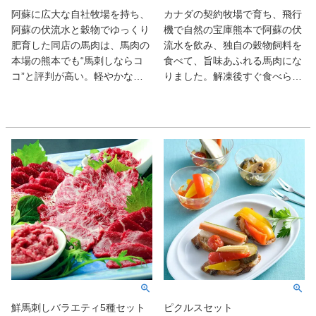
阿蘇に広大な自社牧場を持ち、
カナダの契約牧場で育ち、飛行
阿蘇の伏流水と穀物でゆっくり
機で自然の宝庫熊本で阿蘇の伏
肥育した同店の馬肉は、馬肉の
流水を飲み、独自の穀物飼料を
本場の熊本でも“馬刺しならコ
食べて、旨味あふれる馬肉にな
コ”と評判が高い。軽やかなコ
りました。解凍後すぐ食べられ
クが楽しめる赤身と、よりあっ
るよう1人前づつスライスし、
さりとした口当たりのたたき
必要な分だけ食べられるように
は、ぜひ焼酎と合わせて味わい
いたしました。馬肉を切るのが
たい。国産の赤身馬刺しと直火
苦手な方や簡単に本場熊本の馬
で焼き上げたタタキのセット。
刺しを食べたい方に最適なセッ
トです。クセがない甘みのある
霜降と旨味のあるローススライ
スをセットにした商品です。
鮮馬刺しバラエティ5種セット
ピクルスセット