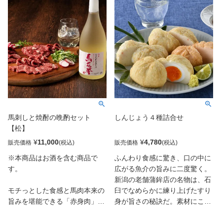
しました。 スライス済みなので
す。 焼酎は熊本球磨焼酎の老舗
解凍するだけの簡単調理！モチ
蔵元「常楽酒造」と共同開発し
ッとした食感に馬肉の旨みを堪
た一品で、馬刺しに合うよう味
能できる赤身肉と、細かく刻み
と風味にこだわりました。いつ
馬刺しとはまた違う食感を楽し
もよりちょっと贅沢な晩酌をお
んでいただけるユッケの詰合せ
楽しみください。
は喜ばれること間違いなしで
す。 焼酎は熊本球磨焼酎の老舗
【お酒は20歳になってから。
蔵元「常楽酒造」と共同開発し
飲酒運転は法律で禁止されて
た一品で、馬刺しに合うよう味
います。お酒は楽しく適量
馬刺しと焼酎の晩酌セット
しんじょう４種詰合せ
と風味にこだわりました。いつ
を。妊娠中や授乳期の飲酒は
【松】
もよりちょっと贅沢な晩酌をお
お控えください。】
楽しみください。
¥
11,000
¥
4,780
販売価格
販売価格
※本商品はお酒を含む商品で
ふんわり食感に驚き、口の中に
【お酒は20歳になってから。
す。
広がる魚介の旨みに二度驚く。
飲酒運転は法律で禁止されて
新潟の老舗蒲鉾店の名物は、石
います。お酒は楽しく適量
モチっとした食感と馬肉本来の
臼でなめらかに練り上げたすり
を。妊娠中や授乳期の飲酒は
旨みを堪能できる「赤身肉」と
身が旨さの秘訣だ。素材にこだ
お控えください。】
熊本馬刺しの醍醐味である「霜
わり、半熟煮玉子入りや地場産