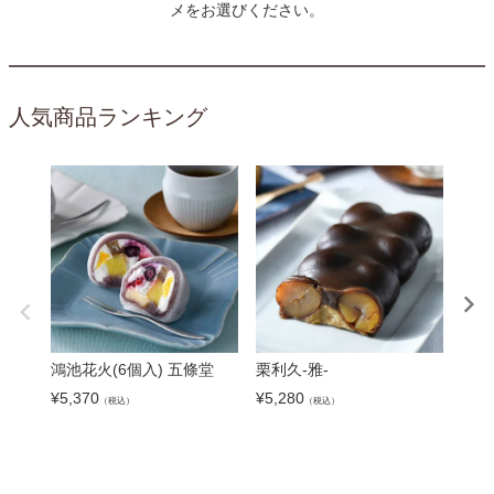
メをお選びください。
人気商品ランキング
鴻池花火(6個入) 五條堂
栗利久-雅-
餃子
餃子
¥
5,370
¥
5,280
（税込）
（税込）
¥
5,9