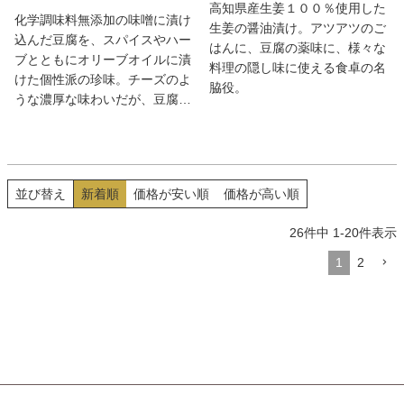
高知県産生姜１００％使用した
化学調味料無添加の味噌に漬け
生姜の醤油漬け。アツアツのご
込んだ豆腐を、スパイスやハー
はんに、豆腐の薬味に、様々な
ブとともにオリーブオイルに漬
料理の隠し味に使える食卓の名
けた個性派の珍味。チーズのよ
脇役。
うな濃厚な味わいだが、豆腐な
のでコレステロールが気になる
方にも安心。カナッペや野菜の
ディップにおすすめ。
並び替え
新着順
価格が安い順
価格が高い順
26
件中
1
-
20
件表示
1
2