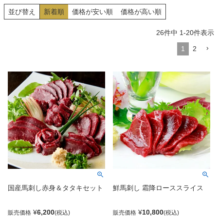
並び替え
新着順
価格が安い順
価格が高い順
26
件中
1
-
20
件表示
1
2
国産馬刺し赤身＆タタキセット
鮮馬刺し 霜降ローススライス
¥
6,200
¥
10,800
販売価格
販売価格