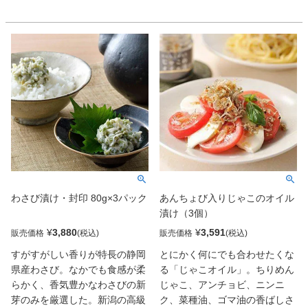
降り馬刺し」を贅沢に詰合せ。
の南蛮エビを贅沢に使った、人
そして創業100余年の老舗蔵元
気の商品。
が造り上げた馬刺しの美味しさ
を引き立てる本格米焼酎の「馬
花誉」は、まろやかな口当たり
とほのかに香る優しい味わいが
特徴。いつもの晩酌がちょっと
贅沢なものになるこだわりの逸
品です。
【お酒は20歳になってから。
飲酒運転は法律で禁止されて
います。お酒は楽しく適量
わさび漬け・封印 80g×3パック
あんちょび入りじゃこのオイル
を。妊娠中や授乳期の飲酒は
漬け（3個）
お控えください。】
¥
3,880
¥
3,591
販売価格
販売価格
すがすがしい香りが特長の静岡
とにかく何にでも合わせたくな
県産わさび。なかでも食感が柔
る「じゃこオイル」。ちりめん
らかく、香気豊かなわさびの新
じゃこ、アンチョビ、ニンニ
芽のみを厳選した。新潟の高級
ク、菜種油、ゴマ油の香ばしさ