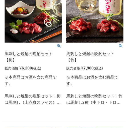
馬刺しと焼酎の晩酌セット
馬刺しと焼酎の晩酌セット
【梅】
【竹】
¥
6,200
¥
7,980
販売価格
販売価格
※本商品はお酒を含む商品で
※本商品はお酒を含む商品で
す。
す。
馬刺しと焼酎の晩酌セット・梅
馬刺しと焼酎の晩酌セット・竹
は馬刺し（上赤身スライス）と
は馬刺し2種（中トロ・トロ）
ユッケ、本格米焼酎「馬花誉
と本格米焼酎「馬花誉（うまか
（うまかよ）」の組み合わせで
よ）」の組み合わせです。 熊本
す。 最もポピュラーな赤身肉と
馬刺しの醍醐味、霜降り馬刺し
今では貴重なユッケをセットに
のセットは満足間違いなしで