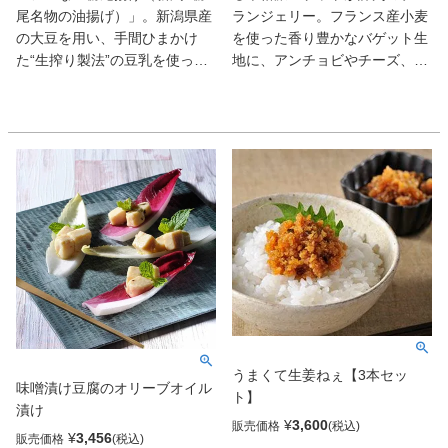
尾名物の油揚げ）」。新潟県産
ランジェリー。フランス産小麦
の大豆を用い、手間ひまかけ
を使った香り豊かなバゲット生
た“生搾り製法”の豆乳を使った
地に、アンチョビやチーズ、オ
人気の栃尾揚げがこちら。大豆
リーブなどを合わせた6種のパ
のやさしい甘みを味わえるプレ
ンのセット。ワインを傾けなが
ーンの油揚げと、ピリッと辛い
らお洒落に楽しみたい。
なんばん味噌をはさんだ数量限
定品をセットでお届け。
うまくて生姜ねぇ【3本セッ
味噌漬け豆腐のオリーブオイル
ト】
漬け
¥
3,600
販売価格
¥
3,456
販売価格