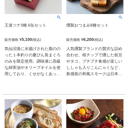
王道ツナ3種 6缶セット
燻製おつまみ8種セット
¥
5,100
¥
6,200
販売価格
販売価格
気仙沼港に水揚げされた脂のの
人気燻製ブランドの贅沢な詰め
った１本釣りの夏びん長まぐろ
合わせ。桜チップで燻した枝豆
のみを限定使用。調味液に高級
やタコ、プチプチ食感が楽しい
な綿実油やオリーブオイルを使
ししゃも入りこんにゃくなど、
用しており、くせがなくあっさ
新感覚の和風スモークは日本酒
りとした味わい。他社にない風
と相性よし。京鴨スモークは白
味を味わえる高級なツナ缶をご
ワインに、明太子の燻製はご飯
用意いたしました。
のお供にも。いずれも上品な燻
香が素材の旨さを引き立てる洗
練の味わいだ。