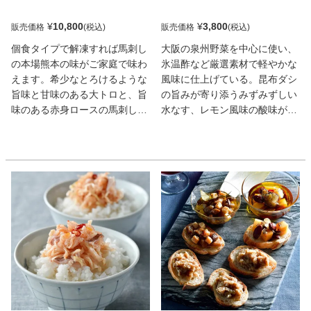
¥
10,800
¥
3,800
販売価格
販売価格
個食タイプで解凍すれば馬刺し
大阪の泉州野菜を中心に使い、
の本場熊本の味がご家庭で味わ
氷温酢など厳選素材で軽やかな
えます。希少なとろけるような
風味に仕上げている。昆布ダシ
旨味と甘味のある大トロと、旨
の旨みが寄り添うみずみずしい
味のある赤身ロースの馬刺しセ
水なす、レモン風味の酸味が心
ットです。お手軽にユッケや桜
地いいパプリカ、焼き野菜のマ
うまトロは添付のタレを混ぜる
リネ風の3種をセットに。口中
だけで、そのままお召し上がり
に広がる素材の旨みと歯応えに
いただけます。
心躍る!