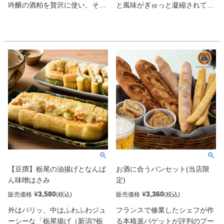
吟醸の酒粕を贅沢に使い、その
と風味がぎゅっと凝縮されてい
爽やかな辛さと芳醇な香りを引
て、パスタやサラダ、カプレー
き出している。シャキシャキと
ゼ、冷奴、そして白飯にまで合
した茎の食感もいい。
ってしまうという万能さ。原材
料はほぼ国産というのもうれし
い。
【豆撰】栃尾の油揚げとなんば
お酒に合うパンセット(当店限
ん味噌はさみ
定)
¥
3,580
¥
3,360
販売価格
販売価格
外はパリッ、中はふわふわジュ
フランスで修業したシェフが作
ーシーな「栃尾揚げ（新潟?栃
る本格派バゲットが評判のブー