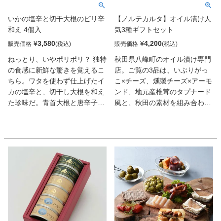
いかの塩辛と切干大根のピリ辛
【ノルテカルタ】オイル漬け人
和え 4個入
気3種ギフトセット
¥
3,580
¥
4,200
販売価格
販売価格
ねっとり、いやポリポリ？ 独特
秋田県八峰町のオイル漬け専門
の食感に新鮮な驚きを覚えるこ
店。ご覧の3品は、いぶりがっ
ちら。ワタを使わず仕上げたイ
こ×チーズ、燻製チーズ×アーモ
カの塩辛と、切干し大根を和え
ンド、地元産椎茸のタプナード
た珍味だ。青首大根と唐辛子の
風と、秋田の素材を組み合わせ
W の辛みに柚子の香りを重ね、
たセンスが抜群。秋田の魚醤
なんとも軽快な味わい。ピリ辛
「しょっつる」 などの旨みを含
の漬物感覚で、ご飯も酒も進
んだオリーブオイルに漬け、芳
む。
醇な味わいと新食感で魅了す
る。おもてなしにも向く酒肴
だ。