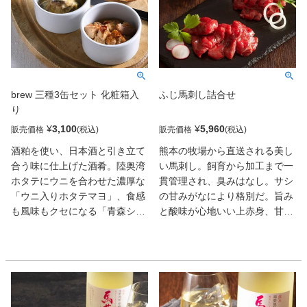
brew 三種3缶セット 化粧箱入
ふじ馬刺し詰合せ
り
¥
3,100
¥
5,960
販売価格
販売価格
酒粕を使い、日本酒と引き立て
熊本の牧場から直送される美し
合う味に仕上げた酒肴。陸奥湾
い馬刺し。飼育から加工まで一
ホタテにウニを合わせた濃厚な
貫管理され、臭みはなし。サシ
「ウニ入りホタテマヨ」、食感
の甘みがなにより格別だ。旨み
も風味もクセになる「青森シャ
と酸味が心地いい上赤身、甘め
モロックのアヒージョ」。さっ
のタレが絡むユッケが揃い、最
ぱり「いわしの和風マリネ」は
高の酒肴に。
〆の一品向き。