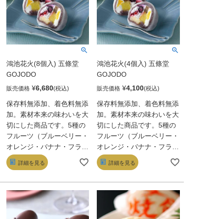
大つけ麺博2016最優秀
賞】
鴻池花火(8個入) 五條堂
鴻池花火(4個入) 五條堂
GOJODO
GOJODO
¥
6,680
¥
4,100
販売価格
販売価格
保存料無添加、着色料無添
保存料無添加、着色料無添
加。素材本来の味わいを大
加。素材本来の味わいを大
切にした商品です。5種の
切にした商品です。5種の
フルーツ（ブルーベリー・
フルーツ（ブルーベリー・
オレンジ・バナナ・フラン
オレンジ・バナナ・フラン
ボワーズ・パイナップル）
ボワーズ・パイナップル）
詳細を見る
詳細を見る
に生クリームを合わせ、き
に生クリームを合わせ、き
め細かなこし餡と羽二重餅
め細かなこし餡と羽二重餅
で包んだ洋テイストの大
で包んだ洋テイストの大
福。フルーツの甘酸っぱさ
福。フルーツの甘酸っぱさ
と、餡やクリームのコクが
と、餡やクリームのコクが