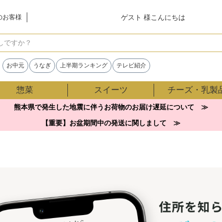
ゲスト 様こんにちは
のお客様
検索
お中元
うなぎ
上半期ランキング
テレビ紹介
惣菜
スイーツ
チーズ・乳製
熊本県で発生した地震に伴うお荷物のお届け遅延について ≫
【重要】お盆期間中の発送に関しまして ≫