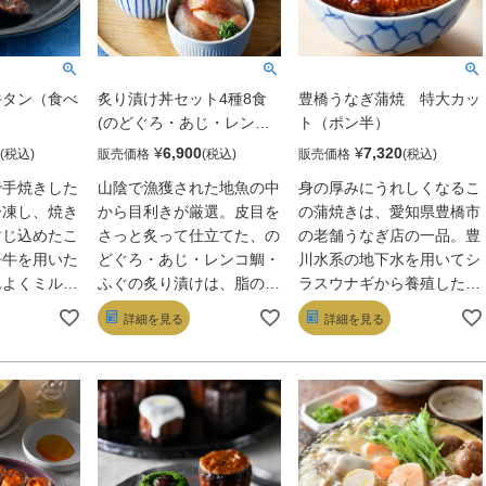
牛タン（食べ
炙り漬け丼セット4種8食
豊橋うなぎ蒲焼 特大カッ
(のどぐろ・あじ・レンコ
ト（ポン半）
ダイ・ふぐ)
¥
6,900
¥
7,320
販売価格
販売価格
で手焼きした
山陰で漁獲された地魚の中
身の厚みにうれしくなるこ
冷凍し、焼き
から目利きが厳選。皮目を
の蒲焼きは、愛知県豊橋市
封じ込めたこ
さっと炙って仕立てた、の
の老舗うなぎ店の一品。豊
仔牛を用いた
どぐろ・あじ・レンコ鯛・
川水系の地下水を用いてシ
れよくミルキ
ふぐの炙り漬けは、脂の甘
ラスウナギから養殖した、
「ペッパー」
みが際立つ。奥出雲「森田
珍しいメスのうなぎを使っ
詳細を見る
詳細を見る
広がる成牛の
醤油」の木桶熟成丸大豆醤
ている。湯煎やレンチンで
黒胡椒の香り
油に漬け込まれ、風味もよ
食感はふっくら。甘辛ダレ
自然解凍＆つ
し。ご飯にのせて贅沢丼を
に口どけのよい脂が重な
感も酒肴とし
どうぞ。
り、ご飯が止まらない。