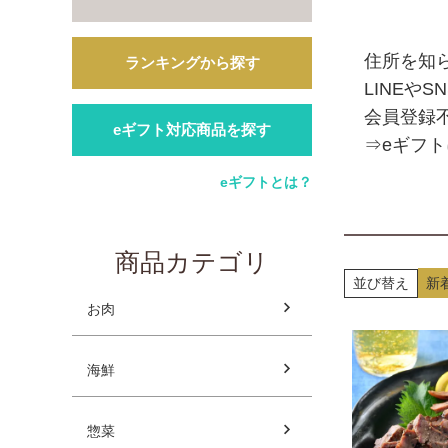
住所を知
ランキングから探す
LINEや
会員登録
eギフト対応商品を探す
⇒eギフ
eギフトとは？
商品カテゴリ
並び替え
新
お肉
海鮮
惣菜