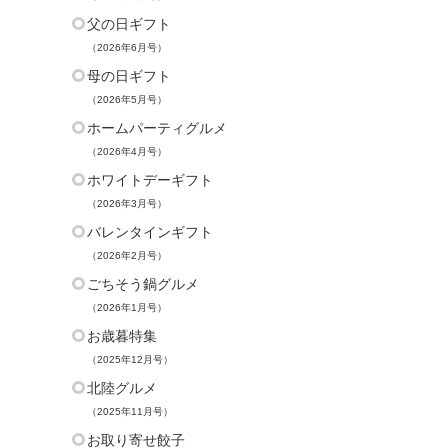
りづけし、ラ
父の日ギフト
んだレーズン
た、まさにTH
（2026年6月号）
ドのフレーバ
母の日ギフト
ゴミルクは不
（2026年5月号）
バーワンで、
ホームパーティグルメ
コレートとバ
（2026年4月号）
クリームにフ
のイチゴを合
ホワイトデーギフト
に仕上げてい
（2026年3月号）
バターは、ほ
バレンタインギフト
効いたさっぱ
（2026年2月号）
ークリームに
ごちそう鍋グルメ
あずきを合わ
（2026年1月号）
みの絶妙なバ
めるフレーバ
お歳暮特集
ラミスは、人
（2025年12月号）
「TAOCA CO
北陸グルメ
製深煎りブレ
（2025年11月号）
し、珈琲の香
お取り寄せ餃子
い風味とチー