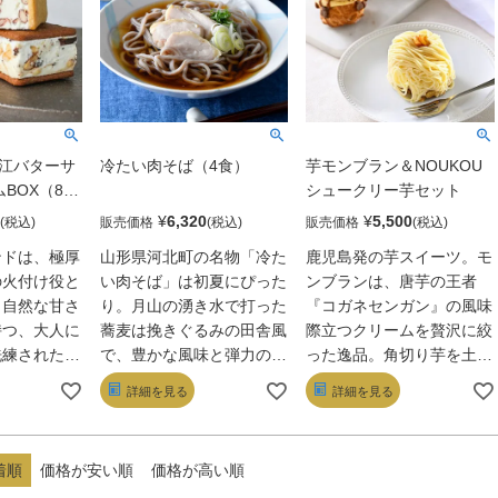
見事なバランスで、さまざ
まな風味が口の中でふわっ
と広がる感覚が、まさに花
火のよう！
堀江バターサ
冷たい肉そば（4食）
芋モンブラン＆NOUKOU
BOX（8
シュークリー芋セット
¥
6,320
¥
5,500
販売価格
販売価格
ンドは、極厚
山形県河北町の名物「冷た
鹿児島発の芋スイーツ。モ
の火付け役と
い肉そば」は初夏にぴった
ンブランは、唐芋の王者
、自然な甘さ
り。月山の湧き水で打った
『コガネセンガン』の風味
持つ、大人に
蕎麦は挽きぐるみの田舎風
際立つクリームを贅沢に絞
練された4
で、豊かな風味と弾力のあ
った逸品。角切り芋を土台
レギュラーフ
る歯応えがたまらない。親
にした緻密な設計だ。焼き
詳細を見る
詳細を見る
ートセットで
鶏のダシを利かせたツユの
芋をあしらったシュークリ
バターは、ホ
コク、しっとり柔らかな鶏
ームには焙煎した完熟蜜芋
を混ぜ込んだ
の一夜干しとの相性も圧
『紅はるか』を使用。ふく
着順
価格が安い順
価格が高い順
ムを洋酒で香
巻。力強くも滋味深い一杯
よかな甘さに潜む香ばしさ