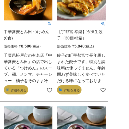
選した野菜を使用。良質な
小麦粉で作る三層構造の自
家製皮は、焼けば外はサク
ッと中はモッチリ。中の餡
と外のサクッとした皮の食
中華蕎麦とみ田 つけめん
【宇都宮 幸楽】冷凍生餃
感が相まって、ひと口でや
(6食)
子（30個×3箱）
みつきになる美味しさで
¥
8,500
¥
5,840
販売価格
販売価格
す。冷凍のまま調理でき、
焼き餃子・茹で餃子・蒸し
千葉県松戸市の有名店「中
餃子の町宇都宮で長年親し
餃子・餃子鍋と、様々な調
華蕎麦とみ田」の店で出し
まれた餃子です。特別な調
理方法で楽しめます。毎日
ている「つけめん」のスー
味料は使ってません。年齢
の食卓からパーティーま
プ、麺、メンマ、チャーシ
問わず美味しく食べていた
で、世代を問わず楽しめる
ュー、柚子をそのまま冷凍
だける味になっておりま
逸品。
したセット。濃厚なのに飽
す。
詳細を見る
詳細を見る
きのこない豚骨魚介味のス
ープは、奥深い旨み。自家
製の麺はモチッとしたコシ
が特徴だ。【講談社ＴＲＹ
ラーメンオブザイヤーつけ
麺部門8年連続最優秀賞、