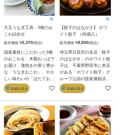
大五うなぎ工房・3種のお
【餃子のはながさ】 ホワ
こわ詰合せ
イト餃子 （96個入）
¥
5,370
¥
8,650
販売価格
販売価格
国産素材にこだわった3種
埼玉県日高市の名店「餃子
のおこわを、木製わっぱで
のはながさ」のホワイト餃
お届け。蒲焼きの香り豊か
子は、千葉県野田市に本店
な「うなぎおこわ」、やさ
がある「ホワイト餃子」グ
しい味わいの「ほたておこ
ループ公認の技術連鎖店の
わ」、黒毛和牛の旨みに甘
ひとつ。食べ応え抜群のそ
詳細を見る
詳細を見る
辛ダレが絡む「牛しぐれお
のボリュームは、一般的な
こわ」。いずれももち米と
餃子よりひと回り大きく、
うるち米を合わせ、もっち
丸みのある独特のフォルム
り食感と粒感を両立。風雅
が特徴です。30種類以上
な味わいだ。
の食材を使用し、サイボク
ハムのブランド豚「ゴール
デンポーク」をはじめ、厳