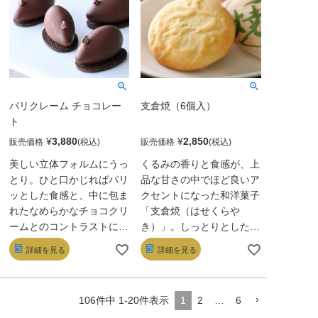
見事なバランスで、さまざ
見事なバランスで、さまざ
まな風味が口の中でふわっ
まな風味が口の中でふわっ
と広がる感覚が、まさに花
と広がる感覚が、まさに花
火のよう！
火のよう！
パリクレーム チョコレー
支倉焼（6個入）
ト
¥
3,880
¥
2,850
販売価格
販売価格
美しい立体フォルムにうっ
くるみの香りと食感が、上
とり。ひと口かじればパリ
品な甘さの中でほど良いア
ッとした食感と、中に包ま
クセントになった和洋菓子
れたなめらかなチョコクリ
「支倉焼（はせくらや
ームとのコントラストに驚
き）」。しっとりとしたク
く。コロンビアのメゾンカ
ッキー生地とくるみ風味の
詳細を見る
詳細を見る
カオ農園のカカオ豆を使
白餡が和菓子と洋菓子の垣
い、職人が一つひとつ手作
根を越えた味を紡ぎ出して
業で仕上げている。土台の
いる自信作です。国史に名
1
2
…
6
106
件中
1
-
20
件表示
カカオサブレとのバランス
高い支倉常長の偉業をたた