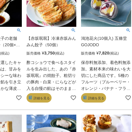
餃子の老舗
【赤坂珉珉】冷凍赤坂みん
鴻池花火(10個入) 五條堂
（20個×2
みん餃子（50個）
GOJODO
¥
3,750
¥
7,820
販売価格
販売価格
厳選したキャ
酢コショウで食べるスタイ
保存料無添加、着色料無添
餡は、甘みを
ルを生み出した、あの『赤
加。素材本来の味わいを大
ーシーな味わ
坂珉珉』の焼餃子。粗切り
切にした商品です。5種の
な餡を引き立
の豚肉・白菜・にらなどが
フルーツ（ブルーベリー・
らかな薄皮で
入る自慢の餡はそのまま
オレンジ・バナナ・フラン
餃子のために
に、薄皮で食べやすいサイ
ボワーズ・パイナップル）
詳細を見る
詳細を見る
オリジナル酢
ズになっている。かじれば
に生クリームを合わせ、き
く。
肉汁じわり。濃厚な旨みが
め細かなこし餡と羽二重餅
あり、酢コショウに付ける
で包んだ洋テイストの大
とやはりその旨さを一層堪
福。フルーツの甘酸っぱさ
能できる。
と、餡やクリームのコクが