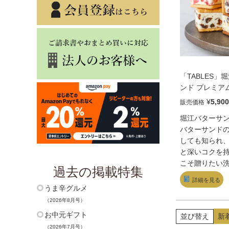
「TABLES」
ンド プレミアム
個）
¥
5,900
販売価格
堀江バターサ
バターサンド
しても知られ
と深いコクを
こそ贈りたい洗
過去の掲載特集
つの味わいの
詳細を見る
レーバーアソ
うま辛グルメ
す。レーズン
（2026年8月号）
ワイトチョコ
お中元ギフト
並び替え
新
バタークリー
（2026年7月号）