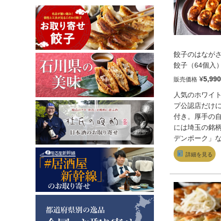
餃子のはながさ
餃子（64個入
¥
5,990
販売価格
人気のホワイ
プ公認店だけ
付き。厚手の
には埼玉の銘
デンポーク」な
上の厳選素材
詳細を見る
した餡がたっ
めの揚げ焼き
ちっ、じゅわぁ～ !
あれ。もちろ
るも◎。