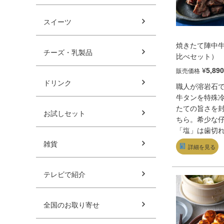
スイーツ
焼きたて陣中
チーズ・乳製品
比べセット）
¥
5,890
販売価格
ドリンク
職人が溶岩石
牛タンを特殊
たての旨さを
お試しセット
ちら。希少な
「塩」は歯切
ーな味わい。
雑貨
詳細を見る
は噛むほどに
濃厚な旨みと
が後を引く。
テレビで紹介
まめるサイズ
て秀逸だ。
全国のお取り寄せ