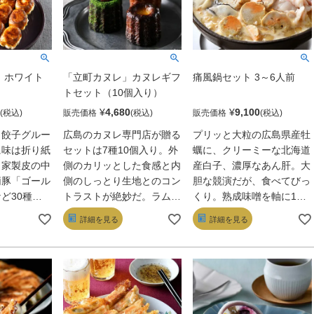
 ホワイト
「立町カヌレ」カヌレギフ
痛風鍋セット 3～6人前
）
トセット（10個入り）
¥
4,680
¥
9,100
販売価格
販売価格
ト餃子グルー
広島のカヌレ専門店が贈る
プリッと大粒の広島県産牡
に味は折り紙
セットは7種10個入り。外
蠣に、クリーミーな北海道
自家製皮の中
側のカリッとした食感と内
産白子、濃厚なあん肝。大
柄豚「ゴール
側のしっとり生地とのコン
胆な競演だが、食べてびっ
ど30種以
トラストが絶妙だ。ラム酒
くり。熟成味噌を軸に10
の旨みを生か
とバニラが品よく香るプレ
種の調味料と粗く刻んだあ
詳細を見る
詳細を見る
ぷり。おすす
ーン、爽やかな広島産レモ
ん肝を合わせたスープが、
でカリッ、む
ンを使ったシトロンなど、
魚介の滋味を絶妙にまとめ
 を堪能
素材の風味を生かしたおい
上げるのだ。まったり濃厚
ん蒸すも茹で
しさが揃う。
なのにくどさはない。悶絶
必至!