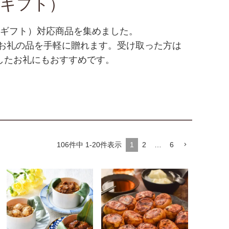
ルギフト）
ルギフト）対応商品を集めました。
い、お礼の品を手軽に贈れます。受け取った方は
したお礼にもおすすめです。
1
2
…
6
106
件中
1
-
20
件表示