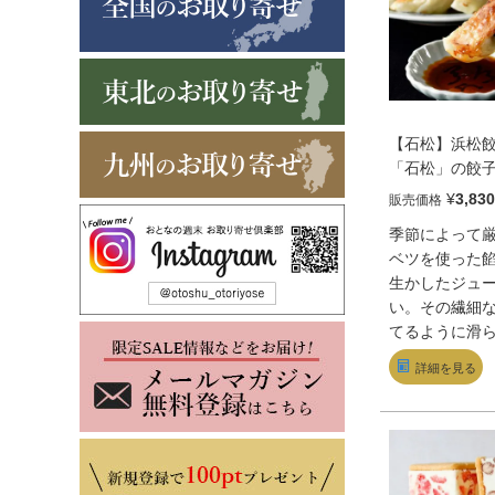
【石松】浜松
「石松」の餃子
袋）
¥
3,830
販売価格
季節によって
ベツを使った
生かしたジュ
い。その繊細
てるように滑
包んだ。この
詳細を見る
ブレンドした
醤油でいただ