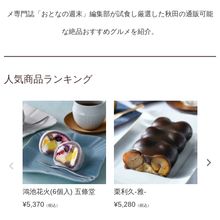
メ専門誌「おとなの週末」編集部が試食し厳選した秋田の通販可能
な絶品おすすめグルメを紹介。
人気商品ランキング
鴻池花火(6個入) 五條堂
栗利久-雅-
餃子
餃子
¥
5,370
¥
5,280
（税込）
（税込）
¥
5,9