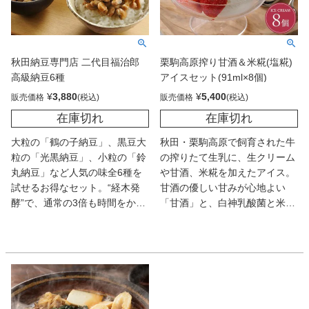
秋田納豆専門店 二代目福治郎
栗駒高原搾り甘酒＆米糀(塩糀)
高級納豆6種
アイスセット(91ml×8個)
¥
3,880
¥
5,400
販売価格
販売価格
在庫切れ
在庫切れ
大粒の「鶴の子納豆」、黒豆大
秋田・栗駒高原で飼育された牛
粒の「光黒納豆」、小粒の「鈴
の搾りたて生乳に、生クリーム
丸納豆」など人気の味全6種を
や甘酒、米糀を加えたアイス。
試せるお得なセット。“経木発
甘酒の優しい甘みが心地よい
酵”で、通常の3倍も時間をかけ
「甘酒」と、白神乳酸菌と米糀
て熟成させているため、素朴で
が入ったさっぱり味の「米糀」
豆本来の味を堪能できる。塩や
の2種。保存料、安定剤、着色
オリーブオイルで食べても◎。
料は不使用なのでお子様にも
◎。