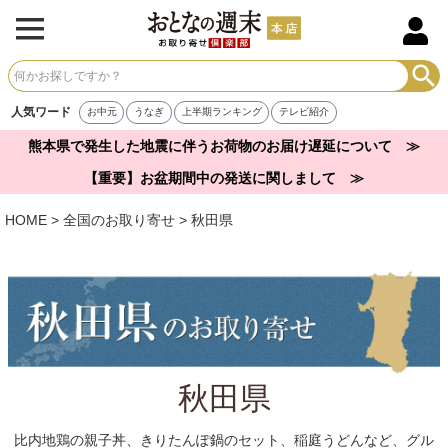
人気ワード
お中元
うなぎ
上半期ランキング
テレビ紹介
熊本県で発生した地震に伴うお荷物のお届け遅延について ≫
【重要】お盆期間中の発送に関しまして ≫
HOME
全国のお取り寄せ
秋田県
秋田県
比内地鶏の親子丼、きりたんぽ鍋のセット、稲庭うどんなど、グル