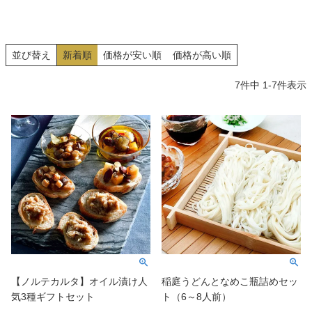
並び替え
新着順
価格が安い順
価格が高い順
7
件中
1
-
7
件表示
【ノルテカルタ】オイル漬け人
稲庭うどんとなめこ瓶詰めセッ
気3種ギフトセット
ト（6～8人前）