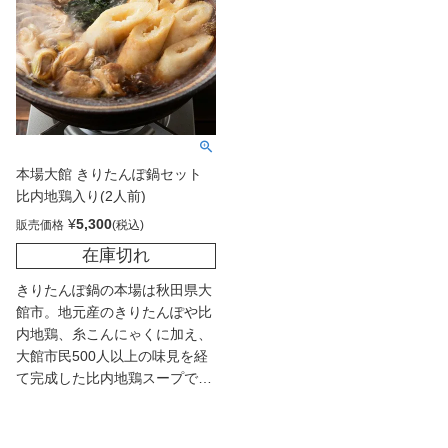
本場大館 きりたんぽ鍋セット
比内地鶏入り(2人前)
¥
5,300
販売価格
在庫切れ
きりたんぽ鍋の本場は秋田県大
館市。地元産のきりたんぽや比
内地鶏、糸こんにゃくに加え、
大館市民500人以上の味見を経
て完成した比内地鶏スープで作
る本場の味わい。スープが染み
込んだ肉厚のきりたんぽは、一
度食べたら忘れられない！