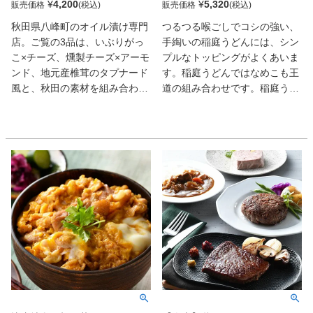
¥
4,200
¥
5,320
販売価格
販売価格
秋田県八峰町のオイル漬け専門
つるつる喉ごしでコシの強い、
店。ご覧の3品は、いぶりがっ
手綯いの稲庭うどんには、シン
こ×チーズ、燻製チーズ×アーモ
プルなトッピングがよくあいま
ンド、地元産椎茸のタプナード
す。稲庭うどんではなめこも王
風と、秋田の素材を組み合わせ
道の組み合わせです。稲庭うど
たセンスが抜群。秋田の魚醤
んが初めての方でも安心の「失
「しょっつる」 などの旨みを含
敗しないゆで方」をお付けして
んだオリーブオイルに漬け、芳
おります。340年以上の歴史を
醇な味わいと新食感で魅了す
持つ「手綯いの技」受け継い
る。おもてなしにも向く酒肴
だ、今の職人が丹精込めて作る
だ。
稲庭うどんをぜひご家庭でお楽
しみください。