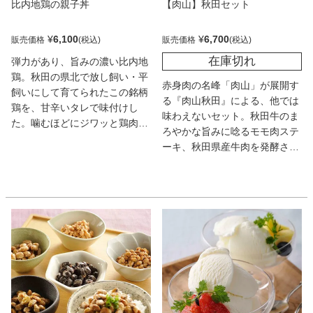
比内地鶏の親子丼
【肉山】秋田セット
¥
6,100
¥
6,700
販売価格
販売価格
在庫切れ
弾力があり、旨みの濃い比内地
鶏。秋田の県北で放し飼い・平
赤身肉の名峰「肉山」が展開す
飼いにして育てられたこの銘柄
る『肉山秋田』による、他では
鶏を、甘辛いタレで味付けし
味わえないセット。秋田牛のま
た。噛むほどにジワッと鶏肉の
ろやかな旨みに唸るモモ肉ステ
旨みが広がり、溶き卵と絡めれ
ーキ、秋田県産牛肉を発酵させ
ば口福なハーモニー！ 実に深
た肉醤入りのハンバーグやカレ
い味わいの親子丼が楽しめる。
ー、濃厚パテと逸品揃い。調味
料に至るまで抜かりなき肉山ク
オリティをぜひ。