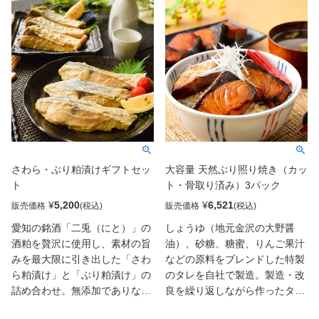
う真空包装し、1℃～5℃の低温
う真空包装し、1℃～5℃の低温
で48～72時間じっくり熟成させ
で48～72時間じっくり熟成させ
る「ウェット・エイジング製
る「ウェット・エイジング製
法」で、旨みと香りを最大限に
法」で、旨みと香りを最大限に
引き出しています。脂のりの良
引き出しています。脂のりの良
いサバは、味噌の甘みと絶妙に
いサバは、味噌の甘みと絶妙に
絡み合い、香ばしさと濃厚なコ
絡み合い、香ばしさと濃厚なコ
クが楽しめます。京都府産のさ
クが楽しめます。京都府産のさ
わらは、淡白な中にも上品な旨
わらは、淡白な中にも上品な旨
みが広がり、まさに京の味。銀
みが広がり、まさに京の味。銀
さわら・ぶり粕漬けギフトセッ
大容量 天然ぶり照り焼き（カッ
だらは、やわらかな身にしっか
だらは、やわらかな身にしっか
ト
ト・骨取り済み）3パック
りと味噌が染み込み、とろける
りと味噌が染み込み、とろける
ような食感が魅力です。赤魚
ような食感が魅力です。赤魚
¥
5,200
¥
6,521
販売価格
販売価格
は、ふっくらとした身に味噌の
は、ふっくらとした身に味噌の
愛知の銘酒「二兎（にと）」の
しょうゆ（地元金沢の大野醤
風味が程よくのり、ご飯が進む
風味が程よくのり、ご飯が進む
酒粕を贅沢に使用し、素材の旨
油）、砂糖、糖蜜、りんご果汁
逸品。贈答品としてはもちろ
逸品。贈答品としてはもちろ
みを最大限に引き出した「さわ
などの原料をブレンドした特製
ん、ご家庭でも特別な一品とし
ん、ご家庭でも特別な一品とし
ら粕漬け」と「ぶり粕漬け」の
のタレを自社で製造。製造・改
て、ぜひお召し上がりいただき
て、ぜひお召し上がりいただき
詰め合わせ。無添加でありなが
良を繰り返しながら作ったタレ
たいこだわりの味噌漬けです。
たいこだわりの味噌漬けです。
らも、砂糖の代わりに甘酒を加
はまさに絶品です。そのタレを