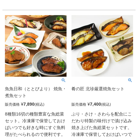
えることで、魚の身はふっく
程良い状態でからめておいしく
ら、しっとりとやさしい味わい
焼き上げました。丁寧に骨取り
に仕上がります。上品な脂のり
して食べやすい焼き上がりの
が魅力のさわらは、酒粕の芳醇
40gサイズで、おせちやお弁当
な香りと白味噌のまろやかなコ
の食材としてもおすすめです。
クが絶妙に絡み、ほどよい塩加
減でご飯が進む味わい。国産天
然ぶりは、力強い旨みと粕床の
奥深い風味が溶け合い、口に入
れるたびに香りと旨みが広がり
ます。老舗・丸石醸造が醸す
「二兎」の酒粕と、米麹・白味
噌・甘酒などの伝統素材が織り
魚魚日和（ととびより） 焼魚・
肴の匠 北珍厳選焼魚セット
なす、自然でやさしい味わい
煮魚セット
は、どこか懐かしく、上品。冷
蔵庫で自然解凍後、グリルやフ
¥
7,890
¥
7,400
販売価格
販売価格
ライパンで焼くだけで手軽に本
8種類16切の種類豊富な魚総菜
ぶり・さけ・さわらを配合にこ
格的な味が楽しめ、日々の食卓
セット。冷凍庫で保管しておけ
だわり特製の味付けで漬け込み
はもちろん、大切な方への贈り
ばいつでも好きな時にすぐ魚料
焼き上げた魚総菜セットです。
物にも最適です。
理がたべられるので便利です。
冷凍庫で保管しておけばいつで