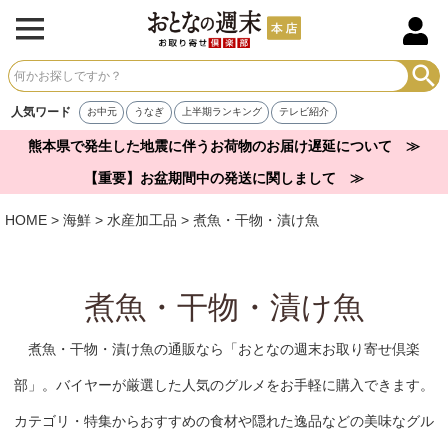
人気ワード
お中元
うなぎ
上半期ランキング
テレビ紹介
熊本県で発生した地震に伴うお荷物のお届け遅延について ≫
【重要】お盆期間中の発送に関しまして ≫
HOME
海鮮
水産加工品
煮魚・干物・漬け魚
煮魚・干物・漬け魚
煮魚・干物・漬け魚の通販なら「おとなの週末お取り寄せ倶楽
部」。バイヤーが厳選した人気のグルメをお手軽に購入できます。
カテゴリ・特集からおすすめの食材や隠れた逸品などの美味なグル