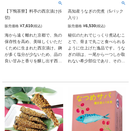
をぜひご賞味ください。
【下鴨茶寮】料亭の西京漬け(6
高知産うなぎの兜煮（5パック
切)
入り）
¥
7,610
¥
6,530
販売価格
販売価格
海から遠く離れた京都で、魚の
秘伝のたれでじっくり煮込むこ
保存性を高め、美味しくいただ
とで、骨まで丸ごと食べられる
くために生まれた西京漬け。麹
ように仕上げた逸品です。うな
が多く塩分が少ないため、品の
ぎの頭は、一尾から一つしか取
良い甘みと香りを醸し出す西京
れない希少部位であり、その風
白味噌を使用した下鴨茶寮特製
味と食感を最大限に引き出しま
の西京味噌漬けです。味噌との
した。ご飯のお供はもちろんお
相性、味、香り、食感を吟味
酒のつまみとしても最適で、濃
し、厳選した 銀鮭・からすかれ
厚な風味をお楽しみいただけま
い・銀鱈・金目鯛・さわら・ぶ
す。
りの6種を、魚介本来の持ち味
を生かし風味豊かに仕上げまし
た。深みのある贅沢な魚介をご
賞味くださいませ。目上の方へ
の贈り物にもおすすめな専用化