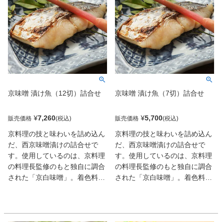
す。
けます。
京味噌 漬け魚（12切）詰合せ
京味噌 漬け魚（7切）詰合せ
¥
7,260
¥
5,700
販売価格
販売価格
京料理の技と味わいを詰め込ん
京料理の技と味わいを詰め込ん
だ、西京味噌漬けの詰合せで
だ、西京味噌漬けの詰合せで
す。使用しているのは、京料理
す。使用しているのは、京料理
の料理長監修のもと独自に調合
の料理長監修のもと独自に調合
された「京白味噌」。着色料や
された「京白味噌」。着色料や
保存料などの添加物は一切使用
保存料などの添加物は一切使用
せず、素材本来の味を大切に仕
せず、素材本来の味を大切に仕
上げています。味噌床に漬け込
上げています。味噌床に漬け込
んだ後は、雑菌が繁殖しないよ
んだ後は、雑菌が繁殖しないよ