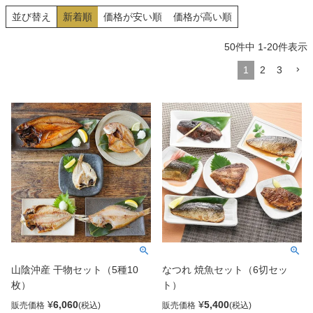
並び替え
新着順
価格が安い順
価格が高い順
50
件中
1
-
20
件表示
1
2
3
山陰沖産 干物セット（5種10
なつれ 焼魚セット（6切セッ
枚）
ト）
¥
6,060
¥
5,400
販売価格
販売価格