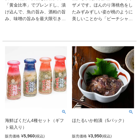
「黄金比率」でブレンドし、漬
ザメです。ほんのり薄桃色をし
け込んで、魚の旨み、酒粕の旨
たみずみずしい姿が桃のように
み、味噌の旨みを最大限引き出
美しいことから「ピーチシャー
しました。
ク」と命名されました。ヨシキ
酒粕のまろやかさと、西京味噌
リザメは臭いもクセもなく、高
の甘味を良いところ取りしたこ
たんぱく、低カロリー、低脂質
だわりの一品。一切れ一切れ真
でヘルシーな食材です。味はあ
空個包装で、お召し上がりいた
っさりとしていて淡白で、身は
だく分だけ解凍、調理が可能
小骨がなくやわらかいため、お
で、冷凍庫での保管にも便利で
年寄りの方からお子様まで安心
す。ご飯のおともだけでなく、
してお召し上がりいただける商
お酒の肴、おにぎりの具や出汁
品です。地元の給食で使用され
をかけてお茶漬けとしても美味
ており、子ども達ににも人気で
しくお召し上がりいただけま
す。
す。
海鮮ばくだん4種セット（ギフ
ほたるいか粕漬（5パック）
ト箱入り）
¥
5,960
¥
3,950
販売価格
販売価格