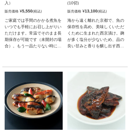
入）
(10切)
¥
5,550
¥
13,100
販売価格
販売価格
ご家庭では手間のかかる煮魚を
海から遠く離れた京都で、魚の
いつでも手軽にお召し上がりい
保存性を高め、美味しくいただ
ただけます。常温でそのまま長
くために生まれた西京漬け。麹
期保存が可能です（未開封の場
が多く塩分が少ないため、品の
合）。もう一品たりない時にう
良い甘みと香りを醸し出す西京
れしい一品です。お皿に移して
白味噌を使用した下鴨茶寮特製
レンジで温めると一層おいしく
の西京味噌漬けです。味噌との
いただけます。
相性、味、香り、食感を吟味
し、厳選した 銀鮭・からすかれ
い・銀鱈・金目鯛・さわら・ぶ
りの6種を、魚介本来の持ち味
を生かし風味豊かに仕上げまし
た。深みのある贅沢な魚介をご
賞味くださいませ。目上の方へ
の贈り物にもおすすめな専用化
粧箱入りです。贈答用としては
もちろん、ご自宅用にも喜んで
いただける「料亭の西京漬け」