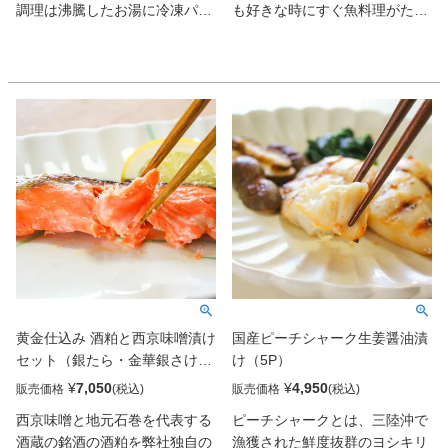
調理は沸騰したお湯に冷凍パッ
も好きな時にすぐ魚料理がたべ
クごと入れて湯煎するだけ。作
られるので便利です。調理は沸
り立てのふっくらとした食感と
騰したお湯に冷凍パックごと入
本格的な味わいが楽しめます。
れて湯煎するだけ。作り立ての
電子レンジ・オーブントースタ
ふっくらとした食感と本格的な
ーなどでの調理も可能です。
味わいが楽しめます。 電子レン
ジ・オーブントースターなどで
の調理も可能です。
黄金仕込み 酒粕と西京味噌漬け
国産ピーチシャーク生姜醤油漬
セット（銀たら・金華銀さけ・
け（5P）
めぬけ）
¥
7,050
¥
4,950
販売価格
販売価格
西京味噌と地元石巻を代表する
ピーチシャークとは、三陸沖で
酒蔵の銘酒の酒粕を弊社独自の
漁獲された鮮度抜群のヨシキリ