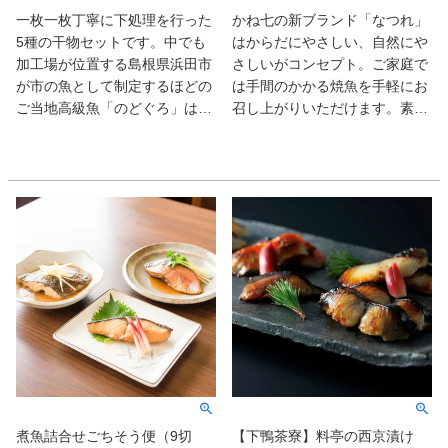
一枚一枚丁寧に下処理を行った
かね七の新ブランド「なつれ」
5種の干物セットです。中でも
はからだにやさしい、自然にや
加工場が位置する島根県浜田市
さしいがコンセプト。ご家庭で
が市の魚として制定するほどの
は手間のかかる焼魚を手軽にお
ご当地高級魚「のどぐろ」は、
召し上がりいただけます。素材
白身ながら上質な脂をもつた
を生かした味付けで魚本来のお
め、人気があります。干すこと
いしさを味わっていただけま
で旨味が増しており食が進むお
す。また、柔らかく骨まで食べ
品です。ご自宅へは１枚ずつ丁
られます。保存料、着色料、調
寧に個包装した冷凍状態で届く
味料は一切使用しておりません
ので、そのまま冷凍庫で保管し
ので、安心してお召し上がりい
てください。魚を焼くのが苦手
ただけます。
な方や、贈り物をする際にも安
心な「フライパンでの簡単な焼
き方レシピ」を同封して発送し
ています。
煮魚詰合せごちそう便（9切
【下鴨茶寮】料亭の西京漬け