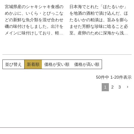
宮城県産のシャキシャキ食感の
日本海でとれた「ほたるいか」
めかぶに、いくら・とびっこな
を地酒の酒粕で漬け込んだ、ほ
どの新鮮な魚介類を混ぜ合わせ
たるいかの粕漬は、旨みを膨ら
磯の味付けをしました。出汁を
ませた芳醇な珍味に唸ること必
メインに味付けしており、軽や
至。産卵のために深海から浅瀬
かにお召し上がりいただきやす
に来た富山県のメスのホタルイ
いように仕上げております。ま
カは成熟度も良く、鮮度もい
た、ご飯の上にのせるだけで贅
い。黒部の酒蔵「皇国晴酒造」
沢海鮮丼にもなり、豪華なご飯
の酸味の後に米の旨味も広がる
並び替え
新着順
価格が安い順
価格が高い順
のお供としても堪能できます。
大吟醸「幻の瀧」（日本酒アワ
ード3年連続金賞受賞）の酒粕
50
件中
1
-
20
件表示
を使用して、旨さに太鼓判の一
品。ついつい日本酒がすすんで
1
2
3
しまう。