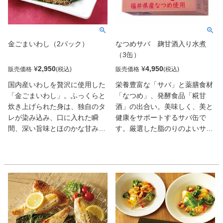
粧箱入りです。贈答用としては
もちろん、ご自宅用にも喜んで
いただける「料亭の西京漬け」
をぜひご賞味ください。
金ごまいわし（2パック）
なつめサバ 麹甘酒入り水煮
（3缶）
¥
2,950
¥
4,950
販売価格
販売価格
国内産いわしを贅沢に使用した
栄養豊富な「サバ」と薬膳食材
「金ごまいわし」。ふっくらと
「なつめ」、発酵食品「糀甘
炊き上げられた身は、独自のタ
酒」の出合い。美味しく、美と
レが染み込み、口に入れた瞬
健康をサポートするサバ缶で
間、深い旨味とほのかな甘みが
す。厳選した脂のりのよいサバ
広がります。香ばしい金ごまが
の旨みを、福井県福井市産無農
全体を包み込み、いわしの柔ら
薬なつめのナチュラルな甘みが
かさが絶妙に調和。ご飯のお供
引き立て、まろやかな味わい。
はもちろん、お酒のおつまみや
さらに、麹甘酒を使用すること
お弁当にもぴったり。職人の技
で、サバの身はふっくらやわら
とこだわりが光る、和の贅沢を
かな仕上がりです。コクがある
堪能できる一品です。
のに、やさしく、おだやかに身
体によりそうような風味のサバ