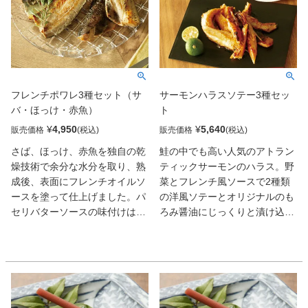
缶です。ごはんとともに、ワイ
ンや日本酒のおつまみに。和洋
中さまざまな料理にアレンジ可
能。
フレンチポワレ3種セット（サ
サーモンハラスソテー3種セッ
バ・ほっけ・赤魚）
ト
¥
4,950
¥
5,640
販売価格
販売価格
さば、ほっけ、赤魚を独自の乾
鮭の中でも高い人気のアトラン
燥技術で余分な水分を取り、熟
ティックサーモンのハラス。野
成後、表面にフレンチオイルソ
菜とフレンチ風ソースで2種類
ースを塗って仕上げました。パ
の洋風ソテーとオリジナルのも
セリバターソースの味付けは魚
ろみ醤油にじっくりと漬け込ん
の臭みもなく、パンやワインに
だ和風のソテーの組み合わせで
も合います。下ごしらえ済みな
す。下ごしらえ、味付けされて
のでサッとフライパンで簡単に
いるのでサッとフライパンで簡
調理でき、さらに骨とりずみな
単に調理でき、さらに骨とりず
のでお子様やご高齢の方にも安
みなのでお子様やご高齢の方に
心してお召し上がりいただけま
も安心してお召し上がりいただ