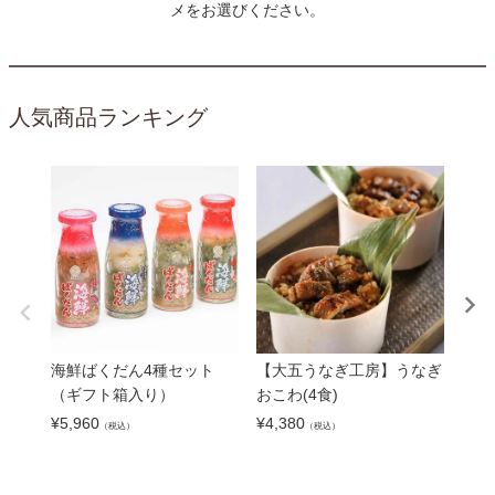
メをお選びください。
人気商品ランキング
海鮮ばくだん4種セット
【大五うなぎ工房】うなぎ
《中
（ギフト箱入り）
おこわ(4食)
海宝漬
¥
5,960
¥
4,380
¥
6,9
（税込）
（税込）