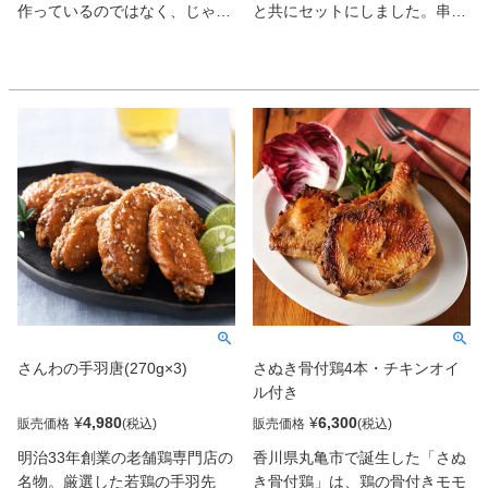
作っているのではなく、じゃが
と共にセットにしました。串に
いもを使って、でん粉で粘り気
ネタ名、揚げ時間が印字されて
を出してモチモチに仕上げた一
ますのでご家庭で専門店の串揚
品です。その中には鱗幸特製の
げをお気軽に味わっていただけ
チーズソースを入れて包みまし
ます。また、素材の味を引き出
た。お召し上がり方は一度電子
す独自のパン粉を使用し、冷蔵
レンジで温めて、フライパンで
庫でゆっくり解凍するだけで、
こんがりきつね色に焼くとサク
パン粉がつけたての状態に戻
サクふわふわの食感をお楽しみ
り、油で揚げたときにカラッと
いただけます。お子様のおや
揚がるので、ご家庭で本格的な
つ、ビールの晩酌、お弁当のお
サクサクの食感が楽しめます。
かずなど様々な使い方ができま
す。
さんわの手羽唐(270g×3)
さぬき骨付鶏4本・チキンオイ
ル付き
¥
4,980
¥
6,300
販売価格
販売価格
明治33年創業の老舗鶏専門店の
香川県丸亀市で誕生した「さぬ
名物。厳選した若鶏の手羽先
き骨付鶏」は、鶏の骨付きモモ