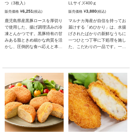
つ（3枚入）
LLサイズ400ｇ
¥
6,251
¥
3,880
販売価格
販売価格
鹿児島県産黒豚ロースを厚切り
マルナカ海産が自信を持ってお
で使用した、揚げ調理済みの冷
届けする「めひかり」は、水揚
凍とんかつです。黒豚特有の甘
げされたばかりの新鮮なうちに
みある脂ときめ細かな肉質を活
一つひとつ丁寧に下処理を施し
かし、圧倒的な食べ応えと本格
た、こだわりの一品です。一般
的な味わいを実現しました。ご
的なめひかりは調理前の頭や内
家庭では加熱して温めるだけで
臓の処理に手間がかかります
お召し上がりいただけます。電
が、本品は熟練の職人が手作業
子レンジとトースターを併用す
でうろこ・頭・内臓を除去済
ることで、揚げたてのようなサ
み。さらに、塩・コショウでの
クッとした食感とジューシーな
軽めの味付けと片栗粉の粉付け
美味しさを手軽に再現できま
まで済ませてから冷凍していま
す。
す。袋を開けたら凍ったまま揚
げるだけの「手間なし仕様」で
すので、忙しい日の夕食やおつ
まみにも最適です。ふんわりと
柔らかい身は食べ応え抜群の大
満足サイズ。骨も非常に柔らか