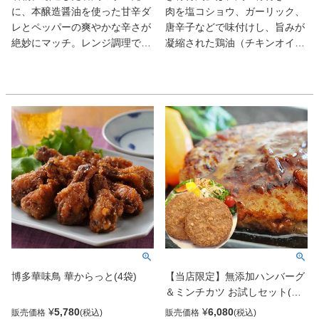
に、本醸造醤油を使った甘辛ダ
肉を塩コショウ、ガーリック、
レとペッパーの爽やかな辛さが
唐辛子などで味付けし、旨みが
絶妙にマッチ。レンジ調理でジ
凝縮された鶏油（チキンオイ
ューシーに、トースターでカリ
ル）でじっくりと揚げ焼きにし
ッと香ばしく仕上げるのもおす
たもの。ピリッとスパイシーな
すめだ。ビールが進む名古屋の
味わいで、皮はパリッと身はふ
味。
っくら。
博多華味鳥 華からっと(4袋)
【当店限定】無添加ハンバーグ
＆ミンチカツ お試しセット(合
計1kg)
¥
5,780
¥
6,080
販売価格
販売価格