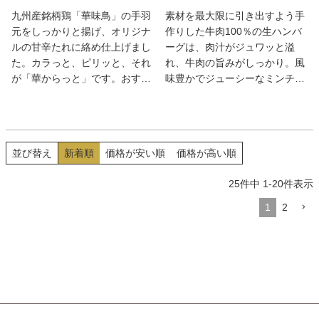
九州産銘柄鶏「華味鳥」の手羽
素材を最大限に引き出すよう手
元をしっかりと揚げ、オリジナ
作りした牛肉100％の生ハンバ
ルの甘辛たれに絡め仕上げまし
ーグは、肉汁がジュワッと溢
た。カラっと、ピリッと、それ
れ、牛肉の旨みがしっかり。風
が「華からっと」です。おすす
味豊かでジューシーなミンチカ
めは自然解凍後、そのまま冷た
ツも加えた特別セットだ。
い状態でお召しあがり頂くこと
です。もちろん、冷凍のままレ
ンジで温めて頂いても美味しく
並び替え
新着順
価格が安い順
価格が高い順
召しあがれます。お酒のおつま
みにはもちろんのこと、お弁当
25
件中
1
-
20
件表示
のおかずにもぴったりです。ピ
リッとした辛さと、コクのある
1
2
旨味がやみつきになる一品で
す。