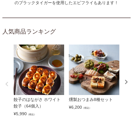
のブラックタイガーを使用したエビフライもあります！
人気商品ランキング
餃子のはながさ ホワイト
燻製おつまみ8種セット
【雲
餃子（64個入）
（1
¥
6,200
（税込）
¥
5,990
¥
5,8
（税込）