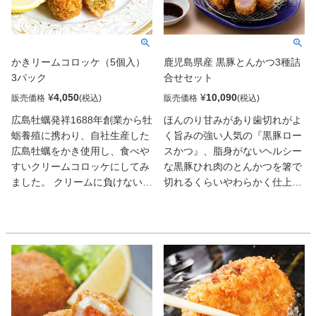
旨みを優しく包み込みます。自
らこそ成し得た贅沢な味わい。
社ブランド豚だからこそ成し得
妥協なき素材選びと試行錯誤の
た、他とは一線を画すプロの自
末に完成した、プロの想いが形
信作です。
となった逸品をぜひご堪能くだ
かきリームコロッケ（5個入）
鹿児島県産 黒豚とんかつ3種詰
【蔵王牛コロッケ】ブランド牛
さい。
3パック
合せセット
「蔵王牛」を100％使用。黒毛
和牛の脂の旨みと、赤身の野性
¥
4,050
¥
10,090
販売価格
販売価格
味溢れる味わいを併せ持つ蔵王
広島牡蠣発祥1688年創業から牡
ほんのり甘みがあり歯切れがよ
牛の肉質を活かし、本場北海道
蛎養殖に携わり、自社生産した
く旨みの強い人気の『黒豚ロー
産のじゃがいもと合わせまし
広島牡蠣をかき使用し、食べや
スかつ』、脂身がないヘルシー
た。外はサクサク、中はじゃが
すいクリームコロッケにしてみ
な黒豚ひれ肉のとんかつを箸で
いもの甘みと肉の旨みが凝縮さ
ました。 クリームに負けない牡
切れるくらいやわらかく仕上げ
れた至福の味わい。ソースなし
蠣の風味が口いっぱいに広がり
た『黒豚ひれかつ』、郷土料理
でも十分に美味しい、素材の力
ます。 牡蠣好きにはたまらない
の定番の黒豚角煮をヘルシーな
だけで勝負できる当店自慢の逸
一品となっております。
とんかつに仕上げた『黒豚角煮
品です。
かつ』の3種セット。鹿児島県
生産者の志が詰まった、牛肉と
産の本物の六白黒豚ならではの
豚肉の最高峰の美味しさを、ぜ
黒豚のとんかつを美味しさその
ひご家庭で心ゆくまでご堪能く
まま急速冷凍しました。ほんの
ださい。
りした甘みと強い旨み、 サクッ