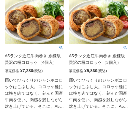
A5ランク近江牛肉巻き 殿様級
A5ランク近江牛肉巻き 殿様級
贅沢の極コロッケ（4個入）
贅沢の極コロッケ（3個入）
¥
7,280
¥
5,860
販売価格
販売価格
届いてびっくりのジャンボコロ
届いてびっくりのジャンボコロ
ッケはこぶし大。コロッケ種に
ッケはこぶし大。コロッケ種に
は挽き肉ではなく、刻んだ国産
は挽き肉ではなく、刻んだ国産
牛肉を使い、肉感を残しながら
牛肉を使い、肉感を残しながら
炊き上げている。そこに、A5ラ
炊き上げている。そこに、A5ラ
ンクの近江牛スライス肉を巻き
ンクの近江牛スライス肉を巻き
付けるという驚愕の構成だ。ほ
付けるという驚愕の構成だ。ほ
くほくとした芋の甘みとともに
くほくとした芋の甘みとともに
肉の旨みがほとばしり、まさに
肉の旨みがほとばしり、まさに