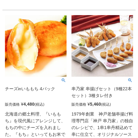
付けるという驚愕の構成だ。ほ
入ったコロッケもまたジューシ
くほくとした芋の甘みとともに
ーな旨みが炸裂。心がほっこり
肉の旨みがほとばしり、まさに
する味だ。
贅の極み!
チーズinいももち 4パック
串乃家 串揚げセット（9種22本
セット）3種タレ付き
¥
4,480
¥
5,460
販売価格
販売価格
北海道の郷土料理、『いもも
1979年創業 神戸老舗串揚げ料
ち』を現代風にアレンジして、
理専門店「神戸 串乃家」の独自
もちの中にチーズを入れまし
のレシピで、1串1串丹精込めて
た。『もち』といってもお米で
串に仕立て、オリジナルソース