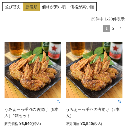
並び替え
新着順
価格が安い順
価格が高い順
25
件中
1
-
20
件表示
1
2
うみぁーっ手羽の唐揚げ（8本
うみぁーっ手羽の唐揚げ（8本
入）2箱セット
入）
¥
6,540
¥
3,540
販売価格
販売価格