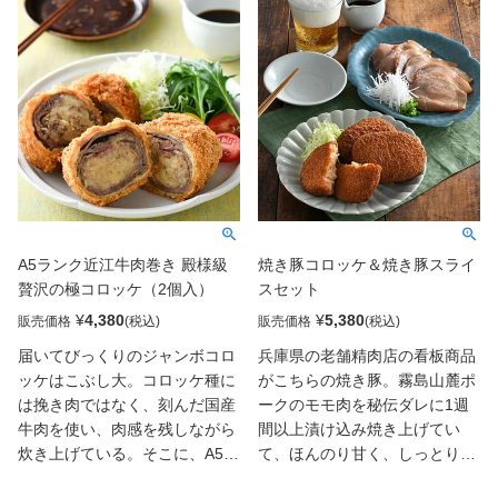
贅の極み!
贅の極み!
A5ランク近江牛肉巻き 殿様級
焼き豚コロッケ＆焼き豚スライ
贅沢の極コロッケ（2個入）
スセット
¥
4,380
¥
5,380
販売価格
販売価格
届いてびっくりのジャンボコロ
兵庫県の老舗精肉店の看板商品
ッケはこぶし大。コロッケ種に
がこちらの焼き豚。霧島山麓ポ
は挽き肉ではなく、刻んだ国産
ークのモモ肉を秘伝ダレに1週
牛肉を使い、肉感を残しながら
間以上漬け込み焼き上げてい
炊き上げている。そこに、A5ラ
て、ほんのり甘く、しっとり柔
ンクの近江牛スライス肉を巻き
らか。その焼き豚がゴロゴロと