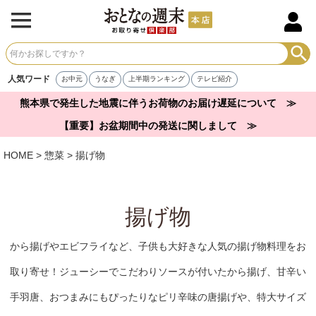
人気ワード
お中元
うなぎ
上半期ランキング
テレビ紹介
熊本県で発生した地震に伴うお荷物のお届け遅延について ≫
【重要】お盆期間中の発送に関しまして ≫
HOME
惣菜
揚げ物
揚げ物
から揚げやエビフライなど、子供も大好きな人気の揚げ物料理をお
取り寄せ！ジューシーでこだわりソースが付いたから揚げ、甘辛い
手羽唐、おつまみにもぴったりなピリ辛味の唐揚げや、特大サイズ