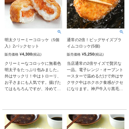
とした歯切れのよさは揚げたて
そのもの。調理済みなので揚げ
るお手間がかからず、電子レン
ジで温めるだけでお楽しみいた
だけます。
明太クリーミーコロッケ（5個
通常の2倍！ビッグサイズプラ
入）2パックセット
イムコロッケ(5個)
¥
4,300
¥
5,250
販売価格
販売価格
クリーミーなコロッケに無着色
当店通常の2倍サイズで贅沢な
明太子をたっぷり包みました。
一品。電子レンジ・オーブント
外はサックリ！中はトローリ、
ースターで温めるだけで外はサ
お子さまにも人気です。揚げた
クサク中はホクホク食感がクセ
てはもちろんですが、冷めても
になります。神戸牛入り黒毛和
おいしくお召し上がりいただけ
牛と希少品種のじゃがいもがた
ます。凍ったまま揚げるだけの
っぷり入った濃厚で大満足間違
簡単調理なので、忙しい日のお
いなしの一品です。
かずやお弁当にもおすすめで
す。