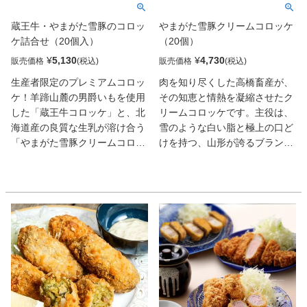
いため、小さなお子様からご年
蔵王牛・やまがた雪豚のコロッ
やまがた雪豚クリームコロッケ
配の方まで、ご家族皆様で安心
ケ詰合せ（20個入）
（20個）
してお召し上がりいただけま
す。外はサクッと、中はふっく
¥
5,130
¥
4,730
販売価格
販売価格
らとした「下処理の手間ゼロめ
生産者限定のプレミアムコロッ
肉を知り尽くした高橋畜産が、
ひかり」の極上の味わいを、ぜ
ケ！羊蹄山麓の男爵いもを使用
その知恵と情熱を凝縮させたク
ひご家庭でご体験ください。
した「蔵王牛コロッケ」と、北
リームコロッケです。主役は、
海道産の良質な生乳が溶け合う
雪のような白い脂と極上の口ど
「やまがた雪豚クリームコロッ
けを持つ、山形が誇るブランド
ケ」の贅沢な詰合せです。
三元豚「やまがた雪豚」。その
【やまがた雪豚クリームコロッ
繊細な甘みを引き立てるため、
ケ】主役は、雪のような白い脂
挽肉の粒感や配合比率にこだわ
と極上の口どけを誇るブランド
り抜きました。ベースとなる生
三元豚「やまがた雪豚」。その
乳には、酪農王国・北海道津別
繊細な甘みを引き立てるため、
町産を贅沢に使用。広大な大地
挽肉の粒感や配合にこだわり抜
が育んだ濃厚なコクが、豚肉の
きました。ベースの生乳には、
旨みを優しく包み込みます。ポ
酪農王国・北海道津別町産を贅
ピュラーなカニやコーンとは一
沢に使用。濃厚なコクが豚肉の
線を画す、自社ブランド豚だか