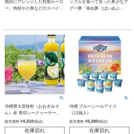
独自にアレンジした特製ルーロ
ップルを食べて育った希少なア
せち料理のように、ひとつひと
ー。肉桂や八角などのスパイス
グー豚「南ぬ豚（ぱいぬぶ
つに意味があるのでちまきは縁
が効いた本格的な味わいで、ゴ
た）」100％の手ごねハンバー
起物とされています。
ロゴロ肉と三枚肉の贅沢な食感
グだ。頬張るととろけるような
を楽しめます。白ご飯や台湾バ
舌触りで、まろやかな旨みが炸
・あぐ～豚「すべてにおいて最
ンズとの相性抜群！卵や野菜の
裂! 上質な豚肉ならではの品の
高の幸運を！」沖縄の母が思う
トッピングでさらに美味しさア
よい脂の甘みも心地いい。
一番おいしいあぐ～豚を使用し
ップ。日本と台湾の味が融合し
ています。
たこだわりの一品をぜひお試し
・干し椎茸「長寿の縁起物」お
ください。
もてなしの心からきれいな形の
干し椎茸を切らずに入れていま
す。
・うずら「金運や健康アップ」
子供達が大好きなたまご。
・落花生「長生きの種」ラッキ
ーセブンにちなんだ7個の落花
沖縄県大宜味村（おおぎみそ
沖縄 ブルーシールアイス
生が入っているかも！。
ん）産 青切シークヮーサー
（12個入）
・スルメ「子供達が元気に育ち
100％ジュース（270ml）2本セ
¥
4,310
¥
5,280
販売価格
販売価格
ますように」と願いが込められ
ット
たスルメはちまきの隠し味。
在庫切れ
在庫切れ