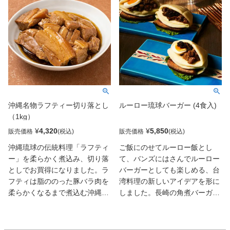
沖縄名物ラフティー切り落とし
ルーロー琉球バーガー (4食入)
（1kg）
¥
4,320
¥
5,850
販売価格
販売価格
沖縄琉球の伝統料理「ラフティ
ご飯にのせてルーロー飯とし
ー」を柔らかく煮込み、切り落
て、バンズにはさんでルーロー
としでお買得になりました。ラ
バーガーとしても楽しめる、台
フティは脂ののった豚バラ肉を
湾料理の新しいアイデアを形に
柔らかくなるまで煮込む沖縄伝
しました。長崎の角煮バーガー
統料理。食べる時には脂が適度
からインスパイアされたバンズ
に抜けており、とろけるような
にルーローを挟み込み、具材を
口当たりです。大小、形が揃わ
添えて贅沢に頬張ると、真っ先