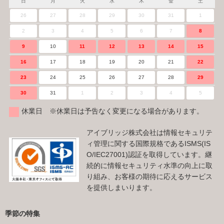
日
月
火
水
木
金
土
26
27
28
29
30
31
1
2
3
4
5
6
7
8
9
10
11
12
13
14
15
16
17
18
19
20
21
22
23
24
25
26
27
28
29
30
31
1
2
3
4
5
休業日 ※休業日は予告なく変更になる場合があります。
アイブリッジ株式会社は情報セキュリテ
ィ管理に関する国際規格であるISMS(IS
O/IEC27001)認証を取得しています。継
続的に情報セキュリティ水準の向上に取
り組み、お客様の期待に応えるサービス
を提供しまいります。
季節の特集