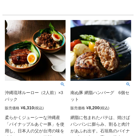
がしっかりしているので、ご飯
い！」から選んだ原料達で特に
でも、台湾バンズでもどちらで
力を入れているのは「パイナッ
も絶妙にマッチします。台湾ご
プルあぐ～豚」。パイナップル
はんには欠かせない肉桂や八角
を食べて育った豚は柔らかくカ
を、独自のスパイスの効かせ方
ロリーや脂質は1～2割少ないの
で取り入れています。台湾のル
にビタミンB1は約1.5倍、旨み
ーローは肉感が非常に重要。そ
成分のロイシンやリジンはなん
のため、お肉は丁寧に刻んだゴ
と4～5倍。美味しいには訳があ
ロゴロタイプと、三枚肉タイプ
り、そして同じ量でも栄養価の
の両方をミックスしました。台
高い美味しい食材を選び、納得
湾では豚肉へのこだわりが強
の母の味が出来上がりました。
く、国内でもこだわり抜いた沖
「かめ～かめ～（沖縄の方言で
縄のあぐー豚や沖縄豚を使用し
食べろ、食べろ）」と、ご飯を
沖縄琉球ルーロー（2人前）×3
南ぬ豚 網脂ハンバーグ 6個セ
ています。トッピングで卵や野
お腹いっぱい食べさせるのが沖
パック
ット
菜などを加えると、美味しさも
縄流の客人をもてなす流儀。お
倍増！日本人の舌にも合う、本
腹いっぱい食べてもらいたい願
¥
6,310
¥
8,200
販売価格
販売価格
格的なルーローを是非一度お召
いが込められています。もとも
柔らかくジューシーな沖縄産
網脂に包まれたパテは、焼けば
し上がりください。
と、ちまきの由来である沖縄と
「パイナップルあぐー豚」を使
パンパンに膨らみ、割ると肉汁
台湾の文化は似ていて、素晴ら
用し、日本人の父が台湾の味を
があふれ出す。石垣島のパイナ
しい食材がいっぱい。日本のお