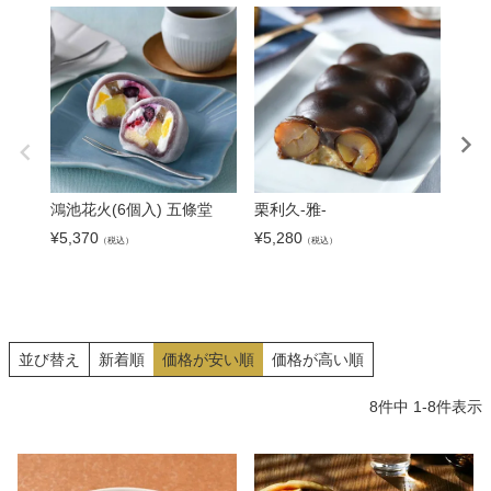
鴻池花火(6個入) 五條堂
栗利久-雅-
餃子
餃子
¥
5,370
¥
5,280
（税込）
（税込）
¥
5,9
並び替え
新着順
価格が安い順
価格が高い順
8
件中
1
-
8
件表示