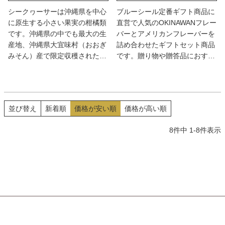
・干し海老「おめでたい」縁起
シークヮーサーは沖縄県を中心
ブルーシール定番ギフト商品に
物である赤く威勢の良い海老。
に原生する小さい果実の柑橘類
直営で人気のOKINAWANフレー
・油葱「子孫繁栄」これが無い
です。沖縄県の中でも最大の生
バーとアメリカンフレーバーを
と台湾の味にならないフライド
産地、沖縄県大宜味村（おおぎ
詰め合わせたギフトセット商品
シャロット。
みそん）産で限定収穫された未
です。贈り物や贈答品におすす
・もち米「具がいっぱいだと嬉
熟果の青切りシークヮーサー原
めです。ブルーシールはアメリ
しい！」という母の想いからも
料を使用。完全に成熟する前の
カ生まれ、沖縄育ちのアイス専
ち米はあえて少なくし、具たく
未熟状態の青切りシークヮーサ
門店。アメリカで優れた品質の
さん仕上げ 。
ーは、完熟に比べクエン酸やフ
酪農製品に贈られる 「ブルーリ
並び替え
新着順
価格が安い順
価格が高い順
ラボノイドの一種「ノビレチン
ボン賞」の受賞製品に与えられ
（健康や美容に良いといわれて
た栄えある称号から「ブルーシ
8
件中
1
-
8
件表示
いる成分）」が多く含まれてい
ール」と名づけられました。ア
ます。キンキンに冷した青切り
メリカで考案されたオリジナル
シークヮーサージュースでさっ
レシピ「オレンジブック」をベ
ぱり、ひんやり落ち着く時間を
ースに、高温多湿な沖縄でおい
お楽しみ頂けます。
しく感じられるよう植物性脂肪
分でさっぱりと口溶け良く仕立
てています。各フレーバーごと
に特徴があり、味のバリエーシ
ョンも楽しめます。