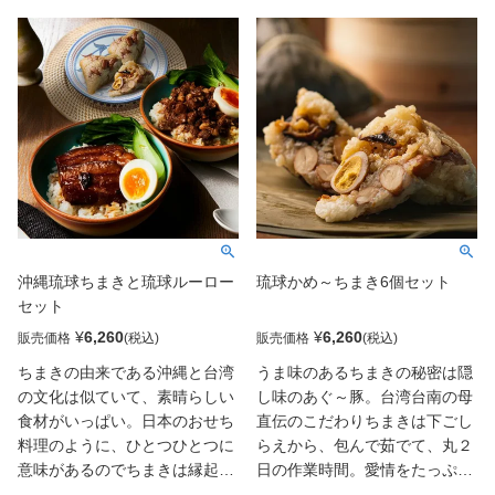
なかったりの規格外の切り落と
にやってくるのはシナモンと八
しですが、味は非常に美味し
角のバランスが絶妙なルーロー
く、大きさも一口大で、お子様
の肉質と旨み。ジュワッとジュ
からご年配の方も食べやすいサ
ーシーな三枚肉の食感の奥深さ
イズです。タレも使って丼にし
を感じながら、お好みで温泉卵
たり、ビールなどのお酒のおつ
やレタスを添えるとより美味し
まみとしても相性バッチリ！
く召し上がれます。
沖縄琉球ちまきと琉球ルーロー
琉球かめ～ちまき6個セット
セット
¥
6,260
¥
6,260
販売価格
販売価格
ちまきの由来である沖縄と台湾
うま味のあるちまきの秘密は隠
の文化は似ていて、素晴らしい
し味のあぐ～豚。台湾台南の母
食材がいっぱい。日本のおせち
直伝のこだわりちまきは下ごし
料理のように、ひとつひとつに
らえから、包んで茹でて、丸２
意味があるのでちまきは縁起物
日の作業時間。愛情をたっぷり
とされています。ルーローは味
込めた家庭の味です。「美味し