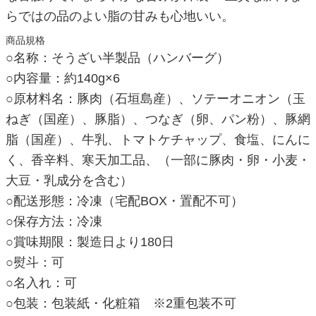
らではの品のよい脂の甘みも心地いい。
商品規格
○名称：そうざい半製品（ハンバーグ）
○内容量：約140g×6
○原材料名：豚肉（石垣島産）、ソテーオニオン（玉
ねぎ（国産）、豚脂）、つなぎ（卵、パン粉）、豚網
脂（国産）、牛乳、トマトケチャップ、食塩、にんに
く、香辛料、寒天加工品、（一部に豚肉・卵・小麦・
大豆・乳成分を含む）
○配送形態：冷凍（宅配BOX・置配不可）
○保存方法：冷凍
○賞味期限：製造日より180日
○熨斗：可
○名入れ：可
○包装：包装紙・化粧箱 ※2重包装不可