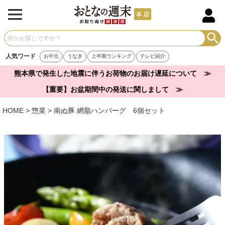
人気ワード
お中元
うなぎ
上半期ランキング
テレビ紹介
熊本県で発生した地震に伴うお荷物のお届け遅延について ≫
【重要】お盆期間中の発送に関しまして ≫
HOME
惣菜
南ぬ豚 網脂ハンバーグ 6個セット