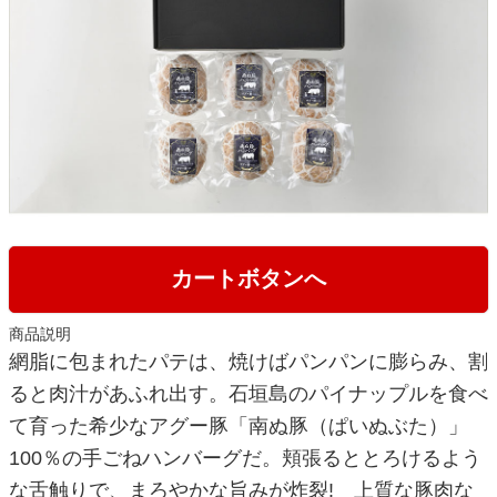
カートボタンへ
商品説明
網脂に包まれたパテは、焼けばパンパンに膨らみ、割
ると肉汁があふれ出す。石垣島のパイナップルを食べ
て育った希少なアグー豚「南ぬ豚（ぱいぬぶた）」
100％の手ごねハンバーグだ。頬張るととろけるよう
な舌触りで、まろやかな旨みが炸裂! 上質な豚肉な