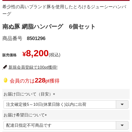
希少性の高いブランド豚を使用したとろけるジューシーハンバ
ーグ
南ぬ豚 網脂ハンバーグ 6個セット
商品番号
8501296
8,200
¥
販売価格
新規会員登録で100pt獲得!
228
会員の方は
pt獲得
お届け日について（目安）
(
必
お届け希望日について
須
)
(
必