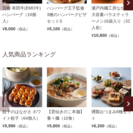
宮崎 有田牛(EMO牛)
ハンバーグ王子監修
瀬戸内麺工房なか川
ハンバーグ（10個
3種のハンバーグピザ
大容量バラエティラ
入）
セットS
ーメン16袋入り（32
人前）
¥
8,000
¥
5,100
（税込）
（税込）
¥
10,800
（税込）
人気商品ランキング
餃子のはながさ ホワ
【雲仙きのこ本舗】
燻製おつまみ8種セッ
イト餃子（64個入）
養々麺（10食）
ト
¥
5,990
¥
5,800
¥
6,200
（税込）
（税込）
（税込）