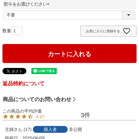
熨斗をお選びください
須
)
(
必
須
お気に入りに登録する
)
カートに入れる
返品特約について
商品についてのお問い合わせ
3
4.67
主婦
17
購入者
非公開
投稿日
2025/06/09