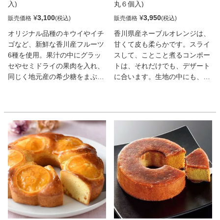
入)
丸６個入)
¥
3,100
¥
3,950
販売価格
販売価格
オリジナル品種のキウイやイチ
香川県産ネーブルオレンジは、
ゴなど、新鮮な香川産フルーツ
甘くて皮も柔らかです。スライ
6種を使用。果汁の中にグラッ
スして、ことこと煮るコンポー
セやセミドライの果肉を入れ、
トは、それだけでも、デザート
同じく地元産の希少糖をまぶし
に合います。生地の中にも、オ
て仕上げたソフトグミ。驚くほ
レンジミンスをいれ、オレンジ
どジューシーで、自然な甘みが
リキュールが、深みを増し、な
口いっぱいに広がる。
んと贅沢に、オレンジのコンポ
ートを１枚丸ごと載せて焼きま
した。本来の自然な甘味と希少
糖含有シロップが、体にもやさ
しい、フルーティなとっておき
の1品です。
希少糖含有シロップと共に、メ
ディアでの取材を、多く受けま
した。全て、手作業のため、大
量生産は、できません。いつも
お客様に、最高の品質で、提供