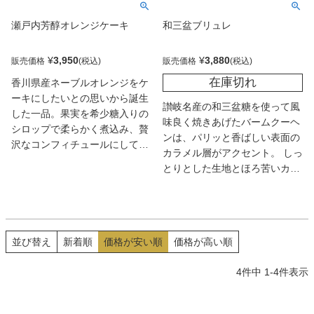
できるようにと、おもっていま
瀬戸内芳醇オレンジケーキ
和三盆ブリュレ
す。２０１４年かがわ県産品コ
ンクールで、知事賞（最優秀
賞）・瀬戸内80特別賞を受賞。
¥
3,950
¥
3,880
販売価格
販売価格
在庫切れ
香川県産ネーブルオレンジをケ
ーキにしたいとの思いから誕生
讃岐名産の和三盆糖を使って風
した一品。果実を希少糖入りの
味良く焼きあげたバームクーヘ
シロップで柔らかく煮込み、贅
ンは、パリッと香ばしい表面の
沢なコンフィチュールにしてト
カラメル層がアクセント。 しっ
ッピング。果汁を染み込ませた
とりとした生地とほろ苦いカラ
生地に皮も入れ、余すところな
メルが大人の味わいだ。贈り物
く楽しめる。爽やかな香りが鼻
や手土産でも人気。
に抜け、しっとりとした口当た
りにも惚れ惚れ。
並び替え
新着順
価格が安い順
価格が高い順
4
件中
1
-
4
件表示