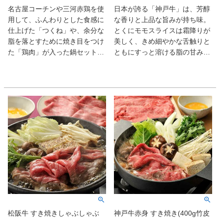
事はもちろん、贈り物にもおす
名古屋コーチンや三河赤鶏を使
日本が誇る「神戸牛」は、芳醇
すめです。
用して、ふんわりとした食感に
な香りと上品な旨みが持ち味。
仕上げた「つくね」や、余分な
とくにモモスライスは霜降りが
脂を落とすために焼き目をつけ
美しく、きめ細やかな舌触りと
た「鶏肉」が入った鍋セットで
ともにすっと溶ける脂の甘みが
す。なだ万の「だし」に、「特
たまらない。11年連続ミシュラ
製味噌（バター味噌）」を合わ
ン三つ星評価の日本料理店「太
せて作る鍋スープは、鶏肉とも
庵」の店主が手がけるごまぽん
相性抜群の一品。お好みの野菜
酢が肉の旨みを引き立て、一層
を加えてお楽しみください。
特別な味わいに。
松阪牛 すき焼きしゃぶしゃぶ
神戸牛赤身 すき焼き(400g竹皮