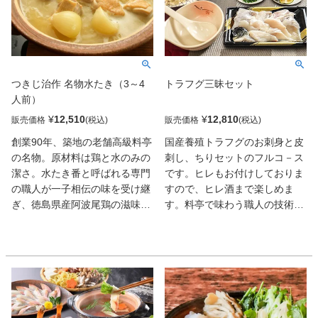
しっかりと浸みたおだしで雑炊
に。生姜が効いた出汁ですの
で、食べた後は身体がぽかぽか
と温まります。白焼も具材もカ
ット済で時短調理が嬉しい、鰻
つきじ治作 名物水たき（3～4
トラフグ三昧セット
専門店の贅沢なお鍋です。
人前）
¥
12,510
¥
12,810
販売価格
販売価格
創業90年、築地の老舗高級料亭
国産養殖トラフグのお刺身と皮
の名物。原材料は鶏と水のみの
刺し、ちりセットのフルコ－ス
潔さ。水たき番と呼ばれる専門
です。ヒレもお付けしておりま
の職人が一子相伝の味を受け継
すので、ヒレ酒まで楽しめま
ぎ、徳島県産阿波尾鶏の滋味を
す。料亭で味わう職人の技術と
ギュッと凝縮させたスープは、
「ふぐの王様」トラフグの味を
まさに垂涎もの。注文を受けて
ぜひご家庭でご堪能ください。
から真空パックにしてお届け。
繊細で上品な味わいのトラフグ
刺身は、弾力のある身の締まり
とほのかな甘みが特徴。口に含
むと豊かな旨味が広がり、まさ
に「ふぐの王様」にふさわしい