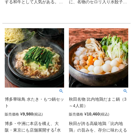
する和牛として人気がある。す
に、名物のセロリ入り水餃子、
き焼きにすると柔らかさと旨
焼餃子に春巻き、旨辛＆プリプ
み、甘みがいっそう増す。
リの海老チリと、素材を生かし
た逸品揃い。本格中華を囲んで
呑みたい日におすすめ。
博多華味鳥 水たき・もつ鍋セッ
秋田名物 比内地鶏だまこ鍋（3
ト
～4人前）
¥
9,980
¥
10,460
販売価格
販売価格
博多・中洲に本店を構え、大
秋田が誇る高級地鶏「比内地
阪・東京にも店舗展開する｢水
鶏」の旨みを、存分に味わえる