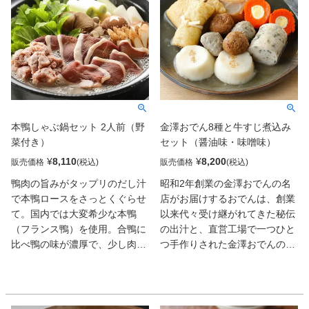
さらに、老舗料亭秘伝の黄金色
スープは、煮込むほどに味わい
深い後引きの旨さ。控えめの甘
さで、どんどん手が伸びる一品
です。最高のダシを出す自慢の
つみれは、長時間煮込んでも硬
くなりません。鴨肉は低カロリ
ーで太りにくい、さらにビタミ
本鴨しゃぶ鍋セット 2人前（野
金澤おでん8種と牛すじ煮込み
ンB群が豊富です。ご家庭で老
菜付き）
セット（醤油味・味噌味）
舗料亭の味と鴨肉の健康効果を
ぜひご堪能ください。
¥
8,110
¥
8,200
販売価格
販売価格
鴨肉の旨みがタップリのだし汁
昭和2年創業の金澤おでんの名
で本鴨ロースをさっとくぐらせ
店がお届けするおでんは、創業
て。国内では大変希少な本鴨
以来代々受け継がれてきた秘伝
（フランス鴨）を使用。合鴨に
の出汁と、直営工場で一つひと
比べ鴨の味が濃厚で、少し肉厚
つ手作りされた金澤おでんの代
にスライスしてありますので、
表的なおでん種や赤玉本店のオ
鴨好きの方におすすめです。ス
リジナルの具材を盛り合わせま
ープは、煮込めば煮込むほどお
した。金沢の風土が培ってきた
いしくなっていく、薄めに作っ
安心・安全な具材とおいしいお