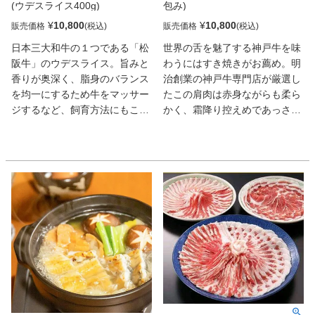
(ウデスライス400g)
包み)
¥
10,800
¥
10,800
販売価格
販売価格
日本三大和牛の１つである「松
世界の舌を魅了する神戸牛を味
阪牛」のウデスライス。旨みと
わうにはすき焼きがお薦め。明
香りが奥深く、脂身のバランス
治創業の神戸牛専門店が厳選し
を均一にするため牛をマッサー
たこの肩肉は赤身ながらも柔ら
ジするなど、飼育方法にもこだ
かく、霜降り控えめであっさり
わっている。ほれぼれするほど
とした味わい。肉の旨みが鍋全
美しいサシが入る肉は上質な美
体に行きわたり、なんともいえ
味しさ。
ない美味しさに。老若男女問わ
ず人気の逸品でギフトとしても
オススメだ。