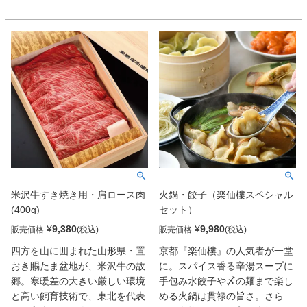
ずつしゃぶしゃぶにすると、よ
が、魚介の滋味を絶妙にまとめ
まで、幅広く愛され続ける自慢
り柔らかくてコクのある味が楽
上げるのだ。まったり濃厚なの
の逸品です。
しめる。
にくどさはない。悶絶必至!
米沢牛すき焼き用・肩ロース肉
火鍋・餃子（楽仙樓スペシャル
(400g)
セット）
¥
9,380
¥
9,980
販売価格
販売価格
四方を山に囲まれた山形県・置
京都『楽仙樓』の人気者が一堂
おき賜たま盆地が、米沢牛の故
に。スパイス香る辛湯スープに
郷。寒暖差の大きい厳しい環境
手包み水餃子や〆の麺まで楽し
と高い飼育技術で、東北を代表
める火鍋は貫禄の旨さ。さら