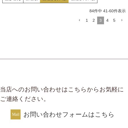
す。開き干しはこだわりの塩を
肉を使用したカット正肉、旨み
使い、水分を適度に残すために
が凝縮されたがらスープ、コク
84
件中
41
-
60
件表示
約0℃の冷風で干しているので
を加える鶏ミンチや希少部位の
ふっくらジューシーに仕上げて
きんかん（卵管）を贅沢にセッ
1
2
3
4
5
おります。
ト。さらに、長ねぎ・せり・舞
茸・ごぼうなど、だまこ鍋に欠
かせない国産野菜と、秋田県製
造の鍋っこしょうゆを加え、下
準備いらずで本格的な味わいが
完成します。比内地鶏ならでは
の深い旨みと、だまこのやさし
い食感が織りなす、秋田県民の
ソウルフード。ご家族でのお食
事はもちろん、贈り物にもおす
すめです。
当店へのお問い合わせはこちらからお気軽に
ご連絡ください。
お問い合わせフォームはこちら