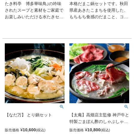
たき料亭 博多華味鳥｣の吟味
本格だまこ鍋セットです。秋田
されたスープと素材をご家庭で
県産あきたこまちを使用した、
お楽しみいただける水たきセッ
もちもち食感のだまこと、コク
ト。水たき料亭オリジナルのぽ
深い比内地鶏スープが絶妙に絡
ん酢と一緒にご賞味ください。
み合い、心も体も温まる郷土の
もつ鍋は「水たき料亭 博多華
味をご家庭でお楽しみいただけ
味鳥」流にアレンジを加え、九
ます。比内地鶏のもも肉・むね
州産「華味鳥」のハラミと牛も
肉を使用したカット正肉、旨み
つとを組み合わせたオリジナル
が凝縮されたがらスープ、コク
のもつ鍋セットです。ちゃんぽ
を加える鶏ミンチや希少部位の
ん麺でしめくくるところまで博
きんかん（卵管）を贅沢にセッ
多の醍醐味をご家庭でたっぷり
ト。さらに、長ねぎ・せり・舞
楽しんでいただけます。
茸・ごぼうなど、だまこ鍋に欠
かせない国産野菜と、秋田県製
造の鍋っこしょうゆを加え、下
準備いらずで本格的な味わいが
完成します。比内地鶏ならでは
【なだ万】 とり鍋セット
【太庵】高畑店主監修 神戸牛と
の深い旨みと、だまこのやさし
特製ごまぽん酢のしゃぶしゃぶ
い食感が織りなす、秋田県民の
セット
ソウルフード。ご家族でのお食
¥
10,600
¥
10,800
販売価格
販売価格