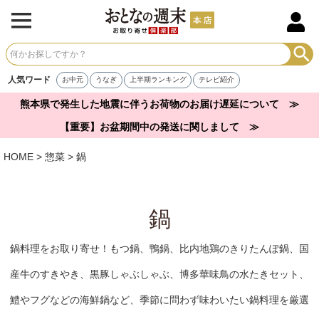
人気ワード
お中元
うなぎ
上半期ランキング
テレビ紹介
熊本県で発生した地震に伴うお荷物のお届け遅延について ≫
【重要】お盆期間中の発送に関しまして ≫
HOME
惣菜
鍋
鍋
鍋料理をお取り寄せ！もつ鍋、鴨鍋、比内地鶏のきりたんぽ鍋、国
産牛のすきやき、黒豚しゃぶしゃぶ、博多華味鳥の水たきセット、
鱧やフグなどの海鮮鍋など、季節に問わず味わいたい鍋料理を厳選