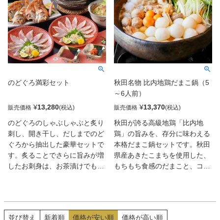
逸品です。皮刺しはコリコリと
した独特の食感が楽しめ、脂の
のった旨みと爽やかな風味が絶
妙なバランスを生み出します。
ちり鍋用のトラフグは、ぷりっ
とした身が鍋の熱でほろりとほ
ぐれ、優しい出汁とともに味わ
のどぐろ満彩セット
秋田名物 比内地鶏だまこ鍋（5
うことで深い旨味が染み渡りま
～6人前）
す。添付のポン酢は、ゆず果汁
や日向夏みかんの爽やかな酸味
¥
13,280
¥
13,370
販売価格
販売価格
と昆布・かつお節の豊かな風味
のどぐろのしゃぶしゃぶと炙り
秋田が誇る高級地鶏「比内地
が調和し、ふぐの繊細な味を引
刺し、開き干し、だしまでのど
鶏」の旨みを、存分に味わえる
き立てます。もみじおろしのピ
ぐろから抽出した豪華セットで
本格だまこ鍋セットです。秋田
リッとした辛みがアクセントと
す。炙ることでさらに旨みが増
県産あきたこまちを使用した、
なり、味にキレを加えていま
したお刺身は、お茶漬けでもお
もちもち食感のだまこと、コク
す。さらに、トラフグの干しひ
楽しみいただけます。とろける
深い比内地鶏スープが絶妙に絡
れ付きなので、ご家庭で本格的
ような食感のしゃぶしゃぶは、
み合い、心も体も温まる郷土の
なヒレ酒もお楽しみいただけま
旨みがたっぷり溶けだした鍋で
味をご家庭でお楽しみいただけ
す。
〆の雑炊もお楽しみいただけま
ます。比内地鶏のもも肉・むね
並び替え
新着順
価格が安い順
価格が高い順