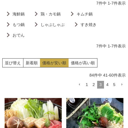
7
件中
1
-
7
件表示
海鮮鍋
鶏・カモ鍋
キムチ鍋
もつ鍋
しゃぶしゃぶ
すき焼き
おでん
7
件中
1
-
7
件表示
並び替え
新着順
価格が安い順
価格が高い順
84
件中
41
-
60
件表示
1
2
3
4
5