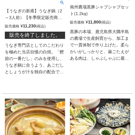
南州農場黒豚シャブシャブセッ
【うなぎの新甫】うなぎ鍋（2
ト(1.2kg)
～3人前）【冬季限定販売商
¥
11,800
販売価格
品：11～2月末まで】
¥
11,230
販売価格
黒豚の本場、鹿児島県大隅半島
販売を終了しました。
の農場で生産飼育から、加工ま
で一貫体制で作り上げた。柔ら
うなぎ専門店としてのこだわり
かいがしっかりと、歯ごたえが
を極めた当店自慢の白焼。「鰹
ある肉は、しゃぶしゃぶに最
節の一番だし」のみを使用し、
適。湯にさっと通していただく
うなぎ鍋に合うよう、あごだし
と、深みのあるコクとまろやか
としょうが汁を独自の配合で合
な味わいがしみだしてくる。添
わせたうなぎ鍋専用だし。うな
付のポン酢との相性もいい。
ぎ鍋に彩りを加える具材（九条
1.2kg入っているので、大人数
葱・仙台麩・巻き湯葉・よもぎ
で楽しみたい。
麩・あわ麩・もち麩。）の詰合
せです。すべて冷凍のまま、調
理します。お好みの具材を加え
ていただくのもお薦め。白菜や
キノコ類・マロニー等もよく合
います。〆にはうなぎの旨みが