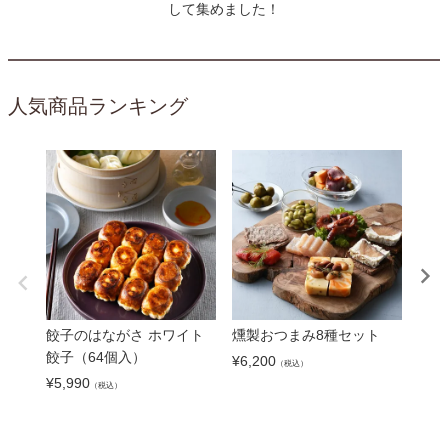
して集めました！
人気商品ランキング
餃子のはながさ ホワイト
燻製おつまみ8種セット
【雲
餃子（64個入）
（1
¥
6,200
（税込）
¥
5,990
¥
5,8
（税込）