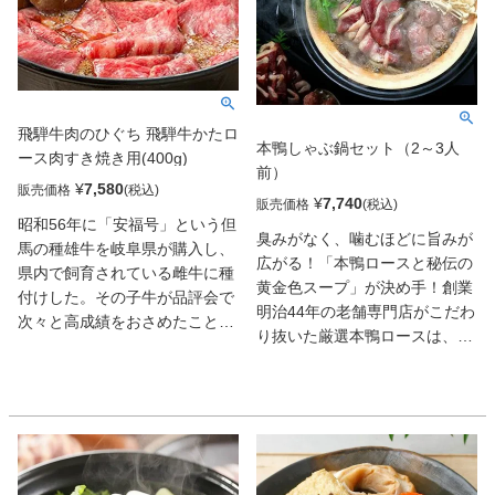
飛騨牛肉のひぐち 飛騨牛かたロ
本鴨しゃぶ鍋セット（2～3人
ース肉すき焼き用(400g)
前）
¥
7,580
販売価格
¥
7,740
販売価格
昭和56年に「安福号」という但
臭みがなく、噛むほどに旨みが
馬の種雄牛を岐阜県が購入し、
広がる！「本鴨ロースと秘伝の
県内で飼育されている雌牛に種
黄金色スープ」が決め手！創業
付けした。その子牛が品評会で
明治44年の老舗専門店がこだわ
次々と高成績をおさめたことか
り抜いた厳選本鴨ロースは、添
ら飛騨牛としてブランド化。現
加物不使用。飼育日数と餌に徹
在も厳しい品質管理の下、飼育
底的にこだわり、鴨が苦手な方
されている。
にも安心していただける、臭み
のない柔らかなお肉です。しゃ
ぶしゃぶで味わえば、芳醇なコ
クが口いっぱいに広がります。