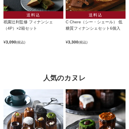
祇園辻利監修 フィナンシェ
C Chere（シー・シェール） 低
（4P）×2箱セット
糖質フィナンシェセット6個入
¥
3,090
¥
3,300
人気のカヌレ