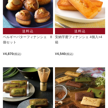
ベルギーバターフィナンシェ 8
安納芋蜜フィナンシェ 4個入×4
個セット
箱
¥
4,870
¥
4,540