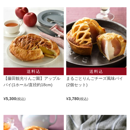
【藤田観光りんご園】アップル
まるごとりんごチーズ風味パイ
パイ(1ホール/直径約18cm)
(2個セット)
¥
5,300
¥
3,780