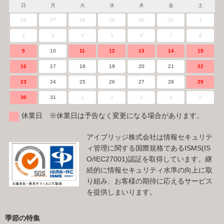
日
月
火
水
木
金
土
26
27
28
29
30
31
1
2
3
4
5
6
7
8
9
10
11
12
13
14
15
16
17
18
19
20
21
22
23
24
25
26
27
28
29
30
31
1
2
3
4
5
休業日 ※休業日は予告なく変更になる場合があります。
アイブリッジ株式会社は情報セキュリテ
ィ管理に関する国際規格であるISMS(IS
O/IEC27001)認証を取得しています。継
続的に情報セキュリティ水準の向上に取
り組み、お客様の期待に応えるサービス
を提供しまいります。
季節の特集