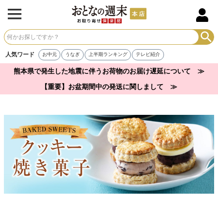
人気ワード
お中元
うなぎ
上半期ランキング
テレビ紹介
熊本県で発生した地震に伴うお荷物のお届け遅延について ≫
【重要】お盆期間中の発送に関しまして ≫