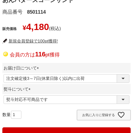
あんバタースコーンサンド
商品番号
8501114
4,180
¥
販売価格
新規会員登録で100pt獲得!
116
会員の方は
pt獲得
お届け日について
(
必
熨斗について
須
)
(
必
須
お気に入りに登録する
)