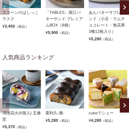
スコーンのはしっこ
「TABLES」堀江バ
あんバターサブレサ
ラスク
ターサンド プレミア
ンド（小豆・ラムチ
ムBOX（8個）
ョコレート・無花果
¥
3,450
（税込）
3種12枚入り）
¥
5,900
（税込）
¥
5,280
（税込）
人気商品ランキング
鴻池花火(6個入) 五條
栗利久-雅-
cubeでシュー
堂
¥
5,280
¥
4,280
（税込）
（税込）
¥
5,370
（税込）