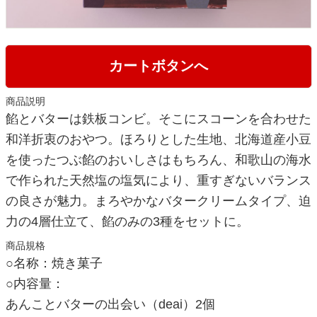
カートボタンへ
商品説明
餡とバターは鉄板コンビ。そこにスコーンを合わせた
和洋折衷のおやつ。ほろりとした生地、北海道産小豆
を使ったつぶ餡のおいしさはもちろん、和歌山の海水
で作られた天然塩の塩気により、重すぎないバランス
の良さが魅力。まろやかなバタークリームタイプ、迫
力の4層仕立て、餡のみの3種をセットに。
商品規格
○名称：焼き菓子
○内容量：
あんことバターの出会い（deai）2個