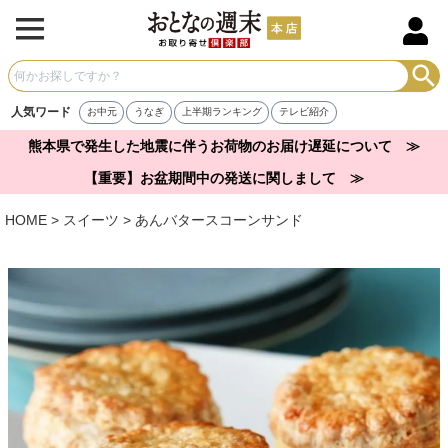
人気ワード
お中元
うなぎ
上半期ランキング
テレビ紹介
熊本県で発生した地震に伴うお荷物のお届け遅延について ≫
【重要】お盆期間中の発送に関しまして ≫
HOME
スイーツ
あんバタースコーンサンド