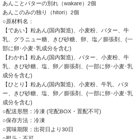
あんことバターの別れ（wakare）2個
あんこのみの独り（hitori）2個
○原材料名：
【であい】粒あん(国内製造)、小麦粉、バター、牛
乳、グラニュー糖、きび砂糖、卵、塩／膨張剤、(一
部に卵･小麦･乳成分を含む)
【わかれ】粒あん(国内製造)、バター、小麦粉、牛
乳、きび砂糖、塩、卵／膨張剤、(一部に卵･小麦･乳
成分を含む)
【ひとり】粒あん(国内製造)、小麦粉、牛乳、バタ
ー、きび砂糖、塩、卵／膨張剤、(一部に卵･小麦･乳
成分を含む)
○配送形態：冷凍 (宅配BOX・置配不可)
○保存方法：冷凍
○賞味期限：出荷日より30日
○熨斗：不可