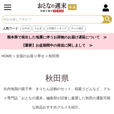
人気ワード
お中元
うなぎ
上半期ランキング
テレビ紹介
熊本県で発生した地震に伴うお荷物のお届け遅延について ≫
【重要】お盆期間中の発送に関しまして ≫
HOME
全国のお取り寄せ
秋田県
秋田県
比内地鶏の親子丼、きりたんぽ鍋のセット、稲庭うどんなど、グル
メ専門誌「おとなの週末」編集部が試食し厳選した秋田の通販可能
な絶品おすすめグルメを紹介。