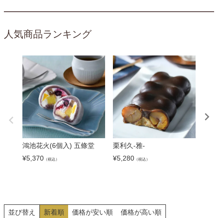
人気商品ランキング
鴻池花火(6個入) 五條堂
栗利久-雅-
餃子
餃子
¥
5,370
¥
5,280
（税込）
（税込）
¥
5,9
並び替え
新着順
価格が安い順
価格が高い順