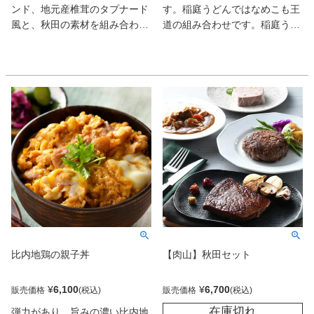
ンド、地元産椎茸のタプナード
す。稲庭うどんではなめこも王
風と、秋田の素材を組み合わせ
道の組み合わせです。稲庭うど
たセンスが抜群。秋田の魚醤
んが初めての方でも安心の「失
「しょっつる」 などの旨みを含
敗しないゆで方」をお付けして
んだオリーブオイルに漬け、芳
おります。340年以上の歴史を
醇な味わいと新食感で魅了す
持つ「手綯いの技」受け継い
る。おもてなしにも向く酒肴
だ、今の職人が丹精込めて作る
だ。
稲庭うどんをぜひご家庭でお楽
しみください。
比内地鶏の親子丼
【肉山】秋田セット
¥
6,100
¥
6,700
販売価格
販売価格
在庫切れ
弾力があり、旨みの濃い比内地