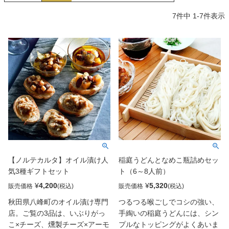
7
件中
1
-
7
件表示
【ノルテカルタ】オイル漬け人
稲庭うどんとなめこ瓶詰めセッ
気3種ギフトセット
ト（6～8人前）
¥
4,200
¥
5,320
販売価格
販売価格
秋田県八峰町のオイル漬け専門
つるつる喉ごしでコシの強い、
店。ご覧の3品は、いぶりがっ
手綯いの稲庭うどんには、シン
こ×チーズ、燻製チーズ×アーモ
プルなトッピングがよくあいま