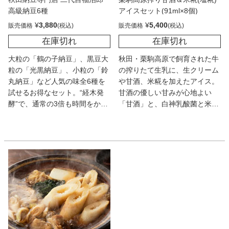
高級納豆6種
アイスセット(91ml×8個)
¥
3,880
¥
5,400
販売価格
販売価格
在庫切れ
在庫切れ
大粒の「鶴の子納豆」、黒豆大
秋田・栗駒高原で飼育された牛
粒の「光黒納豆」、小粒の「鈴
の搾りたて生乳に、生クリーム
丸納豆」など人気の味全6種を
や甘酒、米糀を加えたアイス。
試せるお得なセット。“経木発
甘酒の優しい甘みが心地よい
酵”で、通常の3倍も時間をかけ
「甘酒」と、白神乳酸菌と米糀
て熟成させているため、素朴で
が入ったさっぱり味の「米糀」
豆本来の味を堪能できる。塩や
の2種。保存料、安定剤、着色
オリーブオイルで食べても◎。
料は不使用なのでお子様にも
◎。