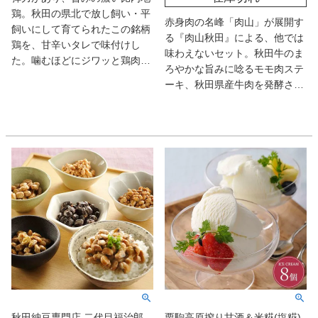
鶏。秋田の県北で放し飼い・平
赤身肉の名峰「肉山」が展開す
飼いにして育てられたこの銘柄
る『肉山秋田』による、他では
鶏を、甘辛いタレで味付けし
味わえないセット。秋田牛のま
た。噛むほどにジワッと鶏肉の
ろやかな旨みに唸るモモ肉ステ
旨みが広がり、溶き卵と絡めれ
ーキ、秋田県産牛肉を発酵させ
ば口福なハーモニー！ 実に深
た肉醤入りのハンバーグやカレ
い味わいの親子丼が楽しめる。
ー、濃厚パテと逸品揃い。調味
料に至るまで抜かりなき肉山ク
オリティをぜひ。
秋田納豆専門店 二代目福治郎
栗駒高原搾り甘酒＆米糀(塩糀)