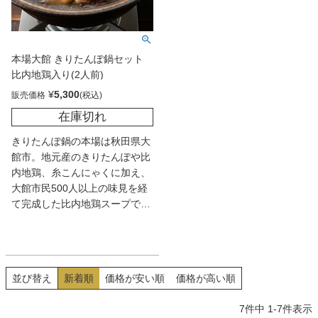
本場大館 きりたんぽ鍋セット
比内地鶏入り(2人前)
¥
5,300
販売価格
在庫切れ
きりたんぽ鍋の本場は秋田県大
館市。地元産のきりたんぽや比
内地鶏、糸こんにゃくに加え、
大館市民500人以上の味見を経
て完成した比内地鶏スープで作
る本場の味わい。スープが染み
込んだ肉厚のきりたんぽは、一
度食べたら忘れられない！
並び替え
新着順
価格が安い順
価格が高い順
7
件中
1
-
7
件表示