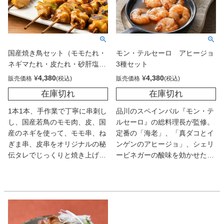
国産焼き鳥セット（モモたれ・
モン・テルセーロ アヒージョ
ネギマたれ・皮たれ・砂肝塩）
3種セット
合計20本
¥
4,380
¥
4,380
販売価格
販売価格
在庫切れ
在庫切れ
1本1本、手作業で丁寧に串刺し
品川のスペインバル『モン・テ
し、国産若鳥のモモ肉、皮、国
ルセーロ』の総料理長が監修。
産のネギを使って、モモ串、ね
定番の「海老」、「真ダコとイ
ぎま串、皮串をオリジナルの秘
ンゲンのアヒージョ」、シェリ
伝タレでじっくりと焼き上げ、
ービネガーの酸味を効かせた
砂肝串は、徳島の海で獲れた塩
「すな肝と根菜」の3種で、ど
と黒コショウで焼き上げまし
れもダイナミックな素材感とニ
た。
ンニクの香りが鮮烈。