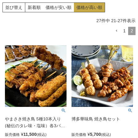
並び替え
新着順
価格が安い順
価格が高い順
27
件中
21
-
27
件表示
1
2
やまさき焼き鳥 5種10本入り
博多華味鳥 焼き鳥セット
(秘伝のタレ味・塩味）各3パッ
ク 大容量60本入り
¥
11,500
¥
5,700
販売価格
販売価格