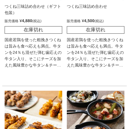
つくね三味詰め合わせ（ギフト
つくね三味詰め合わせ
包装）
¥
4,880
¥
4,500
販売価格
販売価格
在庫切れ
在庫切れ
国産若鶏を使った粗挽きつくね
国産若鶏を使った粗挽きつくね
は旨みも食べ応えも満点。牛タ
は旨みも食べ応えも満点。牛タ
ンを24％も混ぜた弾む歯応えの
ンを24％も混ぜた弾む歯応えの
牛タン入り、そこにチーズを加
牛タン入り、そこにチーズを加
えた風味豊かな牛タン＆チーズ
えた風味豊かな牛タン＆チーズ
入り、コリコリ食感が楽しい鶏
入り、コリコリ食感が楽しい鶏
軟骨入りの3種30本。乾杯が止
軟骨入りの3種30本。乾杯が止
まらない。
まらない。