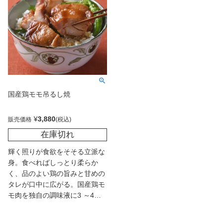
国産鶏モモ吊るし焼
¥
3,880
販売価格
在庫切れ
輝く照りが食欲をそそる立派な
身。食べればしっとり柔らか
く、品のよい鶏の旨みと甘めの
タレが口中に広がる。国産鶏モ
モ肉を独自の調味液に3 ～4日
漬け込み、和食料理人が1本1本
釜に吊るして焼いた逸品だ。つ