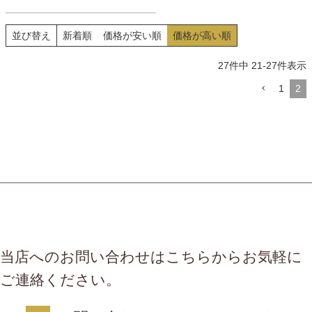
まみにも最高だが、ご飯にのせ
て追いダレするとハマる旨さ。
並び替え
新着順
価格が安い順
価格が高い順
箸が止まらない！
27
件中
21
-
27
件表示
1
2
当店へのお問い合わせはこちらからお気軽に
ご連絡ください。