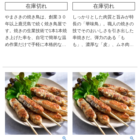
在庫切れ
在庫切れ
やまさきの焼き鳥は、創業３０
しっかりとした肉質と旨みが特
年以上鹿児島で続く焼き鳥屋で
長の「華味鳥」。職人の焼きの
す。焼きの生業技術で1本1本焼
技でそのおいしさを引き出した
き上げた串を、自宅で簡単な温
串焼きだ。弾力のある「も
め作業だけで手軽に本格的な焼
も」、濃厚な「皮」、ムネ肉使
き鳥を味わえるだけでなく、お
用の「つくね」、上品な味わい
弁当や夕飯のおかずの一品とし
の「とりトロ」の4種が揃い、
てのちょうどいい手軽さも喜ば
食べ比べも楽しい。レンチンで
れる焼き鳥食べ比べセットで
味わえるのに本格派！
す。味にもこだわり、鶏肉は全
て国産肉を、タレは鹿児島醤油
ベースで甘辛さが後引く秘伝ダ
レを使用しています。塩味に
は、シンプルに海洋深層水（甑
島取水）とブラックペッパーの
みで味付けし、素材の旨味を引
き立てています。