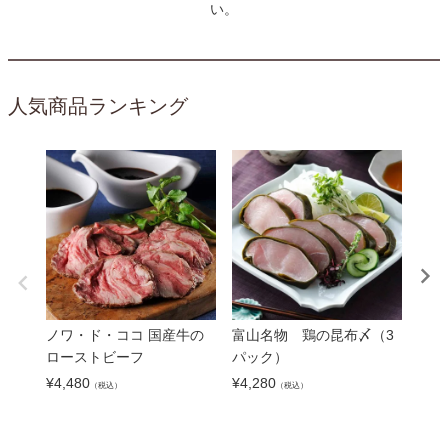
い。
人気商品ランキング
ノワ・ド・ココ 国産牛の
富山名物 鶏の昆布〆（3
将泰
ローストビーフ
パック）
個セ
¥
4,480
¥
4,280
¥
5,0
（税込）
（税込）