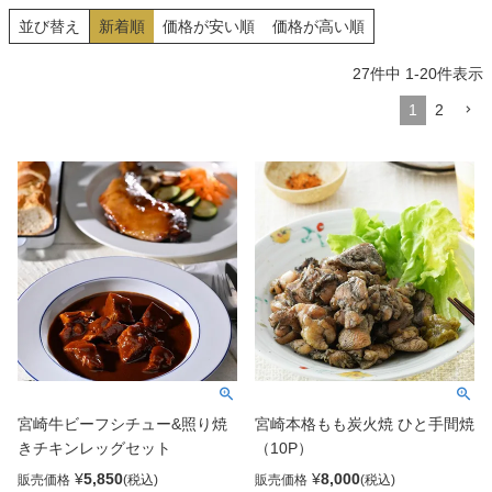
並び替え
新着順
価格が安い順
価格が高い順
27
件中
1
-
20
件表示
1
2
宮崎牛ビーフシチュー&照り焼
宮崎本格もも炭火焼 ひと手間焼
きチキンレッグセット
（10P）
¥
5,850
¥
8,000
販売価格
販売価格