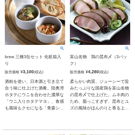
brew 三種3缶セット 化粧箱入
富山名物 鶏の昆布〆（3パッ
り
ク）
¥
3,100
¥
4,280
販売価格
販売価格
酒粕を使い、日本酒と引き立て
柔らかい肉質、ジューシーで旨
合う味に仕上げた酒肴。陸奥湾
みたっぷりな国産鶏を富山名物
ホタテにウニを合わせた濃厚な
の昆布〆で仕上げた。ムネ肉の
「ウニ入りホタテマヨ」、食感
ため、脂っこすぎず、昆布とユ
も風味もクセになる「青森シャ
ズの風味がほんのりと香る上品
モロックのアヒージョ」。さっ
な味わいだ。薄くスライスして
ぱり「いわしの和風マリネ」は
おろしショウガやポン酢で頂き
〆の一品向き。
たい。