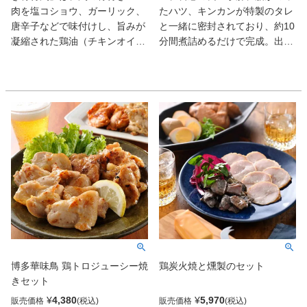
肉を塩コショウ、ガーリック、
たハツ、キンカンが特製のタレ
唐辛子などで味付けし、旨みが
と一緒に密封されており、約10
凝縮された鶏油（チキンオイ
分間煮詰めるだけで完成。出来
ル）でじっくりと揚げ焼きにし
たての照りの良さと香ばしさ、
たもの。ピリッとスパイシーな
濃厚な甘辛さを感じ、臭みはま
味わいで、皮はパリッと身はふ
ったくなし。ご飯のお供はもち
っくら。
ろん、酒の肴にも最適だ。
博多華味鳥 鶏トロジューシー焼
鶏炭火焼と燻製のセット
きセット
¥
4,380
¥
5,970
販売価格
販売価格