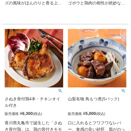
ズの風味がほんのりと香る上品
ゴボウと鶏肉の相性が絶妙な
な味わいだ。薄くスライスして
「国産鶏の八幡巻」、噛むほど
おろしショウガやポン酢で頂き
に旨みがにじみ出る「国産鶏の
たい。
佃煮」は、お酒を選ばない万能
のアテ。
さぬき骨付鶏4本・チキンオイ
山梨名物 鳥もつ煮(5パック)
ル付き
¥
6,300
¥
5,000
販売価格
販売価格
香川県丸亀市で誕生した「さぬ
口に入れるとフワフワなレバ
き骨付鶏」は、鶏の骨付きモモ
ー、食感の良い砂肝、脂がのっ