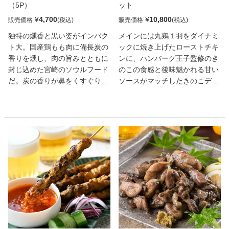
（5P）
ット
¥
4,700
¥
10,800
販売価格
販売価格
独特の燻香と黒い姿がインパク
メインには丸鶏１羽をダイナミ
ト大。国産鶏もも肉に備長炭の
ックに焼き上げたローストチキ
香りを燻し、肉の旨みとともに
ンに、ハンバーグ王子監修のき
封じ込めた宮崎のソウルフード
のこの食感と後味魅かれる甘い
だ。炭の香りが鼻をくすぐり、
ソースがマッチしたきのこデミ
口に運ぶと、そのスモーキーさ
グラスソースのハンバーグピ
と噛むほどに満ちる鶏肉の旨み
ザ、料理研究家 新田増穂氏監修
が交錯！老舗食肉卸＆精肉店の
のやさしい味わいに仕上げた豚
貫禄の味を堪能あれ。
肩ロースのあっさりカスレを詰
め合わせました。