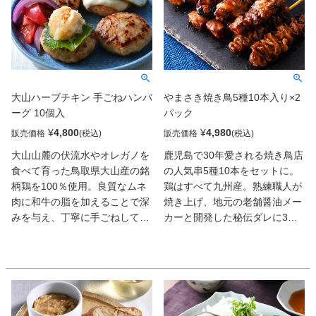
上げた絶妙の味付けです。
大山ハーブチキン 手ごねハンバ
やまさき焼き鳥5種10本入り×2
ーグ 10個入
パック
¥
4,800
¥
4,980
販売価格
販売価格
大山山麓の伏流水やオレガノを
鹿児島で30年愛される焼き鳥店
食べて育った鳥取県大山産の銘
の人気串5種10本をセットに。
柄鶏を100％使用。良質なムネ
鶏はすべて九州産。熟練職人が
肉に和牛の脂を加えることで深
焼き上げ、地元の老舗醤油メー
みを与え、丁寧に手ごねしてい
カーと開発した秘伝ダレに3度
る。ゆえに、鶏肉特有のパサつ
漬けすることで、奥深い味わい
きもなく、軽やかだがジューシ
に仕立てている。焼きの香ばし
ー。上品な旨みと、しっとりと
さも感じられ、ビールと相性抜
した口当たりがたまらない!
群!