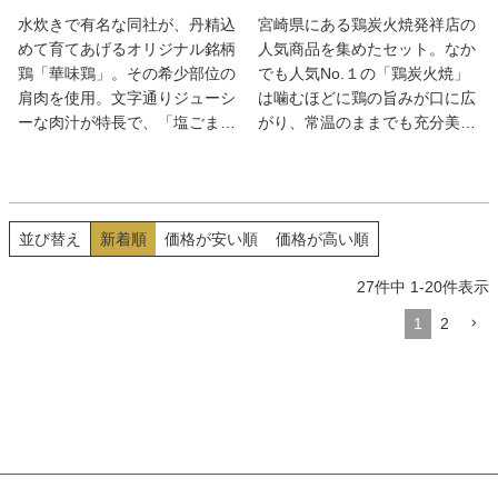
水炊きで有名な同社が、丹精込
宮崎県にある鶏炭火焼発祥店の
めて育てあげるオリジナル銘柄
人気商品を集めたセット。なか
鶏「華味鶏」。その希少部位の
でも人気No.１の「鶏炭火焼」
肩肉を使用。文字通りジューシ
は噛むほどに鶏の旨みが口に広
ーな肉汁が特長で、「塩ごま油
がり、常温のままでも充分美味
にんにく」、「旨辛味噌」とい
しく頂ける。和風ソースで仕込
ったパワフルな味付けともマッ
み、黄金色に燻した「鶏いぶし
チ。何ともクセになる美味しさ
手羽」や鶏ムネ肉で作った「う
だ。
まうまチキンロール」も絶品
並び替え
新着順
価格が安い順
価格が高い順
だ。
27
件中
1
-
20
件表示
1
2