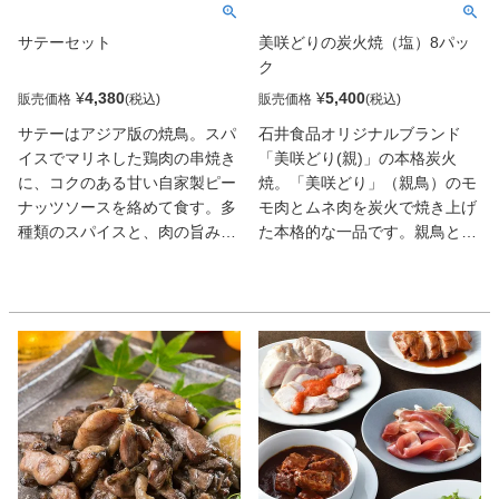
サテーセット
美咲どりの炭火焼（塩）8パッ
ク
¥
4,380
¥
5,400
販売価格
販売価格
サテーはアジア版の焼鳥。スパ
石井食品オリジナルブランド
イスでマリネした鶏肉の串焼き
「美咲どり(親)」の本格炭火
に、コクのある甘い自家製ピー
焼。「美咲どり」（親鳥）のモ
ナッツソースを絡めて食す。多
モ肉とムネ肉を炭火で焼き上げ
種類のスパイスと、肉の旨みや
た本格的な一品です。親鳥とい
交錯する複雑な香り、甘やかな
えば旨味が強く鶏本来の味が堪
味わいは、まさにマレーシア流
能できますが、食感が固く敬遠
だ。マレーシア人シェフが作る
されがちな食材でもあります。
故郷の味をどうぞ。
鶏本来の味わいは残しつつ適度
な歯ごたえで柔らかく仕上がる
ような製法で加工しました。炭
焼きの香ばしさと塩こしょうで
美咲どりの旨味を最大限に引き
上げた絶妙の味付けです。