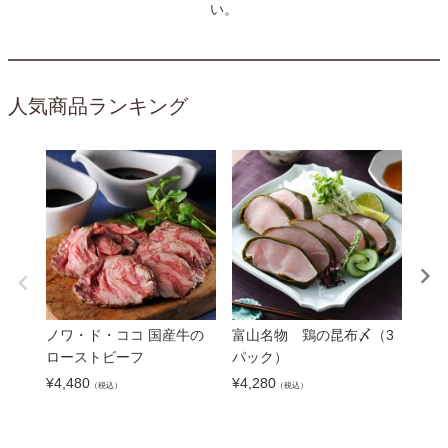
い。
人気商品ランキング
ノワ・ド・ココ 国産牛の
富山名物 鶏の昆布〆（3
将泰
ローストビーフ
パック）
個セ
¥
4,480
¥
4,280
¥
5,0
（税込）
（税込）