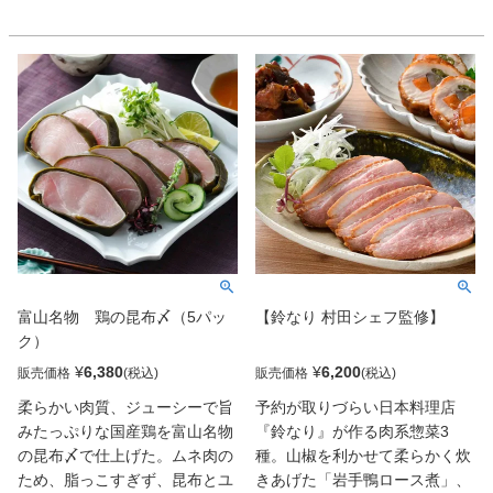
ルな香味によってぐんと膨ら
ば口福なハーモニー！ 実に深
み、身はしっとり絶品だ。
い味わいの親子丼が楽しめる。
富山名物 鶏の昆布〆（5パッ
【鈴なり 村田シェフ監修】
ク）
¥
6,380
¥
6,200
販売価格
販売価格
柔らかい肉質、ジューシーで旨
予約が取りづらい日本料理店
みたっぷりな国産鶏を富山名物
『鈴なり』が作る肉系惣菜3
の昆布〆で仕上げた。ムネ肉の
種。山椒を利かせて柔らかく炊
ため、脂っこすぎず、昆布とユ
きあげた「岩手鴨ロース煮」、