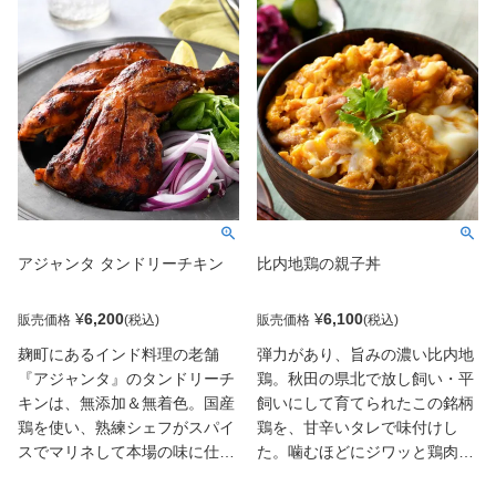
アジャンタ タンドリーチキン
比内地鶏の親子丼
¥
6,200
¥
6,100
販売価格
販売価格
麹町にあるインド料理の老舗
弾力があり、旨みの濃い比内地
『アジャンタ』のタンドリーチ
鶏。秋田の県北で放し飼い・平
キンは、無添加＆無着色。国産
飼いにして育てられたこの銘柄
鶏を使い、熟練シェフがスパイ
鶏を、甘辛いタレで味付けし
スでマリネして本場の味に仕上
た。噛むほどにジワッと鶏肉の
げている。鶏肉の滋味がパワフ
旨みが広がり、溶き卵と絡めれ