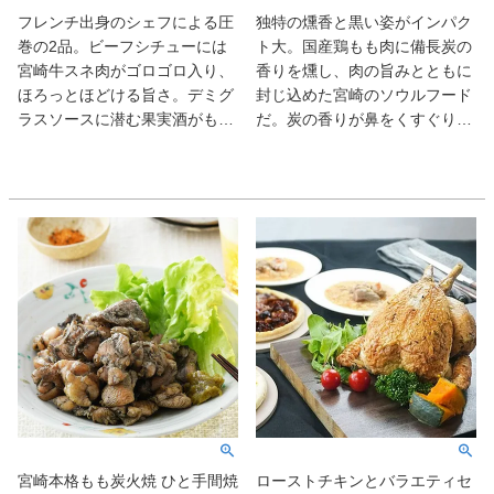
フレンチ出身のシェフによる圧
独特の燻香と黒い姿がインパク
巻の2品。ビーフシチューには
ト大。国産鶏もも肉に備長炭の
宮崎牛スネ肉がゴロゴロ入り、
香りを燻し、肉の旨みとともに
ほろっとほどける旨さ。デミグ
封じ込めた宮崎のソウルフード
ラスソースに潜む果実酒がもた
だ。炭の香りが鼻をくすぐり、
らす芳醇な余韻まで完璧だ。チ
口に運ぶと、そのスモーキーさ
キンレッグは宮崎県産若鳥をじ
と噛むほどに満ちる鶏肉の旨み
っくりローストしたもの。醤油
が交錯！老舗食肉卸＆精肉店の
仕立ての品のよい甘さとジュー
貫禄の味を堪能あれ。
シーさに唸る。
宮崎本格もも炭火焼 ひと手間焼
ローストチキンとバラエティセ