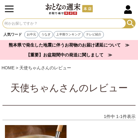
人気ワード
お中元
うなぎ
上半期ランキング
テレビ紹介
熊本県で発生した地震に伴うお荷物のお届け遅延について ≫
【重要】お盆期間中の発送に関しまして ≫
HOME
天使ちゃんさんのレビュー
天使ちゃんさんのレビュー
1
件中
1
-
1
件表示