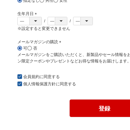
指定なし
男性
女性
生年月日
(
必
※設定すると変更できません
須
)
メールマガジンの購読
可
否
(
メールマガジンをご購読いただくと、新製品やセール情報を
必
ン限定クーポンやプレゼントなどお得な情報をお届けします
須
)
会員規約
に同意する
個人情報保護方針
に同意する
登録