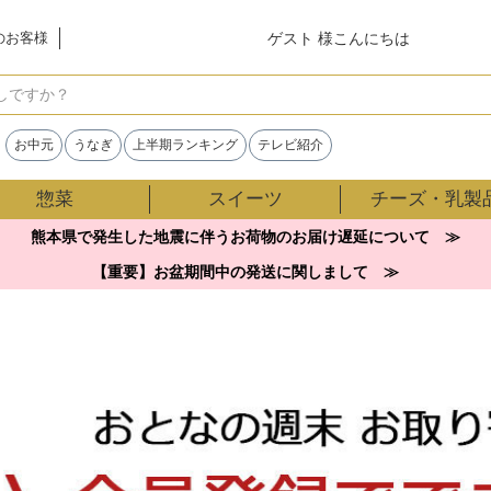
ゲスト 様こんにちは
のお客様
検索
お中元
うなぎ
上半期ランキング
テレビ紹介
惣菜
スイーツ
チーズ・乳製
熊本県で発生した地震に伴うお荷物のお届け遅延について ≫
【重要】お盆期間中の発送に関しまして ≫