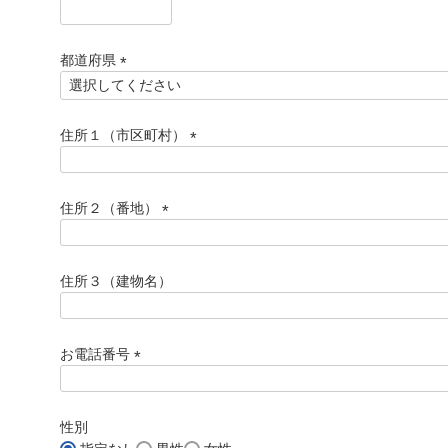
)
(
必
須
都道府県
)
(
必
須
住所１（市区町村）
)
(
必
須
住所２（番地）
)
(
必
須
住所３（建物名）
)
お電話番号
(
必
須
性別
)