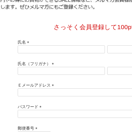
さっそく会員登録して100p
氏名
(
必
須
氏名（フリガナ）
)
(
必
須
Ｅメールアドレス
)
(
必
須
パスワード
)
(
必
須
郵便番号