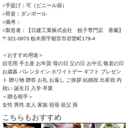
○手提げ：可（ビニール袋）
○荷姿：ダンボール
○備考：
○製造者：【日建工業株式会社 餃子専門店 香蘭】
〒321-0973 栃木県宇都宮市岩曽町179-4
＜おすすめ用途＞
自宅用 手土産 お年賀 母の日 父の日 お中元 敬老の日
お歳暮 バレンタイン ホワイトデー ギフト プレゼン
ト 贈り物 贈答 お礼 お返し ご挨拶 結婚祝 出産祝 内
祝い 誕生日 入学 卒業
＜贈る相手＞
女性 男性 友人 家族 祖母 祖父 孫
こちらもおすすめ