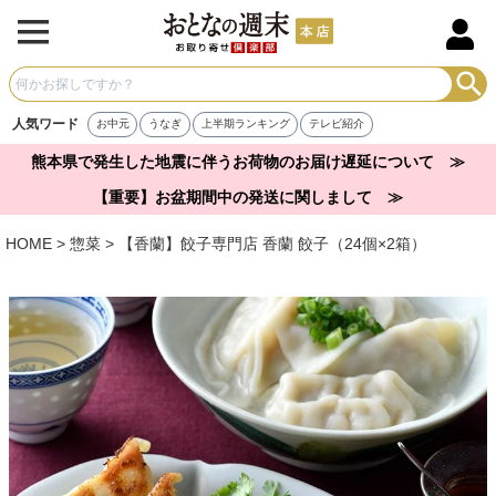
人気ワード
お中元
うなぎ
上半期ランキング
テレビ紹介
熊本県で発生した地震に伴うお荷物のお届け遅延について ≫
【重要】お盆期間中の発送に関しまして ≫
HOME
惣菜
【香蘭】餃子専門店 香蘭 餃子（24個×2箱）