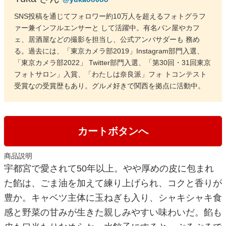
SNS投稿を通じてフォロワー約10万人を超えるフォトグラフ
ァー兼インフルエンサーと して活躍中。有名パン屋やカフ
ェ、居酒屋などの撮影を担当し、公式アンバサダーも 務め
る。過去には、「東京カメラ部2019」Instagram部門入選、
「東京カメラ部2022」 Twitter部門入選、「第30回・31回東京
フォトサロン」入賞、「わたしは奈良派」フォ トコンテスト
受賞なの受賞歴もあり。グルメ好きで関西を拠点に活動中。
カートボタンへ
商品説明
宇都宮で愛されて50年以上。やや厚めの皮に包まれ
た餡は、ごま油を加えて練り上げられ、コクと香りが
豊か。キャベツ主体に玉ねぎも入り、シャキシャキ食
感と野菜の甘みが生きた親しみやすい味わいだ。餡も