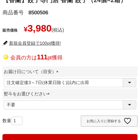
【香蘭】餃子専門店 香蘭 餃子（24個×2箱）
商品番号
8500506
3,980
¥
販売価格
新規会員登録で100pt獲得!
111
会員の方は
pt獲得
お届け日について（目安）
(
必
熨斗をお選びください
須
)
(
必
須
お気に入りに登録する
)