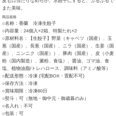
皮も口当たりなめらか。水餃子にすると、ぷるぷるで
また美味。
商品規格
○名称：香蘭 冷凍生餃子
○内容量：24個入×2箱、特製たれ×2
○原材料名：【生餃子】野菜（キャベツ（国産）、玉
葱（国産）、長葱（国産）、ニラ（国産）、生姜（国
産）、ニンニク（国産））、豚肉（国産）、皮（小麦
粉（国内製造）、澱粉、食塩）、醤油、ゴマ油、食
塩、植物油脂/トレハロース、調味料（アミノ酸等）
○配送形態：冷凍 (宅配BOX・置配不可)
○保存方法：冷凍
○賞味期限：冷凍60日
○熨斗：可（無地・御中元・御歳暮のみ）
○名入れ：不可
○包装：可