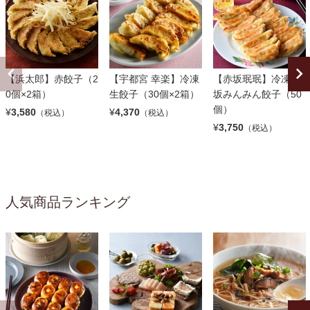
【浜太郎】赤餃子（2
【宇都宮 幸楽】冷凍
【赤坂珉珉】冷凍赤
0個×2箱）
生餃子（30個×2箱）
坂みんみん餃子（50
個）
¥
3,580
¥
4,370
（税込）
（税込）
¥
3,750
（税込）
人気商品ランキング