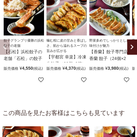
餃子グランプリ優勝の浜松
噛む程に皮の甘みと香ばし
野菜多めでしっかりとした
豚
餃子の老舗
さ、餡から溢れるスープの
味付けが魅力
濃
旨みが広がる
【石松】浜松餃子の
【香蘭】餃子専門店
【
【宇都宮 幸楽】冷凍
老舗「石松」の餃子
香蘭 餃子（24個×2
（
生餃子（30個×2箱）
（20個×3袋）
箱）
¥
4,550
¥
4,370
¥
3,980
販売価格
販売価格
販売価格
販
この商品を見たお客様はこちらも見ています