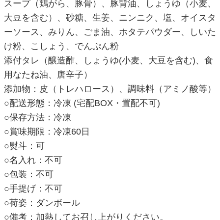
スープ（鶏がら、豚骨）、豚背油、しょうゆ（小麦、
大豆を含む）、砂糖、生姜、ニンニク、塩、オイスタ
ーソース、みりん、ごま油、ホタテパウダー、しいた
け粉、こしょう、でんぷん粉
添付タレ（醸造酢、しょうゆ(小麦、大豆を含む)、食
用なたね油、唐辛子）
添加物：皮（トレハロース）、調味料（アミノ酸等）
○配送形態：冷凍 (宅配BOX・置配不可)
○保存方法：冷凍
○賞味期限：冷凍60日
○熨斗：可
○名入れ：不可
○包装：不可
○手提げ：不可
○荷姿：ダンボール
○備考：加熱してお召し上がりください。