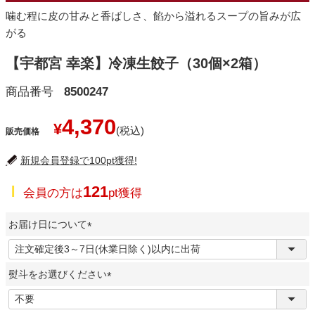
噛む程に皮の甘みと香ばしさ、餡から溢れるスープの旨みが広
がる
【宇都宮 幸楽】冷凍生餃子（30個×2箱）
商品番号
8500247
4,370
¥
販売価格
新規会員登録で100pt獲得!
121
会員の方は
pt獲得
お届け日について
(
必
熨斗をお選びください
須
)
(
必