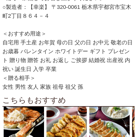
○製造者：【幸楽】 〒320-0061 栃木県宇都宮市宝木
町2丁目８６４－４
＜おすすめ用途＞
自宅用 手土産 お年賀 母の日 父の日 お中元 敬老の日
お歳暮 バレンタイン ホワイトデー ギフト プレゼン
ト 贈り物 贈答 お礼 お返し ご挨拶 結婚祝 出産祝 内
祝い 誕生日 入学 卒業
＜贈る相手＞
女性 男性 友人 家族 祖母 祖父 孫
こちらもおすすめ