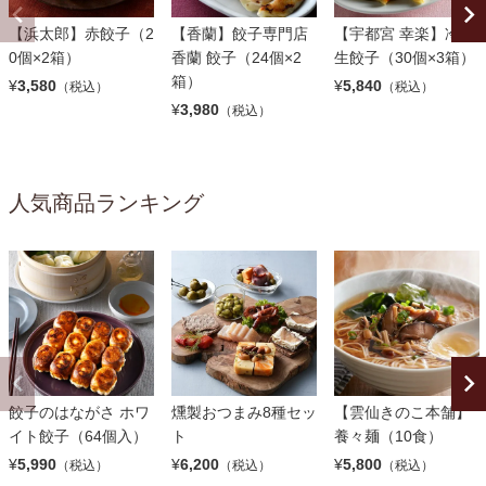
【浜太郎】赤餃子（2
【香蘭】餃子専門店
【宇都宮 幸楽】冷凍
0個×2箱）
香蘭 餃子（24個×2
生餃子（30個×3箱）
箱）
¥
3,580
¥
5,840
（税込）
（税込）
¥
3,980
（税込）
人気商品ランキング
餃子のはながさ ホワ
燻製おつまみ8種セッ
【雲仙きのこ本舗】
イト餃子（64個入）
ト
養々麺（10食）
¥
5,990
¥
6,200
¥
5,800
（税込）
（税込）
（税込）