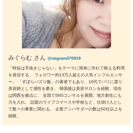
みぐらむ さん
@migram370919
「時短は手抜きじゃない」をテーマに簡単に作れて映える料理
を発信する、 フォロワー約13万人超えの人気インフルエンサ
ー。 「ずぼらバズり飯」の著者でもあり、10代でパリに渡り
美容師として感性を磨き、 帰国後は美容サロンを経験。現在
は関西を拠点に、 全国でSNSコンサルを展開。地方創生にも
力を入れ、 話題のライブコマースや学校など、仕掛け人とし
て数々の事業に関わる。 企業アンバサダーの数は50社以上を
経験。