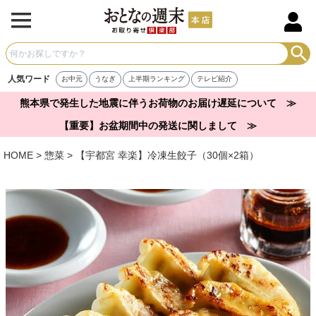
人気ワード
お中元
うなぎ
上半期ランキング
テレビ紹介
熊本県で発生した地震に伴うお荷物のお届け遅延について ≫
【重要】お盆期間中の発送に関しまして ≫
HOME
惣菜
【宇都宮 幸楽】冷凍生餃子（30個×2箱）