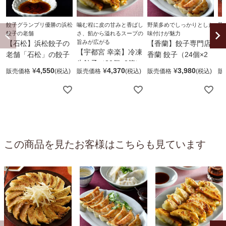
餃子グランプリ優勝の浜松
噛む程に皮の甘みと香ばし
野菜多めでしっかりとした
豚
餃子の老舗
さ、餡から溢れるスープの
味付けが魅力
濃
旨みが広がる
【石松】浜松餃子の
【香蘭】餃子専門店
【
【宇都宮 幸楽】冷凍
老舗「石松」の餃子
香蘭 餃子（24個×2
（
生餃子（30個×2箱）
（20個×3袋）
箱）
¥
4,550
¥
4,370
¥
3,980
販売価格
販売価格
販売価格
販
この商品を見たお客様はこちらも見ています