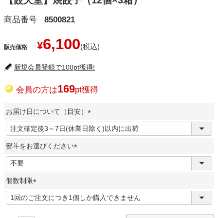
【餃天堂】焼餃子（12個×3箱）
商品番号
8500821
6,100
¥
販売価格
新規会員登録で100pt獲得!
169
会員の方は
pt獲得
お届け日について（目安）
(
必
熨斗をお選びください
須
)
(
必
個数制限
須
)
(
必
須