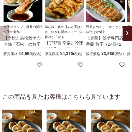
餃子グランプリ優勝の浜松
噛む程に皮の甘みと香ばし
野菜多めでしっかりとした
豚
餃子の老舗
さ、餡から溢れるスープの
味付けが魅力
濃
旨みが広がる
【石松】浜松餃子の
【香蘭】餃子専門店
【
【宇都宮 幸楽】冷凍
老舗「石松」の餃子
香蘭 餃子（24個×2
（
生餃子（30個×2箱）
（20個×3袋）
箱）
¥
4,550
¥
4,370
¥
3,980
販売価格
販売価格
販売価格
販
この商品を見たお客様はこちらも見ています