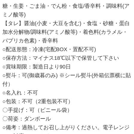
糖・生姜・ごま油・でん粉・食塩/香辛料・調味料(ア
ミノ酸等)
【タレ】醤油(小麦・大豆を含む)・食塩・砂糖・蛋白
加水分解物/調味料(アミノ酸等)・着色料(カラメル・
パプリカ色素)・香辛料
○配送形態：冷凍(宅配BOX・置配不可)
○保存方法：マイナス18℃以下で保管して下さい
○賞味期限：製造日より90日
○熨斗：可(御歳暮のみ) ※シール熨斗(外箱伝票横に貼
付）
○名入れ：不可
○包装：不可（2重包装不可）
〇手提げ：可（ビニール袋）
〇荷姿：ダンボール
○備考：過熱してお召し上がりください。電子レンジ