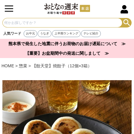
人気ワード
お中元
うなぎ
上半期ランキング
テレビ紹介
熊本県で発生した地震に伴うお荷物のお届け遅延について ≫
【重要】お盆期間中の発送に関しまして ≫
HOME
惣菜
【餃天堂】焼餃子（12個×3箱）