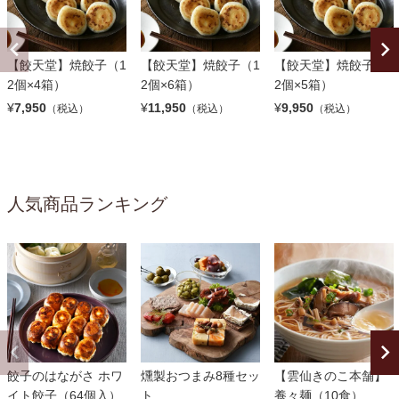
【餃天堂】焼餃子（1
【餃天堂】焼餃子（1
【餃天堂】焼餃子（1
2個×4箱）
2個×6箱）
2個×5箱）
¥
7,950
¥
11,950
¥
9,950
（税込）
（税込）
（税込）
人気商品ランキング
餃子のはながさ ホワ
燻製おつまみ8種セッ
【雲仙きのこ本舗】
イト餃子（64個入）
ト
養々麺（10食）