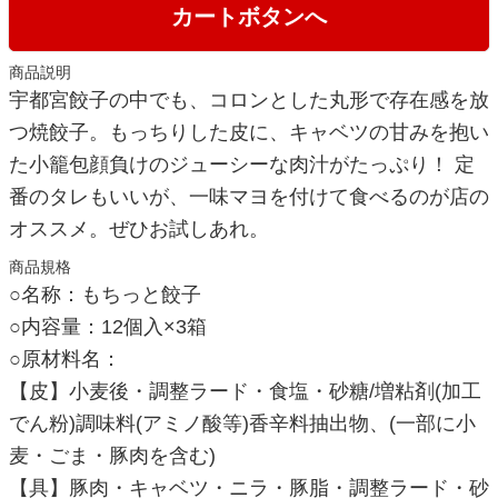
カートボタンへ
商品説明
宇都宮餃子の中でも、コロンとした丸形で存在感を放
つ焼餃子。もっちりした皮に、キャベツの甘みを抱い
た小籠包顔負けのジューシーな肉汁がたっぷり！ 定
番のタレもいいが、一味マヨを付けて食べるのが店の
オススメ。ぜひお試しあれ。
商品規格
○名称：もちっと餃子
○内容量：12個入×3箱
○原材料名：
【皮】小麦後・調整ラード・食塩・砂糖/増粘剤(加工
でん粉)調味料(アミノ酸等)香辛料抽出物、(一部に小
麦・ごま・豚肉を含む)
【具】豚肉・キャベツ・ニラ・豚脂・調整ラード・砂