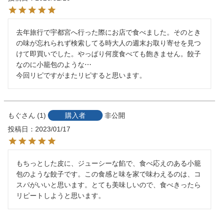
去年旅行で宇都宮へ行った際にお店で食べました。そのとき
の味が忘れられず検索してる時大人の週末お取り寄せを見つ
けて即買いでした。やっぱり何度食べても飽きません。餃子
なのに小籠包のような⋯

今回リピですがまたリピすると思います。
もぐ
1
購入者
非公開
投稿日
2023/01/17
もちっとした皮に、ジューシーな餡で、食べ応えのある小籠
包のような餃子です。この食感と味を家で味わえるのは、コ
スパがいいと思います。とても美味しいので、食べきったら
リピートしようと思います。