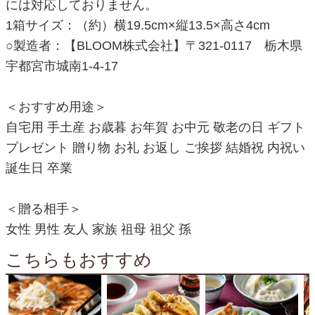
には対応しておりません。
1箱サイズ：（約）横19.5cm×縦13.5×高さ4cm
○製造者：【BLOOM株式会社】〒321-0117 栃木県
宇都宮市城南1-4-17
＜おすすめ用途＞
自宅用 手土産 お歳暮 お年賀 お中元 敬老の日 ギフト
プレゼント 贈り物 お礼 お返し ご挨拶 結婚祝 内祝い
誕生日 卒業
＜贈る相手＞
女性 男性 友人 家族 祖母 祖父 孫
こちらもおすすめ