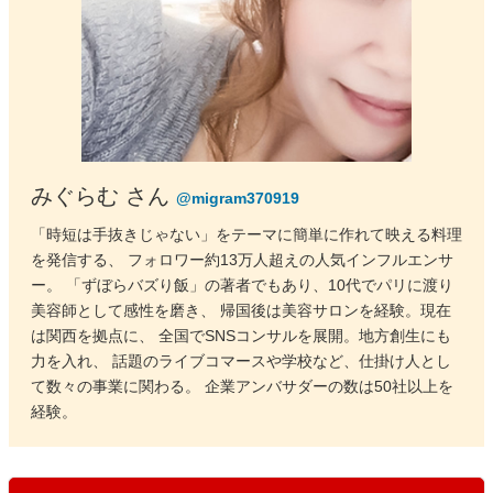
みぐらむ さん
@migram370919
「時短は手抜きじゃない」をテーマに簡単に作れて映える料理
を発信する、 フォロワー約13万人超えの人気インフルエンサ
ー。 「ずぼらバズり飯」の著者でもあり、10代でパリに渡り
美容師として感性を磨き、 帰国後は美容サロンを経験。現在
は関西を拠点に、 全国でSNSコンサルを展開。地方創生にも
力を入れ、 話題のライブコマースや学校など、仕掛け人とし
て数々の事業に関わる。 企業アンバサダーの数は50社以上を
経験。