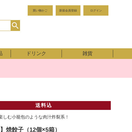
買い物かご
新規会員登録
ログイン
品
ドリンク
雑貨
送料込
楽しむ小籠包のような肉汁炸裂系！
】焼餃子（12個×5箱）