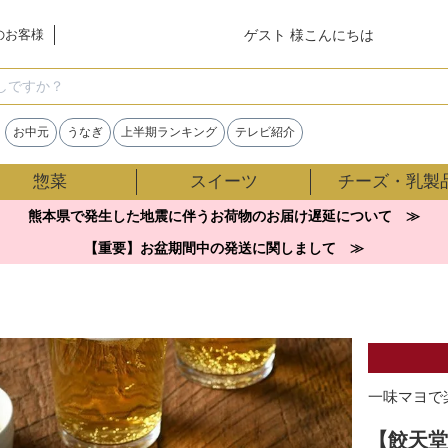
ゲスト 様こんにちは
のお客様
検索
お中元
うなぎ
上半期ランキング
テレビ紹介
惣菜
スイーツ
チーズ・乳製
熊本県で発生した地震に伴うお荷物のお届け遅延について ≫
【重要】お盆期間中の発送に関しまして ≫
一味マヨで
【餃天堂