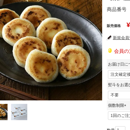
商品番号
¥
販売価格
新規会員登
会員の
お届け日に
熨斗をお選
個数制限
(
必
須