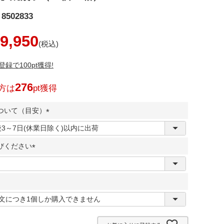
8502833
9,950
録で100pt獲得!
276
方は
pt獲得
ついて（目安）
(
必
びください
須
)
(
必
須
)