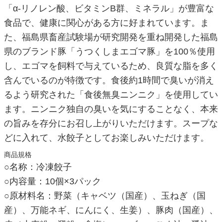
「α-リノレン酸、ビタミンB群、ミネラル」が豊富な
食品で、健康に関心がある方に好まれています。ま
た、福島県畜産試験場が研究開発を重ね開発した福島
県のブランド豚「うつくしまエゴマ豚」を100％使用
し、エゴマを飼料で与えているため、良質な脂を多く
含んでいるのが特徴です。食後約1時間で臭いが消え
るよう研究された「食後無臭ニンニク」を使用してい
ます。ニンニク独自の臭いを気にすることなく、本来
の旨みを存分にお召し上がりいただけます。スープな
どに入れて、水餃子としてお楽しみいただけます。
商品規格
○名称：冷凍餃子
○内容量：10個×3パック
○原材料名：野菜（キャベツ（国産）、玉ねぎ（国
産）、万能ネギ、にんにく、生姜）、豚肉（国産）、