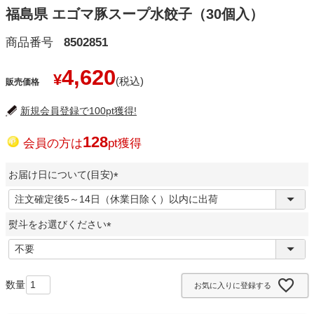
福島県 エゴマ豚スープ水餃子（30個入）
商品番号
8502851
4,620
¥
販売価格
新規会員登録で100pt獲得!
128
会員の方は
pt獲得
お届け日について(目安)
(
必
熨斗をお選びください
須
)
(
必
須
お気に入りに登録する
)