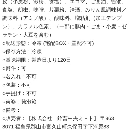
皮（小麦粉、澱粉、食塩）、エゴマ、ごま油、醤油、
食塩、胡椒、味噌、片栗粉、清酒、みりん風調味料／
調味料（アミノ酸）、酸味料、増粘剤（加工デンプ
ン）、カラメル色素、（一部に豚肉・ごま・小麦・ゼ
ラチン・大豆を含む）
○配送形態：冷凍 (宅配BOX・置配不可)
○保存方法：冷凍
○賞味期限：製造日より120日
○熨斗：可
○名入れ：不可
○包装：不可
○手提げ：不可
○荷姿：発泡箱
○備考：
○販売者：【株式会社 鈴畜中央ミ－ト】 〒963-
8071 福島県郡山市富久山町久保田字下河原83