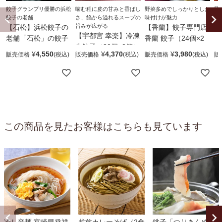
餃子グランプリ優勝の浜松
噛む程に皮の甘みと香ばし
野菜多めでしっかりとした
豚
餃子の老舗
さ、餡から溢れるスープの
味付けが魅力
濃
旨みが広がる
【石松】浜松餃子の
【香蘭】餃子専門店
【
【宇都宮 幸楽】冷凍
老舗「石松」の餃子
香蘭 餃子（24個×2
（
生餃子（30個×2箱）
（20個×3袋）
箱）
¥
4,550
¥
4,370
¥
3,980
販売価格
販売価格
販売価格
販
この商品を見たお客様はこちらも見ています
冷し辛麺 宮崎県発祥
越前カレーそば（2食
銚子「つりきんめ」