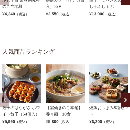
のご当地麺
入）×2P
しゃぶしゃぶ
¥
4,240
¥
2,550
¥
13,900
（税込）
（税込）
（税込）
人気商品ランキング
餃子のはながさ ホワ
【雲仙きのこ本舗】
燻製おつまみ8種セッ
イト餃子（64個入）
養々麺（10食）
ト
¥
5,990
¥
5,800
¥
6,200
（税込）
（税込）
（税込）