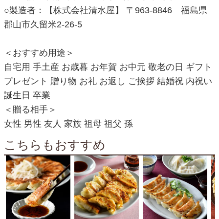
○製造者：【株式会社清水屋】 〒963-8846 福島県
郡山市久留米2-26-5
＜おすすめ用途＞
自宅用 手土産 お歳暮 お年賀 お中元 敬老の日 ギフト
プレゼント 贈り物 お礼 お返し ご挨拶 結婚祝 内祝い
誕生日 卒業
＜贈る相手＞
女性 男性 友人 家族 祖母 祖父 孫
こちらもおすすめ