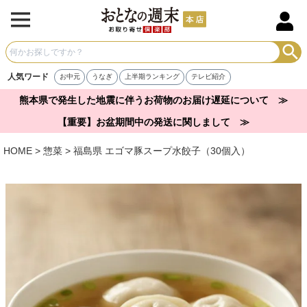
人気ワード
お中元
うなぎ
上半期ランキング
テレビ紹介
熊本県で発生した地震に伴うお荷物のお届け遅延について ≫
【重要】お盆期間中の発送に関しまして ≫
HOME
惣菜
福島県 エゴマ豚スープ水餃子（30個入）