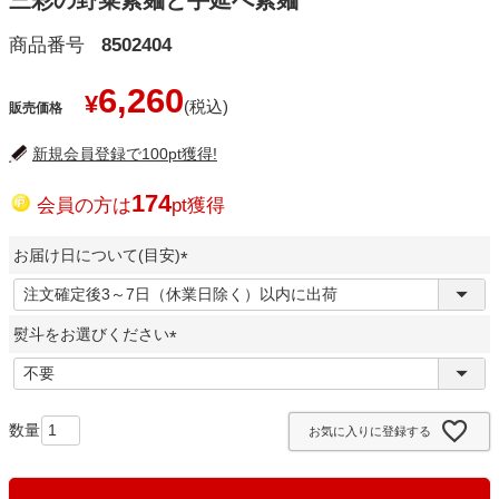
三彩の野菜素麺と手延べ素麺
商品番号
8502404
6,260
¥
販売価格
新規会員登録で100pt獲得!
174
会員の方は
pt獲得
お届け日について(目安)
(
必
熨斗をお選びください
須
)
(
必
須
お気に入りに登録する
)