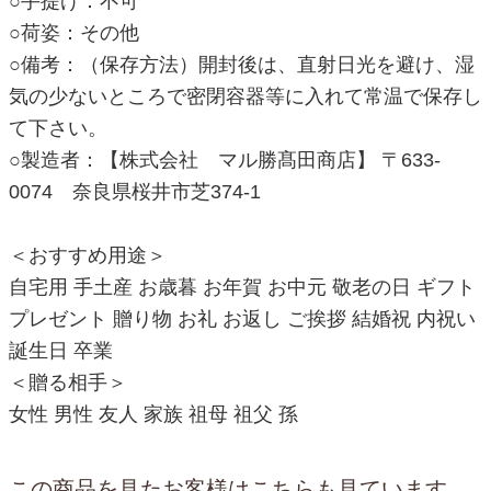
○手提げ：不可
○荷姿：その他
○備考：（保存方法）開封後は、直射日光を避け、湿
気の少ないところで密閉容器等に入れて常温で保存し
て下さい。
○製造者：【株式会社 マル勝髙田商店】 〒633-
0074 奈良県桜井市芝374-1
＜おすすめ用途＞
自宅用 手土産 お歳暮 お年賀 お中元 敬老の日 ギフト
プレゼント 贈り物 お礼 お返し ご挨拶 結婚祝 内祝い
誕生日 卒業
＜贈る相手＞
女性 男性 友人 家族 祖母 祖父 孫
この商品を見たお客様はこちらも見ています