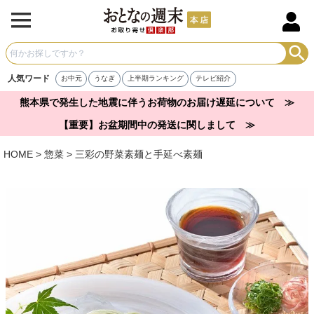
人気ワード
お中元
うなぎ
上半期ランキング
テレビ紹介
熊本県で発生した地震に伴うお荷物のお届け遅延について ≫
【重要】お盆期間中の発送に関しまして ≫
HOME
惣菜
三彩の野菜素麺と手延べ素麺