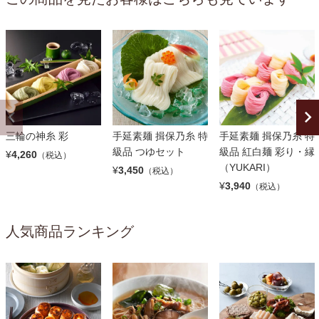
三輪の神糸 彩
手延素麺 揖保乃糸 特
手延素麺 揖保乃糸 特
級品 つゆセット
級品 紅白麺 彩り・縁
¥
4,260
（税込）
（YUKARI）
¥
3,450
（税込）
¥
3,940
（税込）
人気商品ランキング