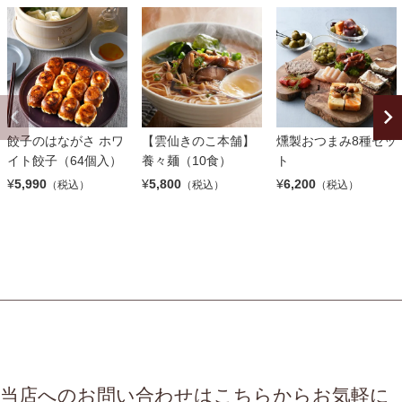
餃子のはながさ ホワ
【雲仙きのこ本舗】
燻製おつまみ8種セッ
イト餃子（64個入）
養々麺（10食）
ト
¥
5,990
¥
5,800
¥
6,200
（税込）
（税込）
（税込）
当店へのお問い合わせはこちらからお気軽に