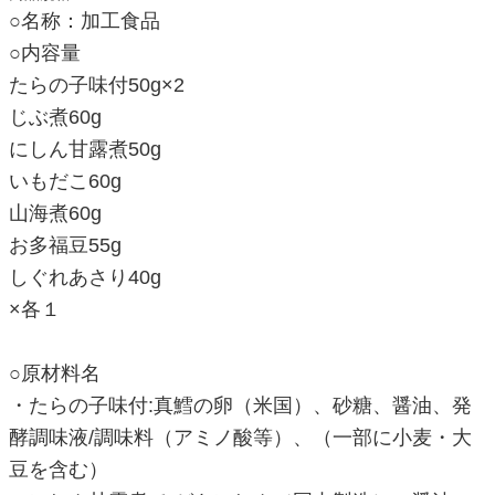
○名称：加工食品
○内容量
たらの子味付50g×2
じぶ煮60g
にしん甘露煮50g
いもだこ60g
山海煮60g
お多福豆55g
しぐれあさり40g
×各１
○原材料名
・たらの子味付:真鱈の卵（米国）、砂糖、醤油、発
酵調味液/調味料（アミノ酸等）、（一部に小麦・大
豆を含む）