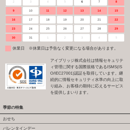
2
3
4
5
6
7
8
9
10
11
12
13
14
15
16
17
18
19
20
21
22
23
24
25
26
27
28
29
30
31
1
2
3
4
5
休業日 ※休業日は予告なく変更になる場合があります。
アイブリッジ株式会社は情報セキュリテ
ィ管理に関する国際規格であるISMS(IS
O/IEC27001)認証を取得しています。継
続的に情報セキュリティ水準の向上に取
り組み、お客様の期待に応えるサービス
を提供しまいります。
季節の特集
おせち
バレンタインデー