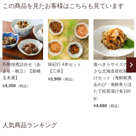
この商品を見たお客様はこちらも見ています
葡萄佃煮詰合せ（あ
味紀行 4本セット
食べきりサイズの小
さり・帆立）【新橋
【三幸】
さな北海道産松前漬
玉木屋】
けセット（海鮮蝦夷
¥
3,900
（税込）
あわび・海鮮炙りほ
¥
4,350
（税込）
たて松前漬け各100
g）
¥
4,680
（税込）
人気商品ランキング