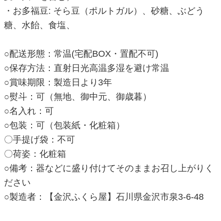
・お多福豆: そら豆（ポルトガル）、砂糖、ぶどう
糖、水飴、食塩、
○配送形態：常温(宅配BOX・置配不可)
○保存方法：直射日光高温多湿を避け常温
○賞味期限：製造日より3年
○熨斗：可（無地、御中元、御歳暮）
○名入れ：可
○包装：可（包装紙・化粧箱）
〇手提げ袋：不可
〇荷姿：化粧箱
○備考：器などに盛り付けてそのままお召し上がりく
ださい
○製造者：【金沢ふくら屋】石川県金沢市泉3-6-48