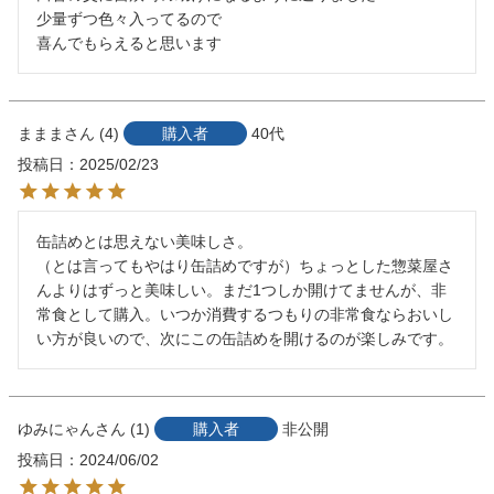
少量ずつ色々入ってるので

喜んでもらえると思います
ままま
4
購入者
40代
投稿日
2025/02/23
缶詰めとは思えない美味しさ。

（とは言ってもやはり缶詰めですが）ちょっとした惣菜屋さ
んよりはずっと美味しい。まだ1つしか開けてませんが、非
常食として購入。いつか消費するつもりの非常食ならおいし
い方が良いので、次にこの缶詰めを開けるのが楽しみです。
ゆみにゃん
1
購入者
非公開
投稿日
2024/06/02