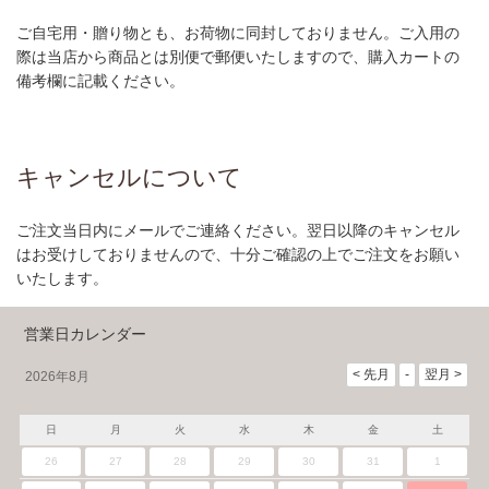
ご自宅用・贈り物とも、お荷物に同封しておりません。ご入用の
際は当店から商品とは別便で郵便いたしますので、購入カートの
備考欄に記載ください。
キャンセルについて
ご注文当日内にメールでご連絡ください。翌日以降のキャンセル
はお受けしておりませんので、十分ご確認の上でご注文をお願い
いたします。
営業日カレンダー
2026年8月
日
月
火
水
木
金
土
26
27
28
29
30
31
1