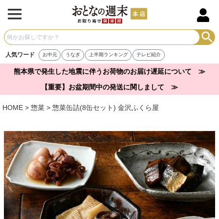
人気ワード
お中元
うなぎ
上半期ランキング
テレビ紹介
熊本県で発生した地震に伴うお荷物のお届け遅延について ≫
【重要】お盆期間中の発送に関しまして ≫
HOME
惣菜
惣菜缶詰(8缶セット) 金沢ふくら屋