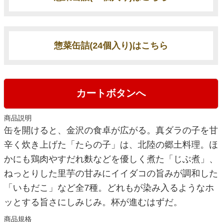
惣菜缶詰(24個入り)はこちら
カートボタンへ
商品説明
缶を開けると、金沢の食卓が広がる。真ダラの子を甘
辛く炊き上げた「たらの子」は、北陸の郷土料理。ほ
かにも鶏肉やすだれ麩などを優しく煮た「じぶ煮」、
ねっとりした里芋の甘みにイイダコの旨みが調和した
「いもだこ」など全7種。どれもが染み入るようなホ
ッとする旨さにしみじみ。杯が進むはずだ。
商品規格