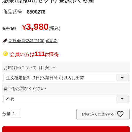
惣菜缶詰(8缶セット) 金沢ふくら屋
商品番号
8500278
3,980
¥
販売価格
新規会員登録で100pt獲得!
111
会員の方は
pt獲得
お届け日について（目安）
(
必
熨斗をお選びください
須
)
(
必
須
お気に入りに登録する
)