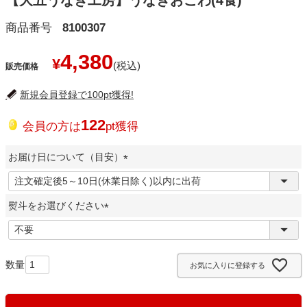
【大五うなぎ工房】うなぎおこわ(4食)
商品番号
8100307
4,380
¥
販売価格
新規会員登録で100pt獲得!
122
会員の方は
pt獲得
お届け日について（目安）
(
必
熨斗をお選びください
須
)
(
必
須
お気に入りに登録する
)