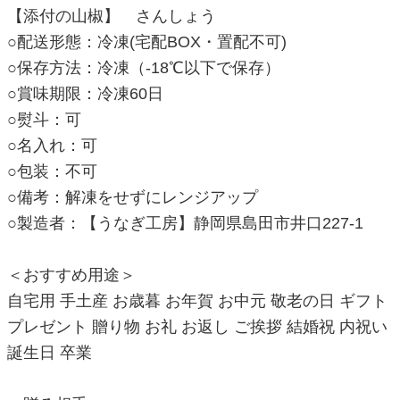
【添付の山椒】 さんしょう
○配送形態：冷凍(宅配BOX・置配不可)
○保存方法：冷凍（-18℃以下で保存）
○賞味期限：冷凍60日
○熨斗：可
○名入れ：可
○包装：不可
○備考：解凍をせずにレンジアップ
○製造者：【うなぎ工房】静岡県島田市井口227-1
＜おすすめ用途＞
自宅用 手土産 お歳暮 お年賀 お中元 敬老の日 ギフト
プレゼント 贈り物 お礼 お返し ご挨拶 結婚祝 内祝い
誕生日 卒業