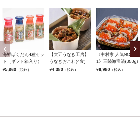
海鮮ばくだん4種セッ
【大五うなぎ工房】
《中村家 人気NO.
ト（ギフト箱入り）
うなぎおこわ(4食)
1》三陸海宝漬(350g)
¥
5,960
¥
4,380
¥
6,980
（税込）
（税込）
（税込）