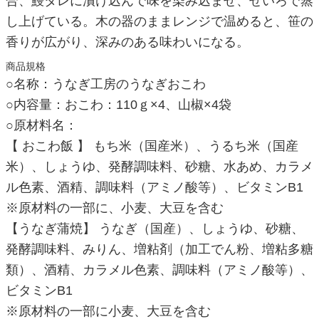
合、鰻タレに漬け込んで味を染み込ませ、せいろで蒸
し上げている。木の器のままレンジで温めると、笹の
香りが広がり、深みのある味わいになる。
商品規格
○名称：うなぎ工房のうなぎおこわ
○内容量：おこわ：110ｇ×4、山椒×4袋
○原材料名：
【 おこわ飯 】 もち米（国産米）、うるち米（国産
米）、しょうゆ、発酵調味料、砂糖、水あめ、カラメ
ル色素、酒精、調味料（アミノ酸等）、ビタミンB1
※原材料の一部に、小麦、大豆を含む
【うなぎ蒲焼】 うなぎ（国産）、しょうゆ、砂糖、
発酵調味料、みりん、増粘剤（加工でん粉、増粘多糖
類）、酒精、カラメル色素、調味料（アミノ酸等）、
ビタミンB1
※原材料の一部に小麦、大豆を含む