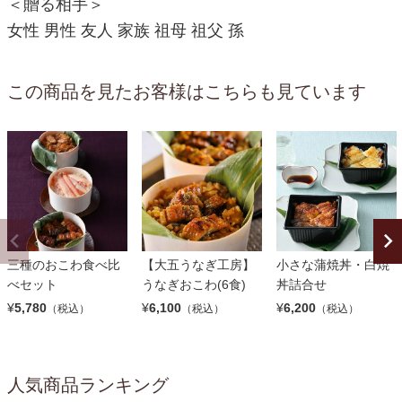
＜贈る相手＞
女性 男性 友人 家族 祖母 祖父 孫
この商品を見たお客様はこちらも見ています
三種のおこわ食べ比
【大五うなぎ工房】
小さな蒲焼丼・白焼
べセット
うなぎおこわ(6食)
丼詰合せ
¥
5,780
¥
6,100
¥
6,200
（税込）
（税込）
（税込）
人気商品ランキング