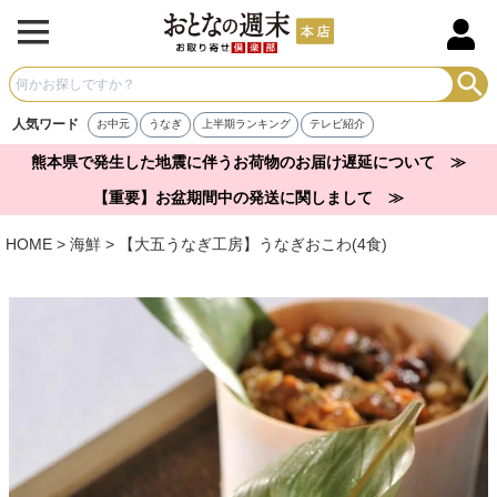
人気ワード
お中元
うなぎ
上半期ランキング
テレビ紹介
熊本県で発生した地震に伴うお荷物のお届け遅延について ≫
【重要】お盆期間中の発送に関しまして ≫
HOME
海鮮
【大五うなぎ工房】うなぎおこわ(4食)