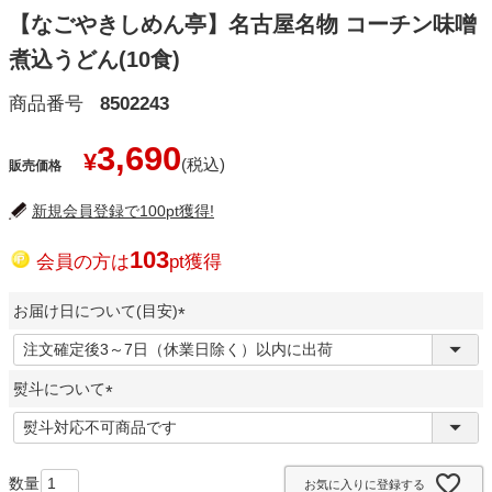
【なごやきしめん亭】名古屋名物 コーチン味噌
煮込うどん(10食)
商品番号
8502243
3,690
¥
販売価格
新規会員登録で100pt獲得!
103
会員の方は
pt獲得
お届け日について(目安)
(
必
熨斗について
須
)
(
必
須
お気に入りに登録する