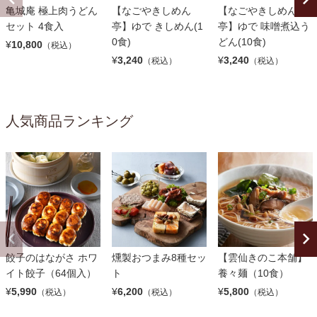
亀城庵 極上肉うどん
【なごやきしめん
【なごやきしめん
セット 4食入
亭】ゆで きしめん(1
亭】ゆで 味噌煮込う
0食)
どん(10食)
¥
10,800
（税込）
¥
3,240
¥
3,240
（税込）
（税込）
人気商品ランキング
餃子のはながさ ホワ
燻製おつまみ8種セッ
【雲仙きのこ本舗】
イト餃子（64個入）
ト
養々麺（10食）
¥
5,990
¥
6,200
¥
5,800
（税込）
（税込）
（税込）