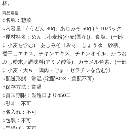
杯。
商品規格
○名称：惣菜
○内容量：( うどん 80g、あじみそ 50g ) × 10パック
○原材料名：めん〔小麦粉(小麦(国産))、食塩、(一部
に小麦を含む)〕あじみそ〔みそ、しょうゆ、砂糖、
煮干しエキス、チキンエキス、チキンオイル、かつお
ぶし粉末／調味料(アミノ酸等)、カラメル色素、(一部
に小麦・大豆・鶏肉・ごま・ゼラチンを含む)〕
○配送形態：常温 (宅配BOX・置配不可)
○保存方法：常温
○賞味期限：製造日より450日
○熨斗：不可
○名入れ：不可
○包装：不可
○手提げ：不可