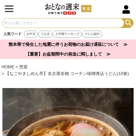
人気ワード
お中元
うなぎ
上半期ランキング
テレビ紹介
熊本県で発生した地震に伴うお荷物のお届け遅延について ≫
【重要】お盆期間中の発送に関しまして ≫
HOME
惣菜
【なごやきしめん亭】名古屋名物 コーチン味噌煮込うどん(10食)