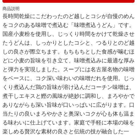
商品説明
長時間乾燥にこだわったのど越しとコシが自慢のめん
をコクのある味噌で煮込む「味噌煮込うどん」です。
国産小麦粉を使用し、じっくり時間をかけて乾燥させ
たうどんは、しっかりとしたコシと、つるりとのど越
しの良さが際立ちます。もちもちとした食感が噛むほ
どに小麦の旨味を引き立て、味噌煮込みに最適な厚み
と弾力を実現しました。スープには名古屋名物の味噌
をベースに、コク深い味わいの味噌だれを使用。じっ
くり煮込んだ鶏の旨味が溶け込んだコーチン味噌は、
煮干しエキスと鰹の風味が絶妙に調和し、まろやかで
ありながらも深い旨味が口いっぱいに広がります。口
当たりの良いまろやかさと奥深いコクが心も体も温ま
る味わいに仕上げています。家庭で手軽に本場の味を
楽しめる贅沢な素材の良さと伝統の技が融合した一