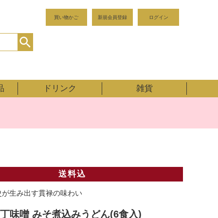
買い物かご
新規会員登録
ログイン
品
ドリンク
雑貨
送料込
歴史が生み出す貫禄の味わい
丁味噌 みそ煮込みうどん(6食入)