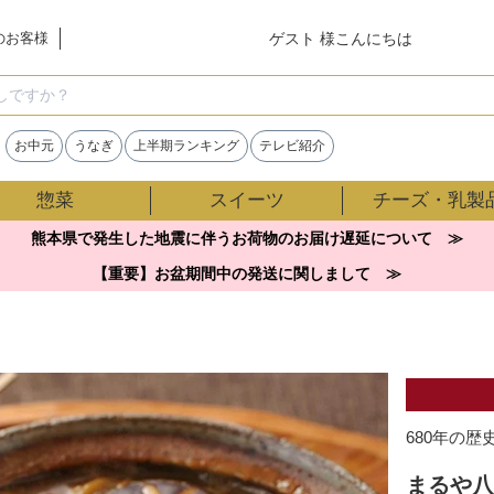
ゲスト 様こんにちは
のお客様
検索
お中元
うなぎ
上半期ランキング
テレビ紹介
惣菜
スイーツ
チーズ・乳製
熊本県で発生した地震に伴うお荷物のお届け遅延について ≫
【重要】お盆期間中の発送に関しまして ≫
680年の
まるや八