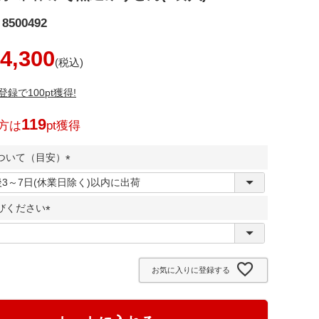
8500492
4,300
録で100pt獲得!
119
方は
pt獲得
ついて（目安）
(
必
びください
須
)
(
必
須
お気に入りに登録する
)