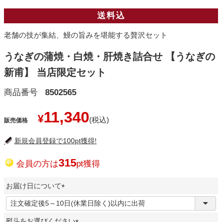
送料込
老舗の技が集結、鰻の旨みを堪能する贅沢セット
うなぎの蒲焼・白焼・肝焼き詰合せ 【うなぎの
新甫】 当店限定セット
商品番号
8502565
11,340
¥
販売価格
新規会員登録で100pt獲得!
315
会員の方は
pt獲得
お届け日について
(
必
熨斗をお選びください
須