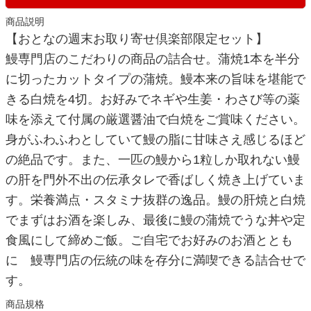
商品説明
【おとなの週末お取り寄せ倶楽部限定セット】
鰻専門店のこだわりの商品の詰合せ。蒲焼1本を半分
に切ったカットタイプの蒲焼。鰻本来の旨味を堪能で
きる白焼を4切。お好みでネギや生姜・わさび等の薬
味を添えて付属の厳選醤油で白焼をご賞味ください。
身がふわふわとしていて鰻の脂に甘味さえ感じるほど
の絶品です。また、一匹の鰻から1粒しか取れない鰻
の肝を門外不出の伝承タレで香ばしく焼き上げていま
す。栄養満点・スタミナ抜群の逸品。鰻の肝焼と白焼
でまずはお酒を楽しみ、最後に鰻の蒲焼でうな丼や定
食風にして締めご飯。ご自宅でお好みのお酒ととも
に 鰻専門店の伝統の味を存分に満喫できる詰合せで
す。
商品規格