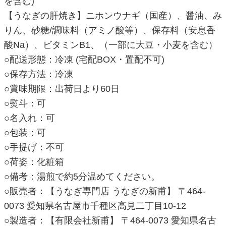
を含む)
【うなぎの肝焼き】ニホンウナギ（国産）、醤油、み
りん、砂糖/調味料（アミノ酸等）、保存料（安息香
酸Na）、ビタミンB1、（一部に大豆・小麦を含む）
○配送形態：冷凍 (宅配BOX・置配不可)
○保存方法：冷凍
○賞味期限：出荷日より60日
○熨斗：可
○名入れ：可
○包装：可
○手提げ：不可
○荷姿：化粧箱
○備考：湯煎で約5分温めてください。
○販売者：【うなぎ専門店 うなぎの新甫】 〒464-
0073 愛知県名古屋市千種区高見二丁目10-12
○製造者：【有限会社新甫】 〒464-0073 愛知県名古