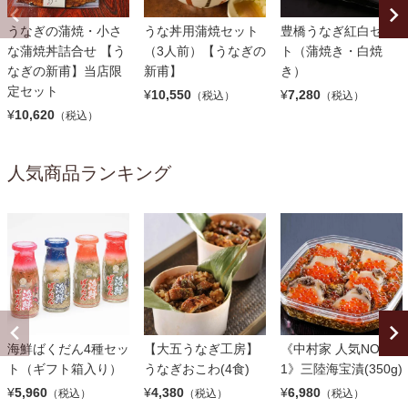
うなぎの蒲焼・小さ
うな丼用蒲焼セット
豊橋うなぎ紅白セッ
な蒲焼丼詰合せ 【う
（3人前）【うなぎの
ト（蒲焼き・白焼
なぎの新甫】当店限
新甫】
き）
定セット
¥
10,550
¥
7,280
（税込）
（税込）
¥
10,620
（税込）
人気商品ランキング
海鮮ばくだん4種セッ
【大五うなぎ工房】
《中村家 人気NO.
ト（ギフト箱入り）
うなぎおこわ(4食)
1》三陸海宝漬(350g)
¥
5,960
¥
4,380
¥
6,980
（税込）
（税込）
（税込）