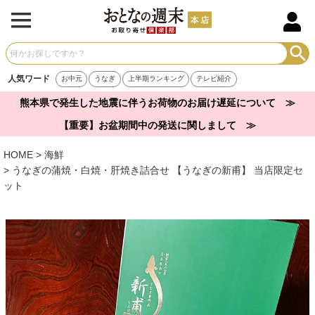
人気ワード
お中元
うなぎ
上半期ランキング
テレビ紹介
熊本県で発生した地震に伴うお荷物のお届け遅延について ≫
【重要】お盆期間中の発送に関しまして ≫
HOME
海鮮
うなぎの蒲焼・白焼・肝焼き詰合せ 【うなぎの新甫】 当店限定セ
ット