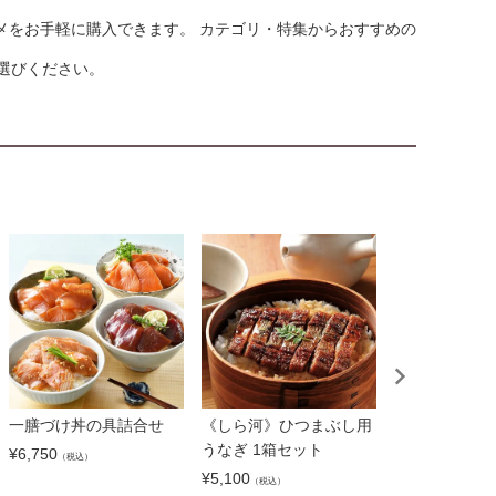
メをお手軽に購入できます。 カテゴリ・特集からおすすめの
選びください。
一膳づけ丼の具詰合せ
《しら河》ひつまぶし用
国産うなぎ蒲
うなぎ 1箱セット
重)セット
¥
6,750
（税込）
¥
5,100
¥
4,380
（税込）
（税込）