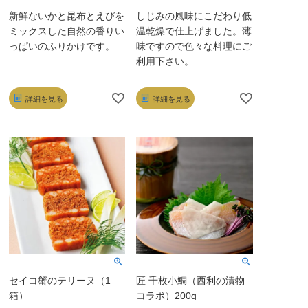
新鮮ないかと昆布とえびを
しじみの風味にこだわり低
ミックスした自然の香りい
温乾燥で仕上げました。薄
っぱいのふりかけです。
味ですので色々な料理にご
利用下さい。
詳細を見る
詳細を見る
セイコ蟹のテリーヌ（1
匠 千枚小鯛（西利の漬物
箱）
コラボ）200g