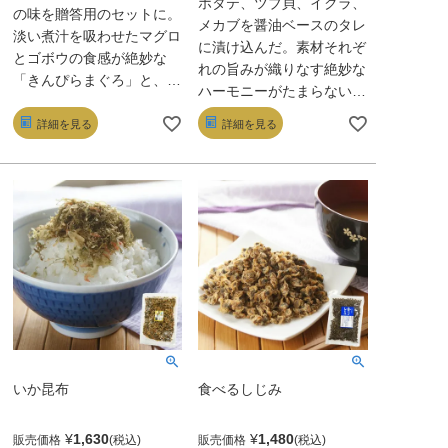
ホタテ、ツブ貝、イクラ、
の味を贈答用のセットに。
メカブを醤油ベースのタレ
淡い煮汁を吸わせたマグロ
に漬け込んだ。素材それぞ
とゴボウの食感が絶妙な
れの旨みが織りなす絶妙な
「きんぴらまぐろ」と、北
ハーモニーがたまらない逸
海道産がごめコンブを贅沢
品。そのまま酒のつまみと
に使い、ごまや山椒などを
詳細を見る
詳細を見る
してはもちろん、温かいご
合わせた「昆布ふりか
飯や冷奴にのせて食べるの
け」。両方ともご飯が進
も◎。
む、至福の味だ。
いか昆布
食べるしじみ
¥
1,630
¥
1,480
販売価格
販売価格