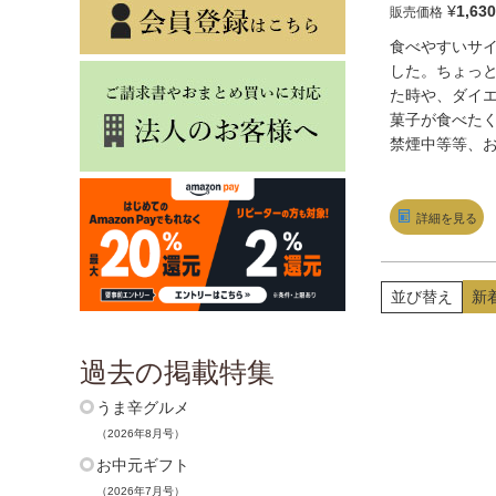
¥
1,630
販売価格
食べやすいサ
した。ちょっ
た時や、ダイ
菓子が食べた
禁煙中等等、
でご賞味下さ
詳細を見る
並び替え
新
過去の掲載特集
うま辛グルメ
（2026年8月号）
お中元ギフト
（2026年7月号）