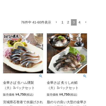
1
2
3
4
76
件中
41
-
60
件表示
金華さば 生ハム燻製
金華さば 炙りしめ鯖
（大）3パックセット
（大）3パックセット
¥
4,750
¥
4,750
販売価格
販売価格
宮城県石巻港で水揚げされ
脂のりの良い大型の金華さ