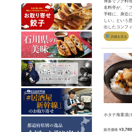
博多でフグ料
名料亭が、「
手軽に、身近
しい」という
出したコンフ
場で競り落と
詳細を見る
「まふぐ」を
人が「プレー
ル風味」の2種
ている。ご飯
ん、ワインや
テ、パスタの
ホタテ海童漬け(
¥
3,780
販売価格