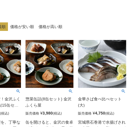
着順
価格が安い順
価格が高い順
賛！金沢ふく
惣菜缶詰(8缶セット) 金沢
金華さば食べ比べセット
(15缶セッ
ふくら屋
(大)
¥
3,980
¥
4,750
販売価格
販売価格
理を、丁寧な
缶を開けると、金沢の食卓
宮城県石巻港で水揚げされ