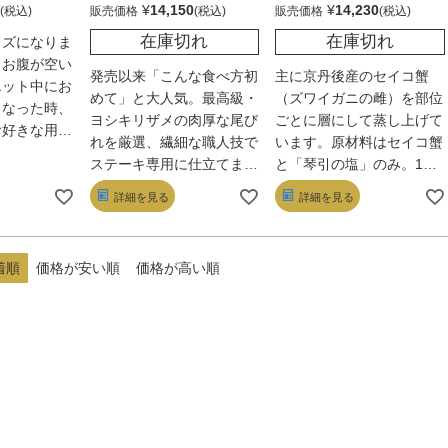
¥
14,150
¥
14,230
販売価格
販売価格
なります。
なります。
◎ホタテの貝殻が熱くなり
◎ホタテの貝殻が熱くなり
在庫切れ
在庫切れ
イズになりま
ますので、火傷しないよう
ますので、火傷しないよう
とお腹が空い
発売以来「こんな食べ方初
主に京丹後産のセイコ蟹
充分注意してください。
充分注意してください。
エット中にお
めて」と大人気。最高級・
（ズワイガニの雌）を部位
くなった時、
ヨシキリザメの肉厚な尾び
ごとに層にして蒸し上げて
お好きな用途
れを厳選、繊細な職人技で
います。原材料はセイコ蟹
いませ。
ステーキ専用に仕立てまし
と「琴引の塩」のみ。1個
た。香ばしさに加え、焼く
(50ｇ)で約2匹分のセイコ
詳細を見る
詳細を見る
ことで引き出されるフカヒ
蟹の身・外子・内子・味噌
レの濃厚で深い味わい。も
を贅沢に使用した逸品。蟹
っちりコリコリした食感に
の性質を活かしつつ、自然
着順
価格が安い順
価格が高い順
特製のコンソメソースがと
本来の味にこだわり、セイ
ろりと絡む贅沢な逸品で
コ蟹独自の旨さを引き出し
す。おもてなしやご贈答に
ました。全て手作業で京都
も最適。
らしく「手毬」風に仕上げ
ました。