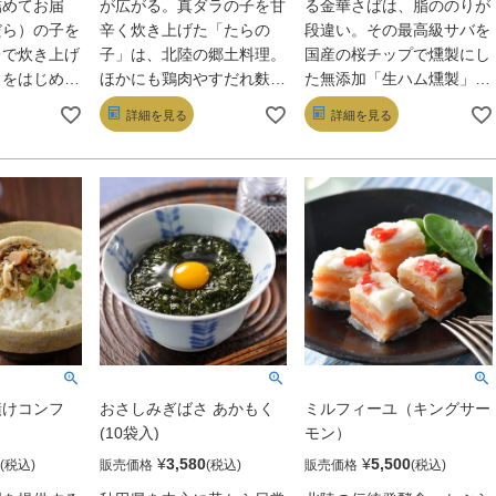
詰めてお届
が広がる。真ダラの子を甘
る金華さばは、脂ののりが
だら）の子を
辛く炊き上げた「たらの
段違い。その最高級サバを
レで炊き上げ
子」は、北陸の郷土料理。
国産の桜チップで燻製にし
」をはじめ、
ほかにも鶏肉やすだれ麩な
た無添加「生ハム燻製」
煮、イイダコ
どを優しく煮た「じぶ
と、とろりとした舌触りは
詳細を見る
詳細を見る
上げなど多彩
煮」、ねっとりした里芋の
そのままに、炙って旨みを
う。ギフトに
甘みにイイダコの旨みが調
押し上げた「炙りしめさ
セット。
和した「いもだこ」など全
ば」をセットに。
7種。どれもが染み入るよ
うなホッとする旨さにしみ
じみ。杯が進むはずだ。
漬けコンフ
おさしみぎばさ あかもく
ミルフィーユ（キングサー
(10袋入)
モン）
¥
3,580
¥
5,500
販売価格
販売価格