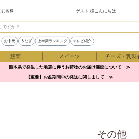
ゲスト 様こんにちは
のお客様
検索
お中元
うなぎ
上半期ランキング
テレビ紹介
惣菜
スイーツ
チーズ・乳製
熊本県で発生した地震に伴うお荷物のお届け遅延について ≫
【重要】お盆期間中の発送に関しまして ≫
その他