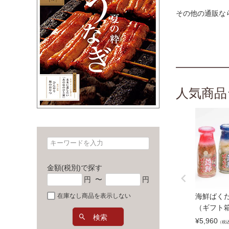
その他の通販な
人気商品
金額(税別)で探す
円
〜
円
海鮮ばく
在庫なし商品を表示しない
（ギフト
検索
¥
5,960
（税