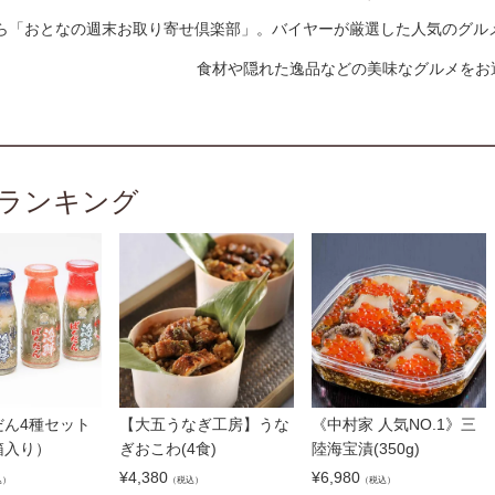
ら「おとなの週末お取り寄せ倶楽部」。バイヤーが厳選した人気のグル
食材や隠れた逸品などの美味なグルメをお
ランキング
だん4種セット
【大五うなぎ工房】うな
《中村家 人気NO.1》三
箱入り）
ぎおこわ(4食)
陸海宝漬(350g)
¥
4,380
¥
6,980
込）
（税込）
（税込）