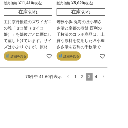
¥
11,410
¥
5,620
販売価格
販売価格
在庫切れ
在庫切れ
主に京丹後産のズワイガニ
若狭小浜 丸海の匠小鯛さ
の雌「セコ蟹（セイコ
さ漬と京都の老舗 西利の
蟹）」を部位ごとに層にし
千枚漬のコラボ商品は、上
て蒸し上げています。サイ
質な原料を使用した匠小鯛
ズは小ぶりですが、原材料
ささ漬を西利の千枚漬で一
はセコ蟹と「琴引の塩」の
枚一枚丁寧に包み、杉の樽
詳細を見る
詳細を見る
み。蟹の性質を活かしつ
に詰めた至高の品です。千
つ、自然本来の味にこだわ
枚漬のシーズン中のみ楽し
り、セコ蟹独自の旨さを引
める限定品。この二つの老
1
2
3
4
76
件中
41
-
60
件表示
き出しました。「ＴＶ（マ
舗がコラボレーションした
ツコの知らない世界」、
商品は、両社の技術と伝統
「朝だ！生です旅サラダ」
が融合した逸品で、季節限
にも取り上げられ大反響を
定の特別な味わいを楽しむ
よびました。また第1回
ことができます。
「京の食6次産業化コンテ
スト」で奨励賞を受賞した
商品でもあります。親しい