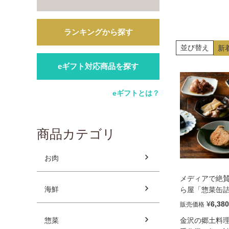
ランキングから探す
並び替え
新
eギフト対応商品を探す
eギフトとは？
商品カテゴリ
お肉
メディアで絶
海鮮
ら屋「惣菜缶詰
ト)」
¥
6,380
販売価格
惣菜
金沢の郷土料