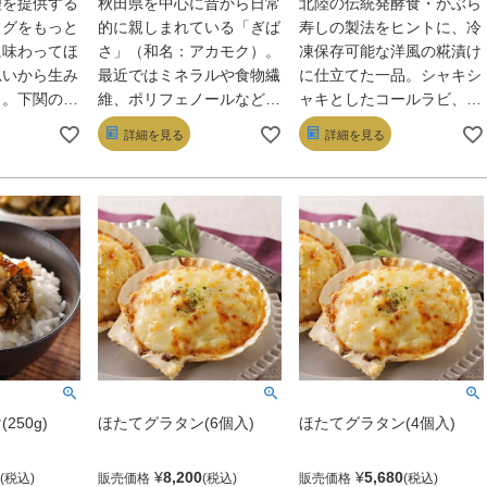
理を提供する
秋田県を中心に昔から日常
北陸の伝統発酵食・かぶら
フグをもっと
的に親しまれている「ぎば
寿しの製法をヒントに、冷
に味わってほ
さ」（和名：アカモク）。
凍保存可能な洋風の糀漬け
思いから生み
最近ではミネラルや食物繊
に仕立てた一品。シャキシ
ィ。下関の市
維、ポリフェノールなどを
ャキとしたコールラビ、そ
した新鮮な
豊富に含むことで注目され
こに挟まれたキングサーモ
詳細を見る
詳細を見る
、熟練の料理
ている。強い粘りが特長
ンのとろける舌触り、ゆず
ン」と「バジ
で、食べ応えも十分。食べ
風味の糀がなめらかに重な
類に仕上げ
きりサイズなのもうれし
り、クセになる味。軽やか
の供はもちろ
い。
な白ワインと合わせたい。
日本酒のア
具材に。
250g)
ほたてグラタン(6個入)
ほたてグラタン(4個入)
¥
8,200
¥
5,680
販売価格
販売価格