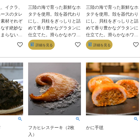
貝、イクラ、
三陸の海で育った新鮮なホ
三陸の海で育った新鮮なホ
ベースのタレ
タテを使用。殻を器代わり
タテを使用。殻を器代わり
。素材それぞ
にし、貝柱をぎっしりと詰
にし、貝柱をぎっしりと詰
りなす絶妙な
めて香り豊かなグラタンに
めて香り豊かなグラタンに
たまらない逸
仕立てた。滑らかなホワイ
仕立てた。滑らかなホワイ
酒のつまみと
トソースとチーズの香りの
トソースとチーズの香りの
詳細を見る
詳細を見る
ん、温かいご
中にホタテの甘さが広が
中にホタテの甘さが広が
せて食べるの
る、至福の味わいだ。
る、至福の味わいだ。
《お召し上がり方》
《お召し上がり方》
◎冷凍の状態でお届けいた
◎冷凍の状態でお届けいた
しますので冷蔵庫で解凍し
しますので冷蔵庫で解凍し
てください。
てください。
◎解凍後袋から内容物を取
◎解凍後袋から内容物を取
り出し、お皿の上に載せラ
り出し、お皿の上に載せラ
ップをかけずに電子レンジ
ップをかけずに電子レンジ
で加熱してください。
で加熱してください。
◎電子レンジでの加熱時間
◎電子レンジでの加熱時間
布
フカヒレステーキ（2枚
かに手毬
は500wの設定で、解凍後
は500wの設定で、解凍後
入）
約3～4分ぐらいが目安と
約3～4分ぐらいが目安と