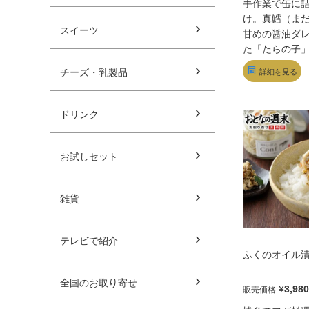
手作業で缶に
け。真鱈（ま
スイーツ
甘めの醤油ダ
た「たらの子
治部（じぶ）
チーズ・乳製品
詳細を見る
と里芋の炊き
な味わいが揃
もぴったりな
ドリンク
お試しセット
雑貨
テレビで紹介
ふくのオイル
全国のお取り寄せ
¥
3,980
販売価格