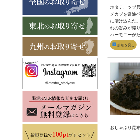
ホタテ、ツブ
メカブを醤油
に漬け込んだ
れの旨みが織
ハーモニーが
品。そのまま
詳細を見る
してはもちろ
飯や冷奴にの
も◎。
おしゃぶり昆