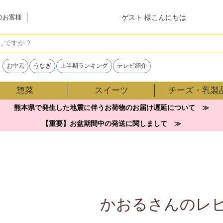
ゲスト 様こんにちは
のお客様
検索
お中元
うなぎ
上半期ランキング
テレビ紹介
惣菜
スイーツ
チーズ・乳製
熊本県で発生した地震に伴うお荷物のお届け遅延について ≫
【重要】お盆期間中の発送に関しまして ≫
かおるさんのレ