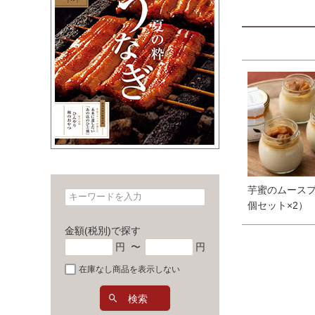
芋蜜のムースプ
個セット×2）
金額(税別)で探す
円
〜
円
在庫なし商品を表示しない
検索