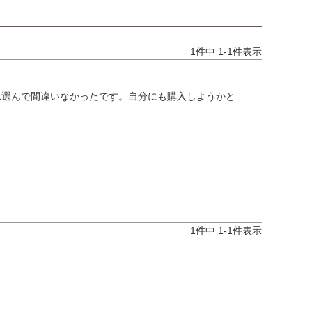
1
件中
1
-
1
件表示
れ選んで間違いなかったです。自分にも購入しようかと
1
件中
1
-
1
件表示