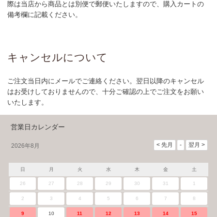
際は当店から商品とは別便で郵便いたしますので、購入カートの
備考欄に記載ください。
キャンセルについて
ご注文当日内にメールでご連絡ください。翌日以降のキャンセル
はお受けしておりませんので、十分ご確認の上でご注文をお願い
いたします。
営業日カレンダー
2026年8月
日
月
火
水
木
金
土
26
27
28
29
30
31
1
2
3
4
5
6
7
8
9
10
11
12
13
14
15