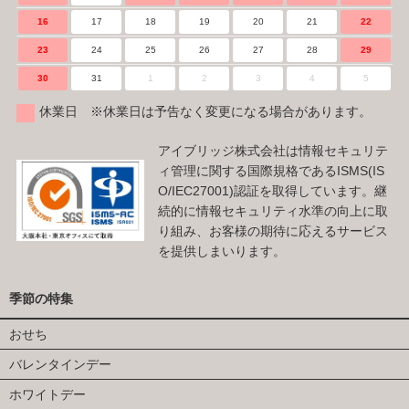
16
17
18
19
20
21
22
23
24
25
26
27
28
29
30
31
1
2
3
4
5
休業日 ※休業日は予告なく変更になる場合があります。
アイブリッジ株式会社は情報セキュリテ
ィ管理に関する国際規格であるISMS(IS
O/IEC27001)認証を取得しています。継
続的に情報セキュリティ水準の向上に取
り組み、お客様の期待に応えるサービス
を提供しまいります。
季節の特集
おせち
バレンタインデー
ホワイトデー