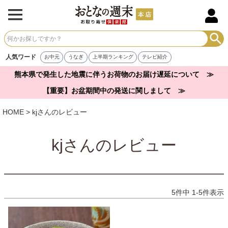
人気ワード
お中元
うなぎ
上半期ランキング
テレビ紹介
熊本県で発生した地震に伴うお荷物のお届け遅延について ≫
【重要】お盆期間中の発送に関しまして ≫
HOME
kjさんのレビュー
kjさんのレビュー
5
件中
1
-
5
件表示