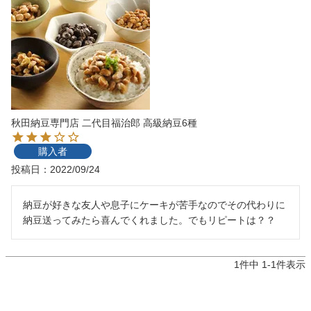
秋田納豆専門店 二代目福治郎 高級納豆6種
購入者
投稿日
2022/09/24
納豆が好きな友人や息子にケーキが苦手なのでその代わりに
納豆送ってみたら喜んでくれました。でもリピートは？？
1
件中
1
-
1
件表示