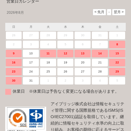
営業日カレンダー
2026年8月
日
月
火
水
木
金
土
26
27
28
29
30
31
1
2
3
4
5
6
7
8
9
10
11
12
13
14
15
16
17
18
19
20
21
22
23
24
25
26
27
28
29
30
31
1
2
3
4
5
休業日 ※休業日は予告なく変更になる場合があります。
アイブリッジ株式会社は情報セキュリテ
ィ管理に関する国際規格であるISMS(IS
O/IEC27001)認証を取得しています。継
続的に情報セキュリティ水準の向上に取
り組み、お客様の期待に応えるサービス