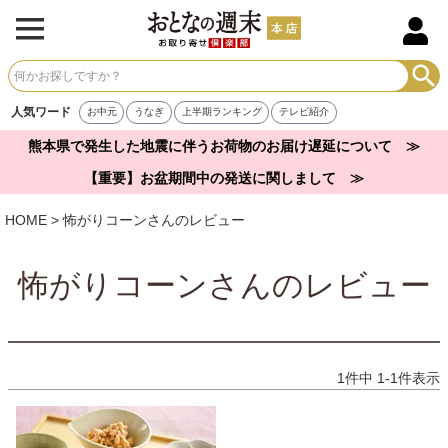
人気ワード
お中元
うなぎ
上半期ランキング
テレビ紹介
熊本県で発生した地震に伴うお荷物のお届け遅延について ≫
【重要】お盆期間中の発送に関しまして ≫
HOME
怖がりコーンさんのレビュー
怖がりコーンさんのレビュー
1
件中
1
-
1
件表示