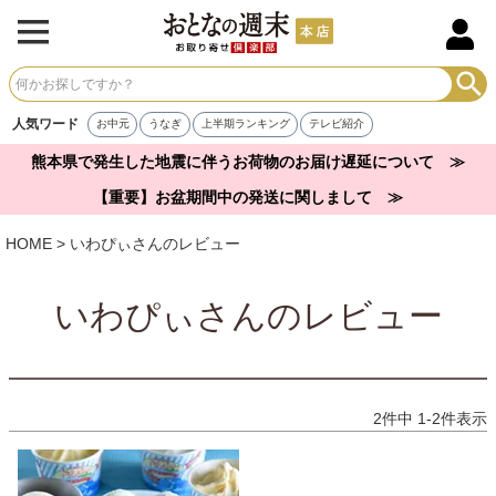
人気ワード
お中元
うなぎ
上半期ランキング
テレビ紹介
熊本県で発生した地震に伴うお荷物のお届け遅延について ≫
【重要】お盆期間中の発送に関しまして ≫
HOME
いわぴぃさんのレビュー
いわぴぃさんのレビュー
2
件中
1
-
2
件表示