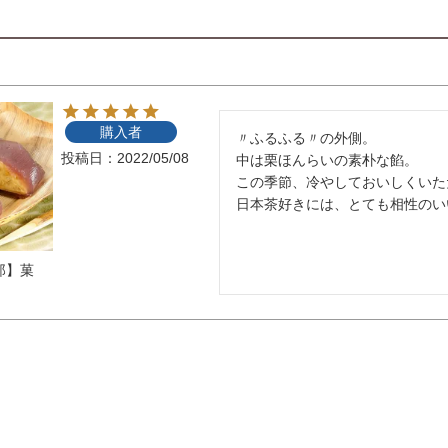
購入者
〃ふるふる〃の外側。

投稿日
2022/05/08
中は栗ほんらいの素朴な餡。

この季節、冷やしておいしくいた
日本茶好きには、とても相性のい
郎】菓