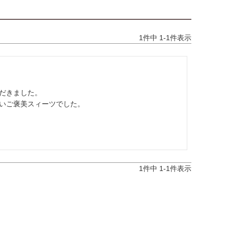
1
件中
1
-
1
件表示
だきました。

いご褒美スィーツでした。
1
件中
1
-
1
件表示