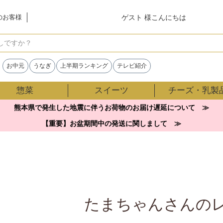
ゲスト 様こんにちは
のお客様
検索
お中元
うなぎ
上半期ランキング
テレビ紹介
惣菜
スイーツ
チーズ・乳製
熊本県で発生した地震に伴うお荷物のお届け遅延について ≫
【重要】お盆期間中の発送に関しまして ≫
たまちゃんさんの