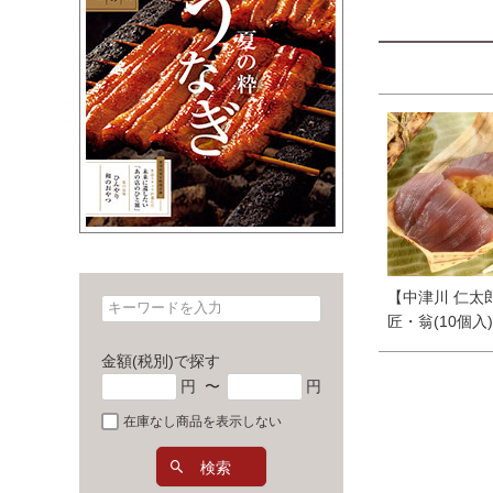
【中津川 仁太
匠・翁(10個入)
金額(税別)で探す
円
〜
円
在庫なし商品を表示しない
検索