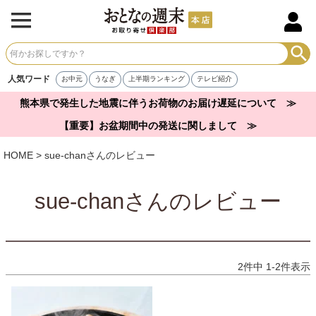
人気ワード
お中元
うなぎ
上半期ランキング
テレビ紹介
熊本県で発生した地震に伴うお荷物のお届け遅延について ≫
【重要】お盆期間中の発送に関しまして ≫
HOME
sue-chanさんのレビュー
sue-chanさんのレビュー
2
件中
1
-
2
件表示