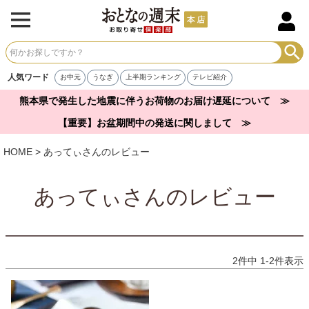
人気ワード
お中元
うなぎ
上半期ランキング
テレビ紹介
熊本県で発生した地震に伴うお荷物のお届け遅延について ≫
【重要】お盆期間中の発送に関しまして ≫
HOME
あってぃさんのレビュー
あってぃさんのレビュー
2
件中
1
-
2
件表示