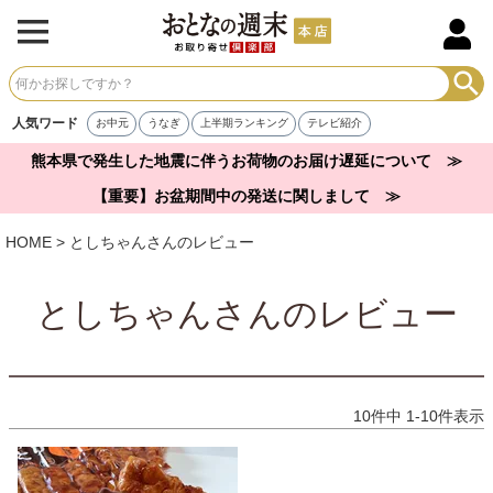
人気ワード
お中元
うなぎ
上半期ランキング
テレビ紹介
熊本県で発生した地震に伴うお荷物のお届け遅延について ≫
【重要】お盆期間中の発送に関しまして ≫
HOME
としちゃんさんのレビュー
としちゃんさんのレビュー
10
件中
1
-
10
件表示