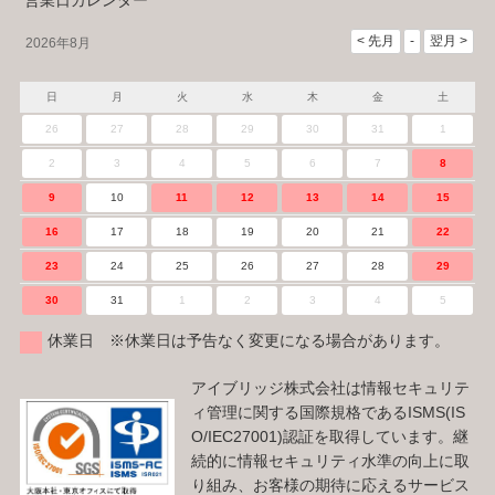
営業日カレンダー
2026年8月
日
月
火
水
木
金
土
26
27
28
29
30
31
1
2
3
4
5
6
7
8
9
10
11
12
13
14
15
16
17
18
19
20
21
22
23
24
25
26
27
28
29
30
31
1
2
3
4
5
休業日 ※休業日は予告なく変更になる場合があります。
アイブリッジ株式会社は情報セキュリテ
ィ管理に関する国際規格であるISMS(IS
O/IEC27001)認証を取得しています。継
続的に情報セキュリティ水準の向上に取
り組み、お客様の期待に応えるサービス