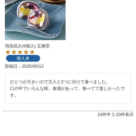
鴻池花火(6個入) 五條堂
購入者
投稿日
2025/05/12
ひとつが大きいので主人と2つに分けて食べました。

口の中でいろんな味、食感があって、食べてて楽しかったで
す。
10
件中
1
-
10
件表示