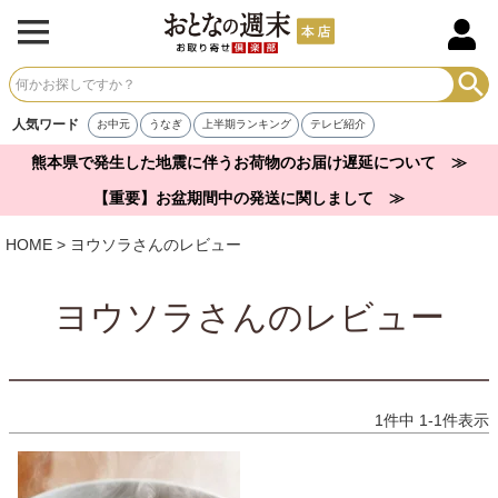
人気ワード
お中元
うなぎ
上半期ランキング
テレビ紹介
熊本県で発生した地震に伴うお荷物のお届け遅延について ≫
【重要】お盆期間中の発送に関しまして ≫
HOME
ヨウソラさんのレビュー
ヨウソラさんのレビュー
1
件中
1
-
1
件表示