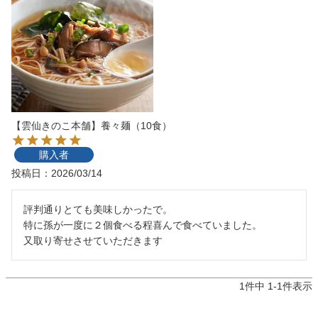
【雲仙きのこ本舗】養々麺（10食）
購入者
投稿日
2026/03/14
評判通りとても美味しかったで。

特に孫が一度に２個食べる程喜んで食べていました。

1
件中
1
-
1
件表示