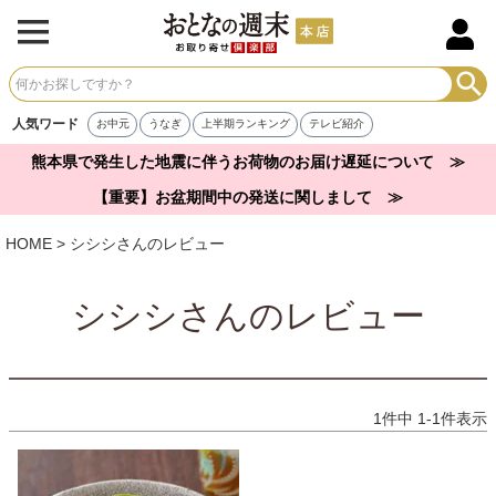
人気ワード
お中元
うなぎ
上半期ランキング
テレビ紹介
熊本県で発生した地震に伴うお荷物のお届け遅延について ≫
【重要】お盆期間中の発送に関しまして ≫
HOME
シシシさんのレビュー
シシシさんのレビュー
1
件中
1
-
1
件表示