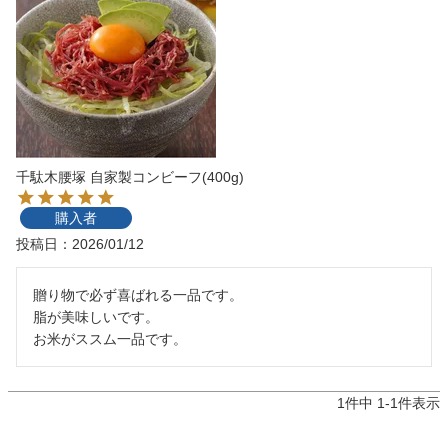
千駄木腰塚 自家製コンビーフ(400g)
購入者
投稿日
2026/01/12
贈り物で必ず喜ばれる一品です。

脂が美味しいです。　　

お米がススム一品です。
1
件中
1
-
1
件表示