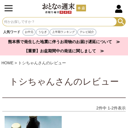
人気ワード
お中元
うなぎ
上半期ランキング
テレビ紹介
熊本県で発生した地震に伴うお荷物のお届け遅延について ≫
【重要】お盆期間中の発送に関しまして ≫
HOME
トシちゃんさんのレビュー
トシちゃんさんのレビュー
2
件中
1
-
2
件表示