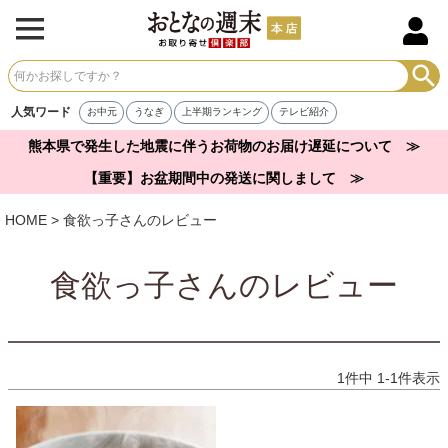
人気ワード
お中元
うなぎ
上半期ランキング
テレビ紹介
熊本県で発生した地震に伴うお荷物のお届け遅延について ≫
【重要】お盆期間中の発送に関しまして ≫
HOME
食欲っ子さんのレビュー
食欲っ子さんのレビュー
1
件中
1
-
1
件表示