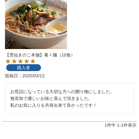
【雲仙きのこ本舗】養々麺（10食）
購入者
投稿日
2025/03/12
お世話になっている大切な方への贈り物にしました。

無添加で優しいお味と喜んで頂きました。

私のお気に入りを共有出来て良かったです！
1
件中
1
-
1
件表示