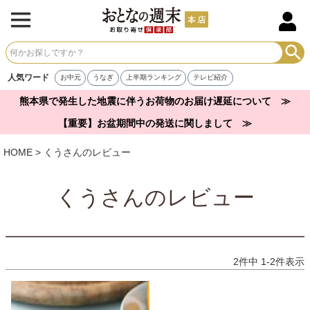
人気ワード
お中元
うなぎ
上半期ランキング
テレビ紹介
熊本県で発生した地震に伴うお荷物のお届け遅延について ≫
【重要】お盆期間中の発送に関しまして ≫
HOME
くうさんのレビュー
くうさんのレビュー
2
件中
1
-
2
件表示