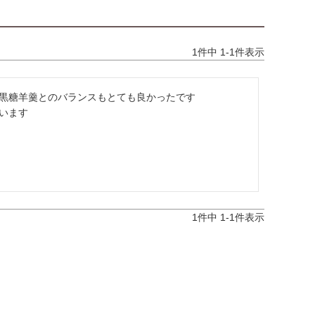
1
件中
1
-
1
件表示
黒糖羊羹とのバランスもとても良かったです

います
1
件中
1
-
1
件表示