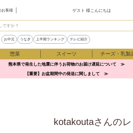
ゲスト 様こんにちは
のお客様
検索
お中元
うなぎ
上半期ランキング
テレビ紹介
惣菜
スイーツ
チーズ・乳製
熊本県で発生した地震に伴うお荷物のお届け遅延について ≫
【重要】お盆期間中の発送に関しまして ≫
kotakoutaさん