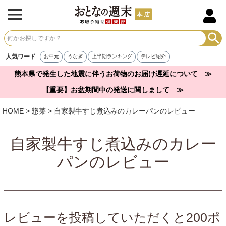
人気ワード
お中元
うなぎ
上半期ランキング
テレビ紹介
熊本県で発生した地震に伴うお荷物のお届け遅延について ≫
【重要】お盆期間中の発送に関しまして ≫
HOME
惣菜
自家製牛すじ煮込みのカレーパンのレビュー
自家製牛すじ煮込みのカレー
パンのレビュー
レビューを投稿していただくと200ポ